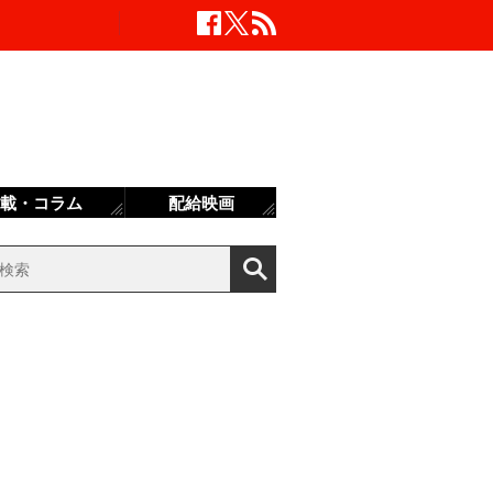
載・コラム
配給映画