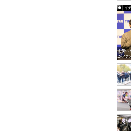
イ
お笑いト
がファ