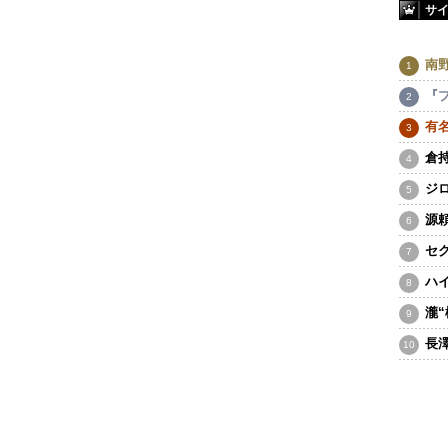
サ
南
『
有
倉
ジ
源
セ
ハ
瀧
長