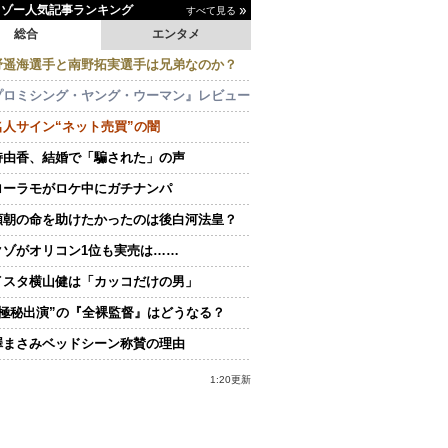
イゾー人気記事ランキング
すべて見る
総合
エンタメ
野遥海選手と南野拓実選手は兄弟なのか？
プロミシング・ヤング・ウーマン』レビュー
名人サイン“ネット売買”の闇
持由香、結婚で「騙された」の声
ローラモがロケ中にガチナンパ
頼朝の命を助けたかったのは後白河法皇？
クゾがオリコン1位も実売は……
イスタ横山健は「カッコだけの男」
“極秘出演”の『全裸監督』はどうなる？
澤まさみベッドシーン称賛の理由
1:20更新