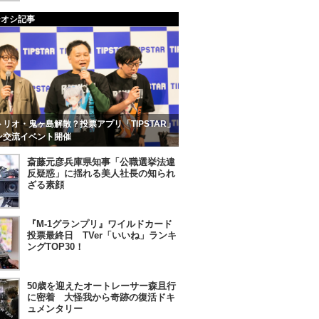
チオシ記事
リオ・鬼ヶ島解散？投票アプリ「TIPSTAR」
ン交流イベント開催
斎藤元彦兵庫県知事「公職選挙法違
反疑惑」に揺れる美人社長の知られ
ざる素顔
『M-1グランプリ』ワイルドカード
投票最終日 TVer「いいね」ランキ
ングTOP30！
50歳を迎えたオートレーサー森且行
に密着 大怪我から奇跡の復活ドキ
ュメンタリー