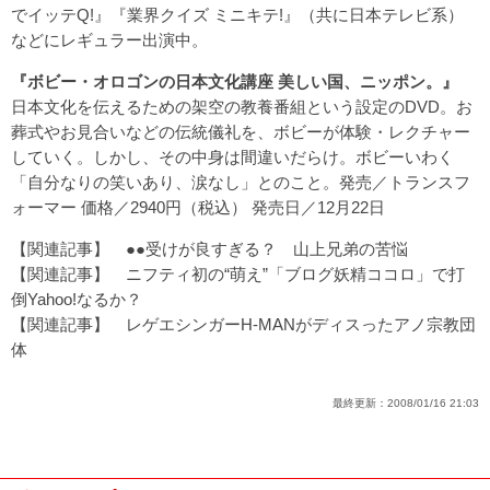
でイッテQ!』『業界クイズ ミニキテ!』（共に日本テレビ系）
などにレギュラー出演中。
『ボビー・オロゴンの日本文化講座 美しい国、ニッポン。』
日本文化を伝えるための架空の教養番組という設定のDVD。お
葬式やお見合いなどの伝統儀礼を、ボビーが体験・レクチャー
していく。しかし、その中身は間違いだらけ。ボビーいわく
「自分なりの笑いあり、涙なし」とのこと。発売／トランスフ
ォーマー 価格／2940円（税込） 発売日／12月22日
【関連記事】
●●受けが良すぎる？ 山上兄弟の苦悩
【関連記事】
ニフティ初の“萌え”「ブログ妖精ココロ」で打
倒Yahoo!なるか？
【関連記事】
レゲエシンガーH-MANがディスったアノ宗教団
体
最終更新：
2008/01/16 21:03