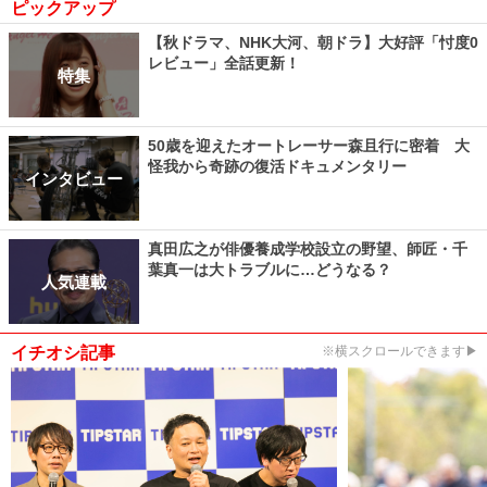
ピックアップ
【秋ドラマ、NHK大河、朝ドラ】大好評「忖度0
レビュー」全話更新！
特集
50歳を迎えたオートレーサー森且行に密着 大
怪我から奇跡の復活ドキュメンタリー
インタビュー
真田広之が俳優養成学校設立の野望、師匠・千
葉真一は大トラブルに…どうなる？
人気連載
イチオシ記事
※横スクロールできます▶