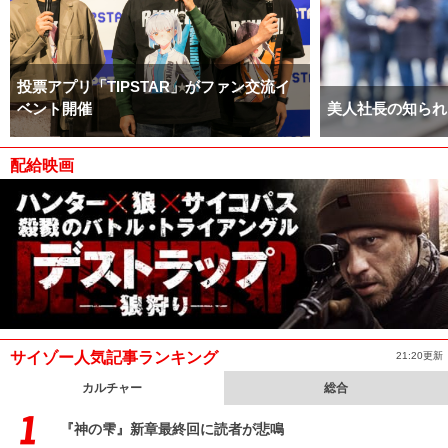
投票アプリ「TIPSTAR」がファン交流イ
ベント開催
美人社長の知られ
配給映画
サイゾー人気記事ランキング
21:20更新
カルチャー
総合
『神の雫』新章最終回に読者が悲鳴