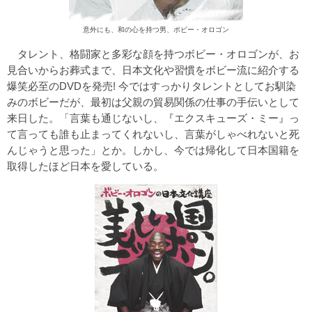
意外にも、和の心を持つ男、ボビー・オロゴン
タレント、格闘家と多彩な顔を持つボビー・オロゴンが、お
見合いからお葬式まで、日本文化や習慣をボビー流に紹介する
爆笑必至のDVDを発売! 今ではすっかりタレントとしてお馴染
みのボビーだが、最初は父親の貿易関係の仕事の手伝いとして
来日した。「言葉も通じないし、『エクスキューズ・ミー』っ
て言っても誰も止まってくれないし、言葉がしゃべれないと死
んじゃうと思った」とか。しかし、今では帰化して日本国籍を
取得したほど日本を愛している。