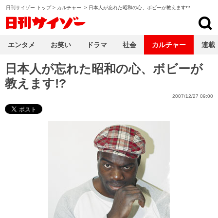
日刊サイゾー トップ
>
カルチャー
>
日本人が忘れた昭和の心、ボビーが教えます!?
日刊サイゾー
エンタメ
お笑い
ドラマ
社会
カルチャー
連載
日本人が忘れた昭和の心、ボビーが
教えます!?
2007/12/27 09:00