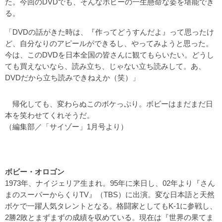
た。今回のDVDでも、そんなボビーの一生懸命な姿を堪能でき
る。
「DVDの話がきた時は、『作ってどうすんだよ』って思ったけ
ど、自分なりのアピールができるし、やってみようと思った。
今は、このDVDを日本全国の皆さんに観てもらいたい。どうし
ても買えないなら、読み立ち、じゃない立ち読みして。あ、
DVDだから立ち読みできねえか（笑）」
帰化しても、変わらぬこのボケっぷり。ボビーはまだまだ日
本を笑わせてくれそうだ。
（編集部／「サイゾー」1月号より）
ボビー・オロゴン
1973年、ナイジェリア生まれ。95年に来日し、02年より『さん
まのスーパーからくりTV』（TBS）に出演。変な日本語と天然
ボケで一躍人気タレントとなる。格闘家としてもK-1に参戦し、
2勝2敗とまずまずの成績を収めている。現在は『世界の果てま