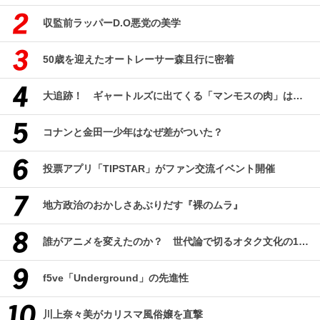
収監前ラッパーD.O悪党の美学
50歳を迎えたオートレーサー森且行に密着
大追跡！ ギャートルズに出てくる「マンモスの肉」はどんな味なのか？（前編）
コナンと金田一少年はなぜ差がついた？
投票アプリ「TIPSTAR」がファン交流イベント開催
地方政治のおかしさあぶりだす『裸のムラ』
誰がアニメを変えたのか？ 世代論で切るオタク文化の10年、そして50年
f5ve「Underground」の先進性
川上奈々美がカリスマ風俗嬢を直撃