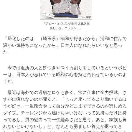
『ボビー・オロゴンの日本文化講座
美しい国、ニッポン。』
「帰化したのは、（埼玉県）浦和が好きだから。浦和に住んで
温かい気持ちになったから、日本人になれたらいいなと思っ
た」
今では近所の人と餅つきやスイカ割りをしているというボビ
ーは、日本人が忘れている昭和の心を持ち合わせているかのよ
うだ。
最近は海外での過酷なロケも多く、常に仕事に全力投球。さ
すがに疲れないのか聞くと、「じっと座ってるより動いてるほ
うが好き。一生懸命やって自分がどこまでできるのか楽しめる
タイプ。チャレンジから逃げちゃいけないって気持ちだけは持
ってるし、男の魅力って一生懸命さだと思う。あと、家族も養
わないといけないし」と、なんとも勇ましい答えが返ってき