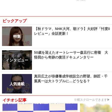
ピックアップ
【秋ドラマ、NHK大河、朝ドラ】大好評「忖度0
レビュー」全話更新！
特集
50歳を迎えたオートレーサー森且行に密着 大
怪我から奇跡の復活ドキュメンタリー
インタビュー
真田広之が俳優養成学校設立の野望、師匠・千
葉真一は大トラブルに…どうなる？
人気連載
イチオシ記事
※横スクロールできます▶