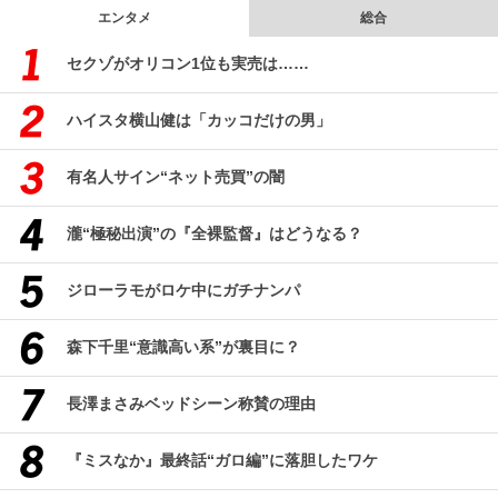
エンタメ
総合
セクゾがオリコン1位も実売は……
ハイスタ横山健は「カッコだけの男」
有名人サイン“ネット売買”の闇
瀧“極秘出演”の『全裸監督』はどうなる？
ジローラモがロケ中にガチナンパ
森下千里“意識高い系”が裏目に？
長澤まさみベッドシーン称賛の理由
『ミスなか』最終話“ガロ編”に落胆したワケ