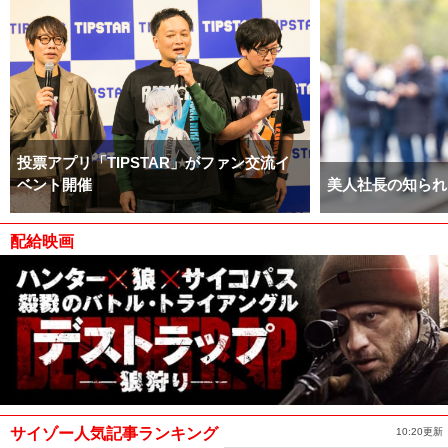
投票アプリ「TIPSTAR」がファン交流イ
ベント開催
美人社長の知られ
配給映画
サイゾー人気記事ランキング
10:20更新