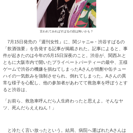
言われてみればすばるの顔は怖いかも？
7月15日発売の『週刊女性』に、関ジャニ∞・渋谷すばるの
「飲酒強要」を告発する記事が掲載された。記事によると、事
件が起きたのは今年の5月15日深夜のこと。渋谷が、関西Jr.と
ともに大阪市内で開いたプライベートパーティーの最中、王様
ゲームで渋谷の機嫌を損ねてしまったAさんが焼酎や缶チュー
ハイの一気飲みを強制させられ、倒れてしまった。Aさんの異
常な様子を心配し、他の参加者があわてて救急車を呼ぼうとす
ると渋谷は、
「お前ら、救急車呼んだら人生終わったと思えよ。そんなヤ
ツ、死んだらええねん！」
と冷たく言い放ったという。結局、病院へ運ばれたAさんは