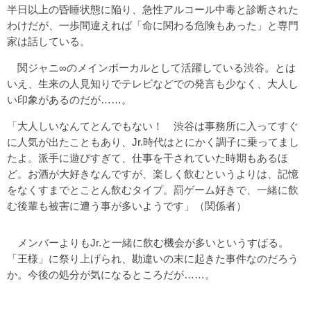
半日以上の昏睡状態に陥り、急性アルコール中毒と診断された
わけだが、一歩間違えれば「命に関わる危険もあった」と専門
家は話している。
関ジャニ∞のメインボーカルとして活躍している渋谷。とは
いえ、生来の人見知りでテレビなどでの発言も少なく、大人し
い印象があるのだが……。
「大人しいなんてとんでもない！ 渋谷は事務所に入ってすぐ
に人気が出たこともあり、Jr.時代はとにかく調子に乗ってまし
たよ。派手に遊びすぎて、仕事を干されていた時期もあるほ
ど。お酒が大好きなんですが、楽しく飲むというよりは、記憶
をなくすまでとことん飲むタイプ。罰ゲーム好きで、一緒に飲
む後輩も被害に遭う事が多いようです」（関係者）
メンバーよりもJr.と一緒に飲む機会が多いというすばる。
「王様」に祭り上げられ、勘違いの末に起きた事件なのだろう
か。今後の処分が気になるところだが……。