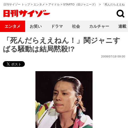
日刊サイゾー トップ
>
エンタメ
>
アイドル
>
STARTO（旧ジャニーズ）
>
「死んだらええねん
日刊サイゾー
エンタメ
お笑い
ドラマ
社会
カルチャー
連載
「死んだらええねん！」関ジャニす
ばる騒動は結局黙殺!?
2008/07/19 09:00