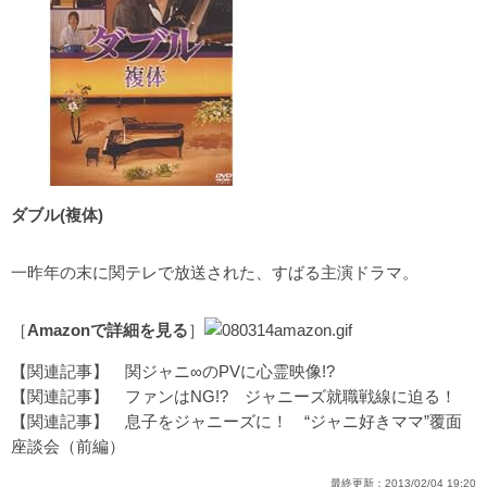
ダブル(複体)
一昨年の末に関テレで放送された、すばる主演ドラマ。
［
Amazonで詳細を見る
］
【関連記事】
関ジャニ∞のPVに心霊映像!?
【関連記事】
ファンはNG!? ジャニーズ就職戦線に迫る！
【関連記事】
息子をジャニーズに！ “ジャニ好きママ”覆面
座談会（前編）
最終更新：
2013/02/04 19:20