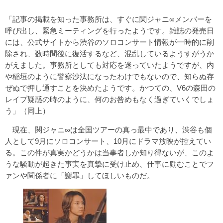
「記事の掲載を知った事務所は、すぐに関ジャニ∞メンバーを
呼び出し、緊急ミーティングを行ったようです。雑誌の発売日
には、公式サイトから渋谷のソロコンサート情報が一時的に削
除され、数時間後に復活するなど、混乱しているようすがうか
がえました。事務所としても対応を迷っていたようですが、内
や稲垣のように警察沙汰になったわけでもないので、知らぬ存
ぜぬで押し通すことを決めたようです。かつての、V6の森田の
レイプ疑惑の時のように、何のお咎めもなく過ぎていくでしょ
う」（同上）
現在、関ジャニ∞は全国ツアーの真っ最中であり、渋谷も個
人として9月にソロコンサート、10月にドラマ放映が控えてい
る。この件が真実かどうかは当事者しか知り得ないが、このよ
うな騒動が起きた事実を真摯に受け止め、仕事に励むことでフ
ァンや関係者に「謝罪」してほしいものだ。