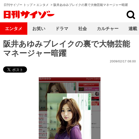
日刊サイゾー トップ
>
エンタメ
>
阪井あゆみブレイクの裏で大物芸能マネージャー暗躍
日刊サイゾー
エンタメ
お笑い
ドラマ
社会
カルチャー
連載
阪井あゆみブレイクの裏で大物芸能
マネージャー暗躍
2009/02/17 08:00