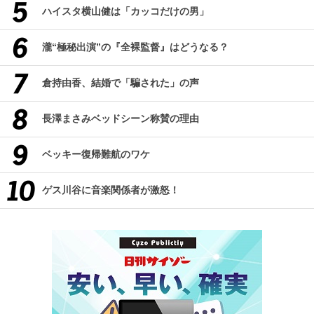
ハイスタ横山健は「カッコだけの男」
瀧“極秘出演”の『全裸監督』はどうなる？
倉持由香、結婚で「騙された」の声
長澤まさみベッドシーン称賛の理由
ベッキー復帰難航のワケ
ゲス川谷に音楽関係者が激怒！