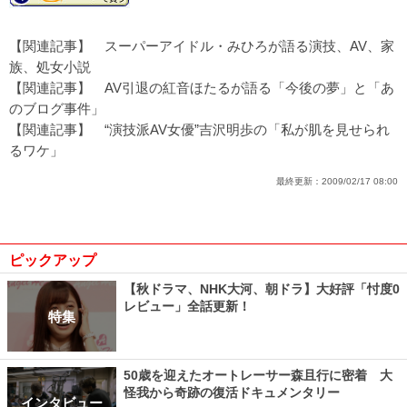
【関連記事】
スーパーアイドル・みひろが語る演技、AV、家
族、処女小説
【関連記事】
AV引退の紅音ほたるが語る「今後の夢」と「あ
のブログ事件」
【関連記事】
“演技派AV女優”吉沢明歩の「私が肌を見せられ
るワケ」
最終更新：
2009/02/17 08:00
ピックアップ
【秋ドラマ、NHK大河、朝ドラ】大好評「忖度0
レビュー」全話更新！
特集
50歳を迎えたオートレーサー森且行に密着 大
怪我から奇跡の復活ドキュメンタリー
インタビュー