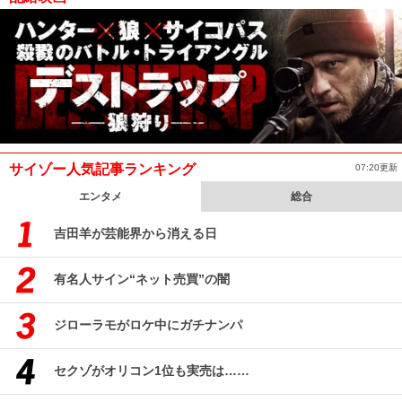
サイゾー人気記事ランキング
07:20更新
エンタメ
総合
吉田羊が芸能界から消える日
有名人サイン“ネット売買”の闇
ジローラモがロケ中にガチナンパ
セクゾがオリコン1位も実売は……