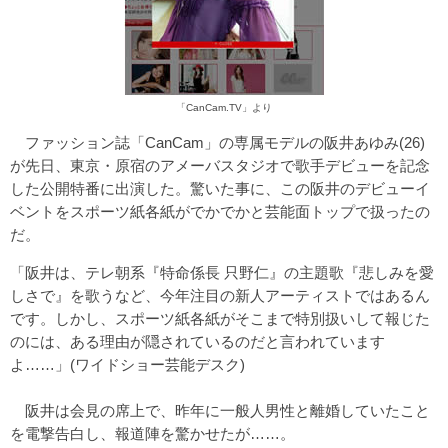
「CanCam.TV」より
ファッション誌「CanCam」の専属モデルの阪井あゆみ(26)
が先日、東京・原宿のアメーバスタジオで歌手デビューを記念
した公開特番に出演した。驚いた事に、この阪井のデビューイ
ベントをスポーツ紙各紙がでかでかと芸能面トップで扱ったの
だ。
「阪井は、テレ朝系『特命係長 只野仁』の主題歌『悲しみを愛
しさで』を歌うなど、今年注目の新人アーティストではあるん
です。しかし、スポーツ紙各紙がそこまで特別扱いして報じた
のには、ある理由が隠されているのだと言われています
よ……」(ワイドショー芸能デスク)
阪井は会見の席上で、昨年に一般人男性と離婚していたこと
を電撃告白し、報道陣を驚かせたが……。