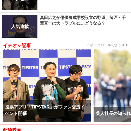
真田広之が俳優養成学校設立の野望、師匠・千
葉真一は大トラブルに…どうなる？
人気連載
イチオシ記事
※横スクロールできます▶
投票アプリ「TIPSTAR」がファン交流イ
ベント開催
美人社長の知られ
配給映画