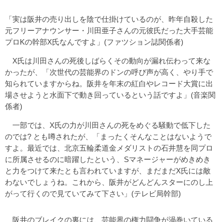
「実は阪井の売り出しを陰で仕掛けているのが、昨年自殺した
元フリーアナウンサー・川田亜子さんの元彼氏だった大手芸能
プロKの幹部X氏なんですよ」(ファツション誌関係者)
X氏は川田さんの死後しばらくその動向が漏れ伝わって来な
かったが、「次世代の芸能界のドンの呼び声が高く、やり手で
知られていますからね。阪井を年末の紅白やレコード大賞に出
場させようと水面下で動き回っているという話ですよ」(音楽関
係者)
一部では、X氏の力が川田さんの死をめぐる騒動で低下した
のでは? とも噂されたが、「まったくそんなことはないようで
すよ。最近では、北京五輪柔道金メダリストの石井慧を同プロ
に所属させるのに暗躍したという、Sマネージャーがめきめき
と力をつけて来たとも言われていますが、まだまだX氏には敵
わないでしょうね。これから、阪井がどんどんスターにのし上
がって行くので見ていてみて下さい」(テレビ局幹部)
阪井のブレイクの裏には、芸能界の権力闘争が渦巻いている