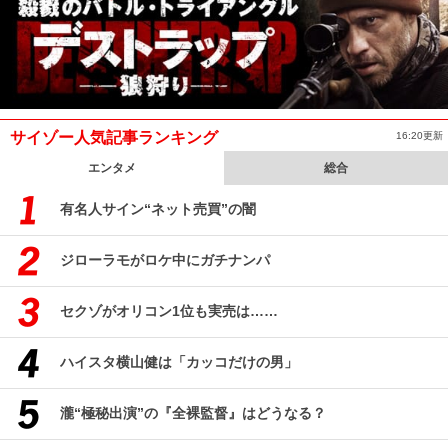
サイゾー人気記事ランキング
16:20更新
エンタメ
総合
有名人サイン“ネット売買”の闇
ジローラモがロケ中にガチナンパ
セクゾがオリコン1位も実売は……
ハイスタ横山健は「カッコだけの男」
瀧“極秘出演”の『全裸監督』はどうなる？