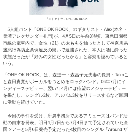
『エトセトラ』ONE OK ROCK
5人組バンド「ONE OK ROCK」のギタリスト・Alex(本名・
鬼澤アレクサンダー礼門)が、4月5日の午前8時頃、東急田園都
市線の電車内で、女性（21）の太ももを触ったとして神奈川県
迷惑行為防止条例違反の疑いで逮捕された。本人は酒に酔った
状態だったが「好みの女性だったから」と容疑を認めていると
いう。
「ONE OK ROCK」は、森進一・森昌子元夫妻の長男・Takaこ
と森田貴寛がボーカルをつとめるロックバンド。06年7月にイ
ンディーズデビュー、翌07年4月には待望のメジャーデビュー
を果たし、シングル3枚、アルバム3枚をリリースするなど順調
に活動を続けていた。
今回の事件を受け、所属事務所であるアミューズはバンド活
動の自粛を発表。明日4月7日から7月4日まで予定されていた全
国ツアーと5月6日発売予定だった4枚目のシングル「Around ザ