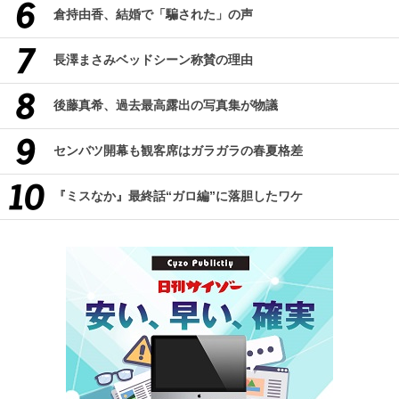
倉持由香、結婚で「騙された」の声
長澤まさみベッドシーン称賛の理由
後藤真希、過去最高露出の写真集が物議
センバツ開幕も観客席はガラガラの春夏格差
『ミスなか』最終話“ガロ編”に落胆したワケ