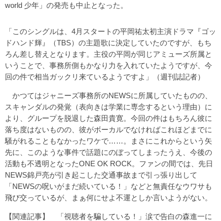
world 少年」の発売も中止となった。
「このシングルは、4月スタートの平岡祐太初主演ドラマ『ゴッ
ドハンド輝』（TBS）の主題歌に決定していたのですが、もち
ろん差し替えとなります。主役の平岡が同じアミューズ所属と
いうことで、事務所側もかなり力を入れていたようですが、今
回の件で相当ガックリ来ているようですよ」（週刊誌記者）
かつてはジャニーズ事務所のNEWSに所属していたものの、
スキャンダルの発覚（表向きは学業に専念するという理由）に
より、グループを脱退した森田貴寛。今回の件はもちろん彼に
落ち度はないものの、彼がボーカルでなければこれほどまでに
騒がれることもなかったワケで……。まさにこれからという矢
先に、このような事件で話題にのぼってしまったうえ、今後の
活動も不透明となったONE OK ROCK。ファンの間では、先日
NEWS錦戸亮が引き起こした交通事故まで引っ張り出して
「NEWSの呪いがまだ続いている！」などと無責任なウワサも
飛び交っているが、まぁ何にせよ不運としか言いようがない。
【関連記事】
「視聴者を騙している！」涙で告白の森進一に