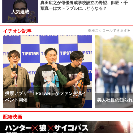
真田広之が俳優養成学校設立の野望、師匠・千
葉真一は大トラブルに…どうなる？
人気連載
イチオシ記事
※横スクロールできます▶
投票アプリ「TIPSTAR」がファン交流イ
ベント開催
美人社長の知られ
配給映画