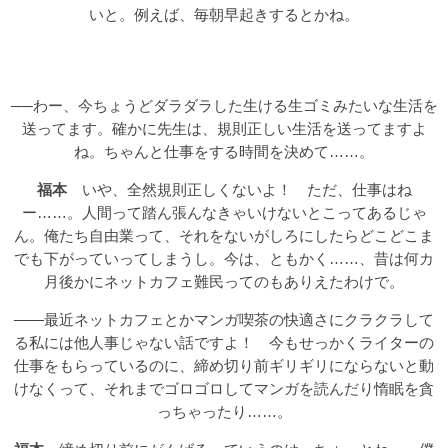
いと。例えば、毎朝早起きするとかね。
──わー、今ちょうどダラダラした生ける生ゴミみたいな生活を
送ってます。確かに先生は、規則正しい生活を送ってますよ
ね。ちゃんと仕事をする時間を決めて……。
福本
いや、全然規則正しくないよ！ ただ、仕事はね
ー……。人間って踏ん張んなきゃいけないとこってあるじゃ
ん。俺たち自由業って、それをないがしろにしたらどこどこま
でも下がっていってしまうし。今は、ともかく……、昔は何カ
月後かにネットカフェ難民ってのもありえたわけで。
――最近ネットカフェとかマンガ喫茶の快適さにクラクラして
る私には他人事じゃない話ですよ！ 今もせっかくライターの
仕事をもらっているのに、締め切り前ギリギリにならないと動
けなくって、それまでゴロゴロしてマンガを読んだり惰眠を貪
っちゃったり……。