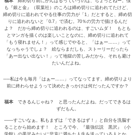
福本
締め切り前にがんばるっていうのは、ちょっとねー。僕
も『銀と金』（双葉社）のころは締め切りに追われてたけど、
締め切りに追われてやる仕事の労力が「1」だとすると、締め切
りに追われないと「0.7」で済む。70％の労力で描けるんだ
よ？ だから締め切りに追われるのは、すごいムダ！ もとも
とマンガを描くのは楽しいことなのに、締め切りに追われて
「もう寝れません！」って感じでやると、「はぁー……」って
なっちゃうでしょ？ 絵ならまだしも、ストーリーだったら
「あー出ない出ない！」って地獄の苦しみだから、それも避け
たいんだよね。
──私は今も毎月「はぁー……」ってなってます。締め切りより
前に終わらせようって決めたきっかけは何だったんですか？
福本
できるんじゃね？ と思ったんだよね。だってできるは
ずだもん。
――すごいなぁ。私もまずは「できるはず！」と自分を洗脳す
ることから始めます！ ところで今、『最強伝説 黒沢』（小
学館）の黒沢みたいに悲哀に満ちた人生を送っている人とか、