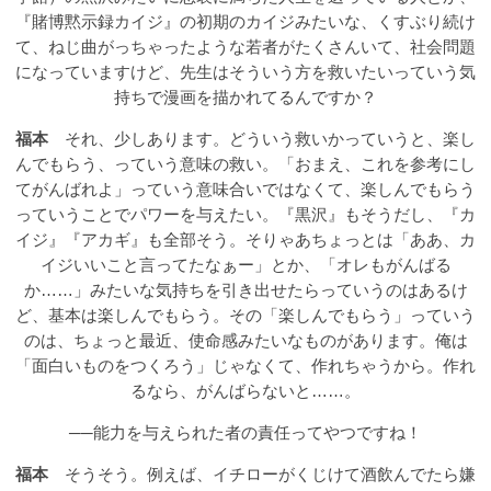
『賭博黙示録カイジ』の初期のカイジみたいな、くすぶり続け
て、ねじ曲がっちゃったような若者がたくさんいて、社会問題
になっていますけど、先生はそういう方を救いたいっていう気
持ちで漫画を描かれてるんですか？
福本
それ、少しあります。どういう救いかっていうと、楽し
んでもらう、っていう意味の救い。「おまえ、これを参考にし
てがんばれよ」っていう意味合いではなくて、楽しんでもらう
っていうことでパワーを与えたい。『黒沢』もそうだし、『カ
イジ』『アカギ』も全部そう。そりゃあちょっとは「ああ、カ
イジいいこと言ってたなぁー」とか、「オレもがんばる
か……」みたいな気持ちを引き出せたらっていうのはあるけ
ど、基本は楽しんでもらう。その「楽しんでもらう」っていう
のは、ちょっと最近、使命感みたいなものがあります。俺は
「面白いものをつくろう」じゃなくて、作れちゃうから。作れ
るなら、がんばらないと……。
──能力を与えられた者の責任ってやつですね！
福本
そうそう。例えば、イチローがくじけて酒飲んでたら嫌