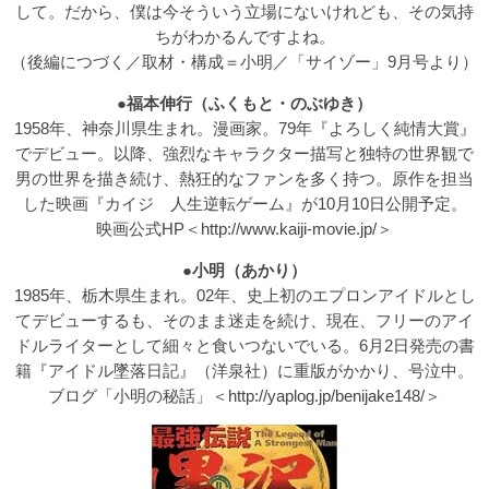
して。だから、僕は今そういう立場にないけれども、その気持
ちがわかるんですよね。
（
後編につづく
／取材・構成＝小明／
「サイゾー」9月号
より）
●
福本伸行（ふくもと・のぶゆき）
1958年、神奈川県生まれ。漫画家。79年『よろしく純情大賞』
でデビュー。以降、強烈なキャラクター描写と独特の世界観で
男の世界を描き続け、熱狂的なファンを多く持つ。原作を担当
した映画『カイジ 人生逆転ゲーム』が10月10日公開予定。
映画公式HP＜
http://www.kaiji-movie.jp/
＞
●
小明（あかり）
1985年、栃木県生まれ。02年、史上初のエプロンアイドルとし
てデビューするも、そのまま迷走を続け、現在、フリーのアイ
ドルライターとして細々と食いつないでいる。6月2日発売の書
籍『アイドル墜落日記』（洋泉社）に重版がかかり、号泣中。
ブログ「小明の秘話」＜
http://yaplog.jp/benijake148/
＞