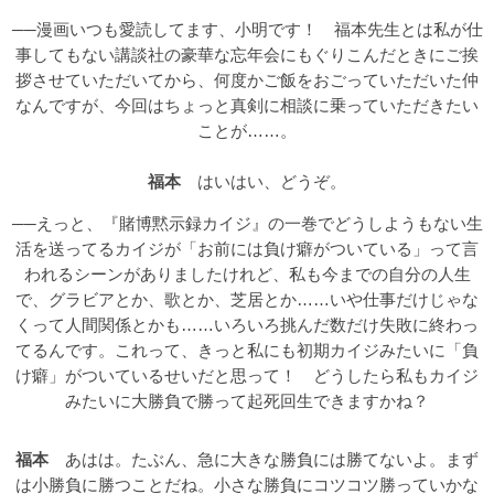
──漫画いつも愛読してます、小明です！ 福本先生とは私が仕
事してもない講談社の豪華な忘年会にもぐりこんだときにご挨
拶させていただいてから、何度かご飯をおごっていただいた仲
なんですが、今回はちょっと真剣に相談に乗っていただきたい
ことが……。
福本
はいはい、どうぞ。
──えっと、『賭博黙示録カイジ』の一巻でどうしようもない生
活を送ってるカイジが「お前には負け癖がついている」って言
われるシーンがありましたけれど、私も今までの自分の人生
で、グラビアとか、歌とか、芝居とか……いや仕事だけじゃな
くって人間関係とかも……いろいろ挑んだ数だけ失敗に終わっ
てるんです。これって、きっと私にも初期カイジみたいに「負
け癖」がついているせいだと思って！ どうしたら私もカイジ
みたいに大勝負で勝って起死回生できますかね？
福本
あはは。たぶん、急に大きな勝負には勝てないよ。まず
は小勝負に勝つことだね。小さな勝負にコツコツ勝っていかな