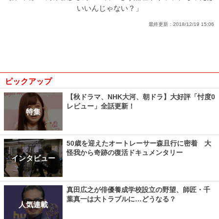
いいんじゃない？」
最終更新：
2018/12/19 15:06
ピックアップ
【秋ドラマ、NHK大河、朝ドラ】大好評「忖度0
レビュー」全話更新！
特集
50歳を迎えたオートレーサー森且行に密着 大
怪我から奇跡の復活ドキュメンタリー
インタビュー
真田広之が俳優養成学校設立の野望、師匠・千
葉真一は大トラブルに…どうなる？
人気連載