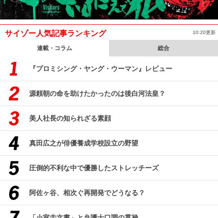
サイゾー人気記事ランキング
10:20更新
連載・コラム
総合
『プロミシング・ヤング・ウーマン』レビュー
源頼朝の命を助けたかったのは後白河法皇？
美人社長の知られざる素顔
真田広之が俳優養成学校設立の野望
圧倒的不利な中で優勝したストレッチーズ
阿佐ヶ谷、相次ぐ再開発でどうなる？
「小室圭文書」と弁護士口調の貫禄