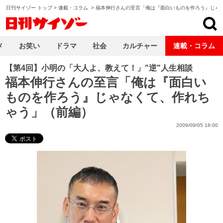
日刊サイゾー トップ
>
連載・コラム
>
福本伸行さんの至言「俺は『面白いものを作ろう』じゃ
日刊サイゾー
メ
お笑い
ドラマ
社会
カルチャー
連載・コラム
【第4回】小明の「大人よ、教えて！」"逆"人生相談
福本伸行さんの至言「俺は『面白い
ものを作ろう』じゃなくて、作れち
ゃう」（前編）
2009/09/05 18:00