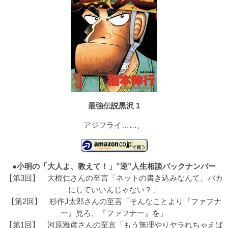
最強伝説黒沢 1
アジフライ……。
●
小明の「大人よ、教えて！」”逆”人生相談バックナンバー
【第3回】
大根仁さんの至言「ネットの書き込みなんて、バカ
にしていいんじゃない？」
【第2回】
杉作J太郎さんの至言「そんなことより『ファフナ
ー』見ろ、『ファフナー』を」
【第1回】
河原雅彦さんの至言「もう無理やりヤラれちゃえば