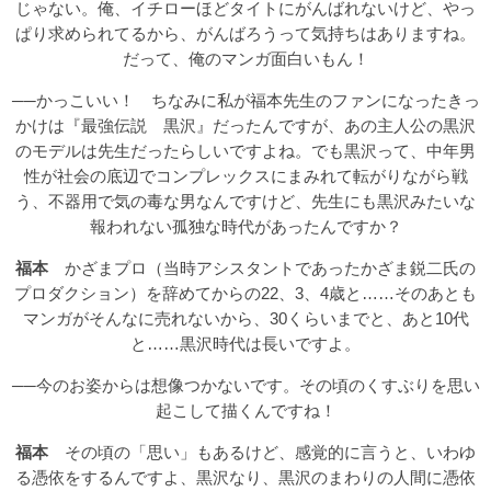
じゃない。俺、イチローほどタイトにがんばれないけど、やっ
ぱり求められてるから、がんばろうって気持ちはありますね。
だって、俺のマンガ面白いもん！
──かっこいい！ ちなみに私が福本先生のファンになったきっ
かけは『最強伝説 黒沢』だったんですが、あの主人公の黒沢
のモデルは先生だったらしいですよね。でも黒沢って、中年男
性が社会の底辺でコンプレックスにまみれて転がりながら戦
う、不器用で気の毒な男なんですけど、先生にも黒沢みたいな
報われない孤独な時代があったんですか？
福本
かざまプロ（当時アシスタントであったかざま鋭二氏の
プロダクション）を辞めてからの22、3、4歳と……そのあとも
マンガがそんなに売れないから、30くらいまでと、あと10代
と……黒沢時代は長いですよ。
──今のお姿からは想像つかないです。その頃のくすぶりを思い
起こして描くんですね！
福本
その頃の「思い」もあるけど、感覚的に言うと、いわゆ
る憑依をするんですよ、黒沢なり、黒沢のまわりの人間に憑依