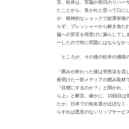
言。松井は、宮脇が前日のリハー
たことから、良かれと思って口に
が、精神的なショックで総選挙後
らず、プレッシャーから解き放た
脇への苦言を得意げに漏らしてし
ーしたので特に問題にはならなか
ところが、その後の松井の感情の
「囲みが終わった後は突然涙を流
夜明けた一部メディアの囲み取材で
『目標にするのか？』と聞かれ、
ら上』と断言。確かに、10回目は
たが、日本での知名度がほぼなく
らすれば悪意のないリップサービ