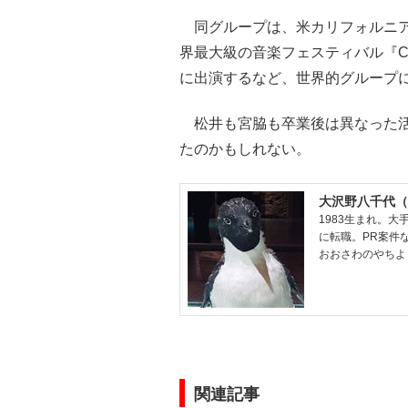
同グループは、米カリフォルニア州
界最大級の音楽フェスティバル『Coachella V
に出演するなど、世界的グループ
松井も宮脇も卒業後は異なった活
たのかもしれない。
大沢野八千代（
1983生まれ。
に転職。PR案件な
おおさわのやちよ
関連記事