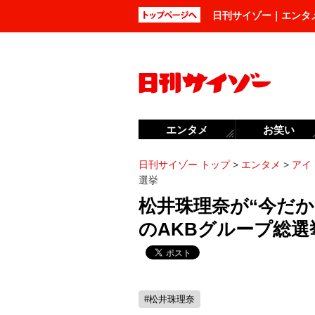
日刊サイゾー｜エンタ
エンタメ
お笑い
日刊サイゾー トップ
>
エンタメ
>
アイ
選挙
松井珠理奈が“今だ
のAKBグループ総選
#松井珠理奈