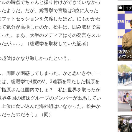
サルの時点でちゃんと振り付けができていなかっ
イ
したようだ。だが、総選挙で宮脇は3位に入った
のフォトセッションを欠席したほど。にもかかわ
れて気分が高揚したのか、松井は、囲み取材で宮
まった。まあ、大半のメディアはその発言をスル
ったが……」（総選挙を取材していた記者）
お笑いト
がファ
起伏はかなり激しかったという。
し、周囲が困惑してしまった。かと思いきや、一
は、総選挙で4度のV、3連覇を果たした指原を
『指原さんは国内でしょ？ 私は世界を取ったか
世界各国の姉妹グループのメンバーが出馬してい
、上位に食い込んだ海外組はいなかった。松井か
スだったのだろう」（同）