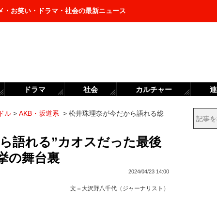
メ・お笑い・ドラマ・社会の最新ニュース
ドラマ
社会
カルチャー
連
ドル
>
AKB・坂道系
>
松井珠理奈が今だから語れる総
から語れる”カオスだった最後
挙の舞台裏
2024/04/23 14:00
文＝
大沢野八千代（ジャーナリスト）