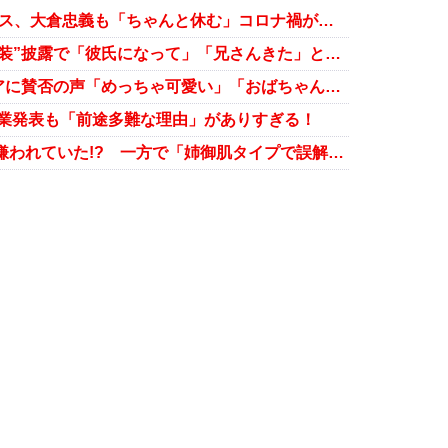
3時のヒロインゆめっち、広瀬アリス、大倉忠義も「ちゃんと休む」コロナ禍がもたらした変化
松井珠理奈、誕生日に“イケメン男装”披露で「彼氏になって」「兄さんきた」と大反響
松井珠理奈、エクステのロングヘアに賛否の声「めっちゃ可愛い」「おばちゃんみたい」
8卒業発表も「前途多難な理由」がありすぎる！
SKE48松井珠理奈、小嶋陽菜にも嫌われていた!? 一方で「姉御肌タイプで誤解されやすい」との声も……