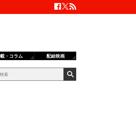
載・コラム
配給映画