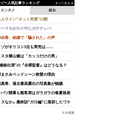
イゾー人気記事ランキング
すべて見る
エンタメ
総合
名人サイン“ネット売買”の闇
ローラモがロケ中にガチナンパ
持由香、結婚で「騙された」の声
クゾがオリコン1位も実売は……
イスタ横山健は「カッコだけの男」
“極秘出演”の『全裸監督』はどうなる？
澤まさみベッドシーン称賛の理由
藤真希、過去最高露出の写真集が物議
ンバツ開幕も観客席はガラガラの春夏格差
ミスなか』最終話“ガロ編”に落胆したワケ
0:20更新