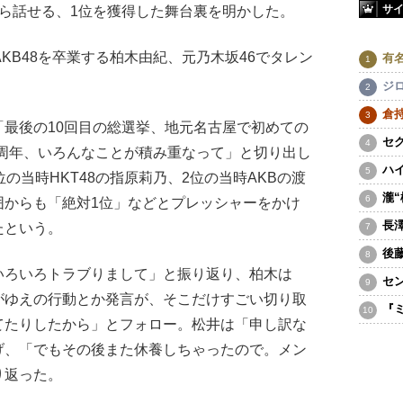
サ
ら話せる、1位を獲得した舞台裏を明かした。
KB48を卒業する柏木由紀、元乃木坂46でタレン
有
ジ
倉
最後の10回目の総選挙、地元名古屋で初めての
セ
10周年、いろんなことが積み重なって」と切り出し
ハ
の当時HKT48の指原莉乃、2位の当時AKBの渡
瀧
囲からも「絶対1位」などとプレッシャーをかけ
長
たという。
後
ろいろトラブりまして」と振り返り、柏木は
セ
がゆえの行動とか発言が、そこだけすごい切り取
『
てたりしたから」とフォロー。松井は「申し訳な
げ、「でもその後また休養しちゃったので。メン
り返った。