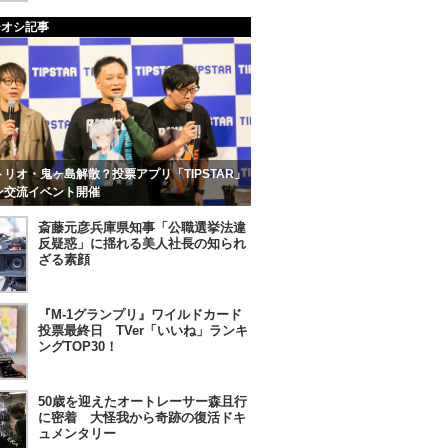
チオシ記事
リオ・鬼ヶ島解散？投票アプリ「TIPSTAR」
ン交流イベント開催
斎藤元彦兵庫県知事「公職選挙法違
反疑惑」に揺れる美人社長の知られ
ざる素顔
『M-1グランプリ』ワイルドカード
投票最終日 TVer「いいね」ランキ
ングTOP30！
50歳を迎えたオートレーサー森且行
に密着 大怪我から奇跡の復活ドキ
ュメンタリー