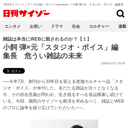
日刊サイゾー トップ
>
その他
>
サイゾーpremium
>
小飼 弾×元「スタジオ・ボイス」編集長 
日刊サイゾー
エンタメ
お笑い
ドラマ
社会
カルチャー
連載
雑誌は本当にWEBに殺されるのか？【１】
小飼 弾×元「スタジオ・ボイス」編
集長 危うい雑誌の未来
2009/12/27 10:00
──今年7月、創刊から33年目を迎える老舗カルチャー誌「スタ
ジオ・ボイス」が休刊した。名だたる雑誌が次々となくなる
今、その存在意義が問われ、生き残るすべを各誌模索し続けて
いる。今回、瀕死のサイゾーも救済を求めるべく、雑誌とWEB
のプロに論争を繰り広げていただいた──。