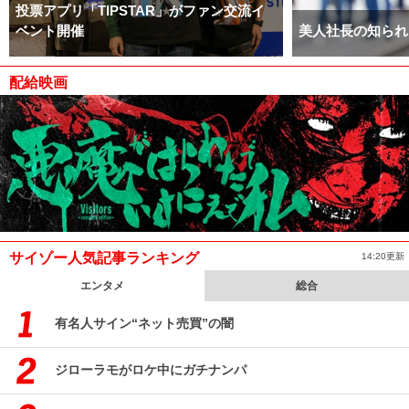
投票アプリ「TIPSTAR」がファン交流イ
ベント開催
美人社長の知られ
配給映画
サイゾー人気記事ランキング
14:20更新
エンタメ
総合
有名人サイン“ネット売買”の闇
ジローラモがロケ中にガチナンパ