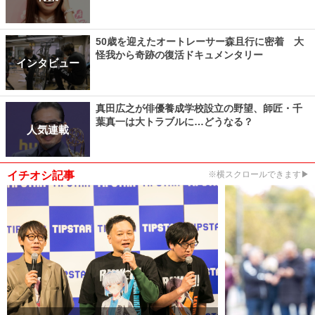
50歳を迎えたオートレーサー森且行に密着 大
怪我から奇跡の復活ドキュメンタリー
インタビュー
真田広之が俳優養成学校設立の野望、師匠・千
葉真一は大トラブルに…どうなる？
人気連載
イチオシ記事
※横スクロールできます▶