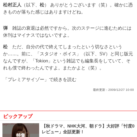
松村正人
（以下、
松
） ありがとうございます（笑）。確かに憑
きものが落ちた感じはありますけどね。
弾
雑誌の衰退は必然ですから。次のステージに進むためには
休刊はマイナスではないですよ。
松
ただ、自分の代で終えてしまったという切なさという
か……。前に、「スタジオ・ボイス」（以下、SV）と同じ版元
なんですが、「Tokion」という雑誌でも編集長をしていて、そ
れも僕で終わったんですよ。またかよと（笑）。
「プレミアサイゾー」で続きを読む
最終更新：
2009/12/27 10:00
ピックアップ
【秋ドラマ、NHK大河、朝ドラ】大好評「忖度0
レビュー」全話更新！
特集