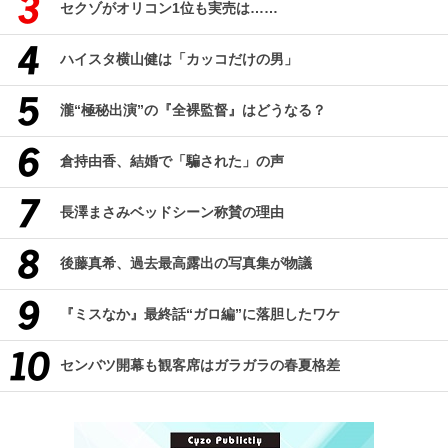
セクゾがオリコン1位も実売は……
ハイスタ横山健は「カッコだけの男」
瀧“極秘出演”の『全裸監督』はどうなる？
倉持由香、結婚で「騙された」の声
長澤まさみベッドシーン称賛の理由
後藤真希、過去最高露出の写真集が物議
『ミスなか』最終話“ガロ編”に落胆したワケ
センバツ開幕も観客席はガラガラの春夏格差