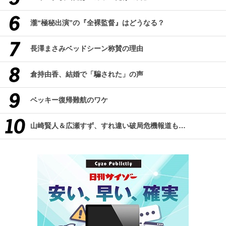
瀧“極秘出演”の『全裸監督』はどうなる？
長澤まさみベッドシーン称賛の理由
倉持由香、結婚で「騙された」の声
ベッキー復帰難航のワケ
山崎賢人＆広瀬すず、すれ違い破局危機報道も…