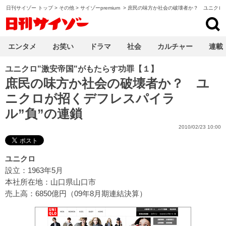
日刊サイゾー トップ
>
その他
>
サイゾーpremium
>
庶民の味方か社会の破壊者か？ ユニクロが
日刊サイゾー
エンタメ
お笑い
ドラマ
社会
カルチャー
連載
ユニクロ"激安帝国"がもたらす功罪【１】
庶民の味方か社会の破壊者か？ ユ
ニクロが招くデフレスパイラ
ル”負”の連鎖
2010/02/23 10:00
ユニクロ
設立：1963年5月
本社所在地：山口県山口市
売上高：6850億円（09年8月期連結決算）