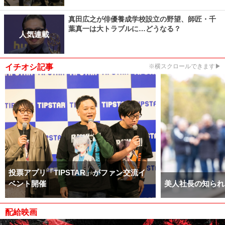
真田広之が俳優養成学校設立の野望、師匠・千
葉真一は大トラブルに…どうなる？
人気連載
イチオシ記事
※横スクロールできます▶
投票アプリ「TIPSTAR」がファン交流イ
ベント開催
美人社長の知られ
配給映画