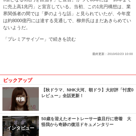
に売上高1兆円」と宣言している。当初、この1兆円構想は、業
界関係者の間では「夢のような話」と見られていたが、今年度
は約8000億円には達する見通しで、柳井氏はまだあきらめてい
ないようだ。
「プレミアサイゾー」で続きを読む
最終更新：
2010/02/23 10:00
ピックアップ
【秋ドラマ、NHK大河、朝ドラ】大好評「忖度0
レビュー」全話更新！
特集
50歳を迎えたオートレーサー森且行に密着 大
怪我から奇跡の復活ドキュメンタリー
インタビュー