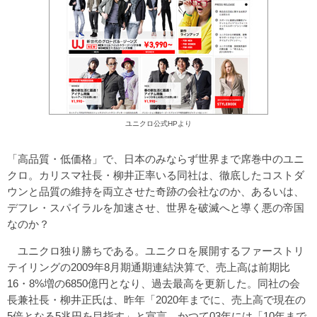
ユニクロ公式HPより
「高品質・低価格」で、日本のみならず世界まで席巻中のユニ
クロ。カリスマ社長・柳井正率いる同社は、徹底したコストダ
ウンと品質の維持を両立させた奇跡の会社なのか、あるいは、
デフレ・スパイラルを加速させ、世界を破滅へと導く悪の帝国
なのか？
ユニクロ独り勝ちである。ユニクロを展開するファーストリ
テイリングの2009年8月期通期連結決算で、売上高は前期比
16・8%増の6850億円となり、過去最高を更新した。同社の会
長兼社長・柳井正氏は、昨年「2020年までに、売上高で現在の
5倍となる5兆円を目指す」と宣言。かつて03年には「10年まで