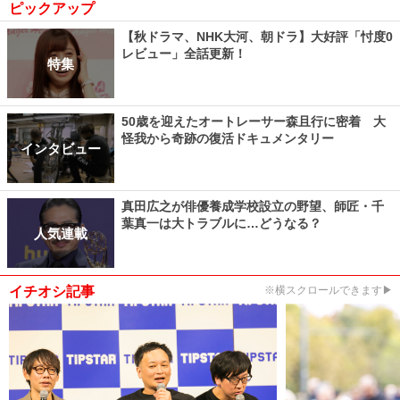
ピックアップ
【秋ドラマ、NHK大河、朝ドラ】大好評「忖度0
レビュー」全話更新！
特集
50歳を迎えたオートレーサー森且行に密着 大
怪我から奇跡の復活ドキュメンタリー
インタビュー
真田広之が俳優養成学校設立の野望、師匠・千
葉真一は大トラブルに…どうなる？
人気連載
イチオシ記事
※横スクロールできます▶