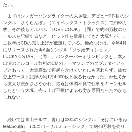
たい。
まずはシンガーソングライターの大塚愛。デビュー2作目のシ
ングル「さくらんぼ」（エイベックス・トラックス）で約58万
枚、その後もアルバム『LOVE COOK』（同）で約84万枚のセ
ールスを記録するなど、ヒット作を量産してきた大塚だが、こ
こ数年はCDの売り上げが低迷している。極めつけは、今年4月
にリリースされた両A面シングル「ゾッ婚ディション／
LUCKY☆STAR」（同）。バンクーバーオリンピックと、本人
出演のアルコール飲料のCMのテーマソングのダブルタイアッ
プとあって、大量露出で再起をかけていたにも関わらず、彼女
史上ワースト記録の約1万4,000枚と振るわなかった。かねてか
ら激太り説がささやかれ、最近は体調不良で仕事をキャンセル
したという大塚。売り上げ不振による心労が原因だったのかも
しれない。
続いては青山テルマ。青山は08年のシングル「そばにいるね
feat.Soulja」（ユニバーサルミュージック）で約43万枚を売り