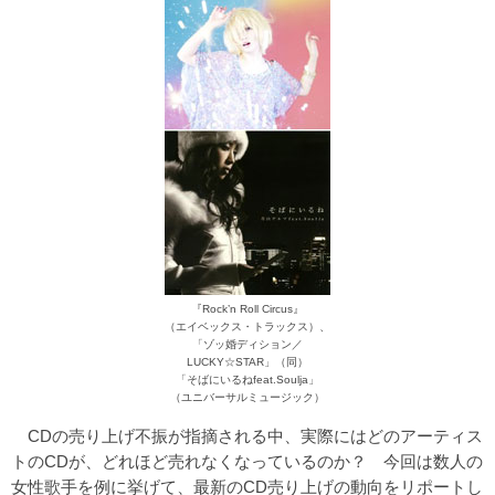
『Rock’n Roll Circus』
（エイベックス・トラックス）、
「ゾッ婚ディション／
LUCKY☆STAR」（同）
「そばにいるねfeat.Soulja」
（ユニバーサルミュージック）
CDの売り上げ不振が指摘される中、実際にはどのアーティス
トのCDが、どれほど売れなくなっているのか？ 今回は数人の
女性歌手を例に挙げて、最新のCD売り上げの動向をリポートし