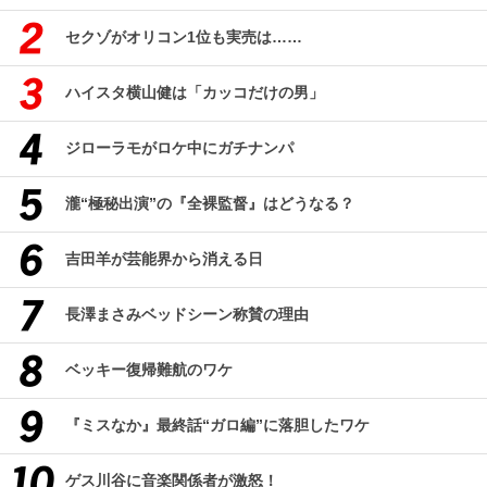
セクゾがオリコン1位も実売は……
ハイスタ横山健は「カッコだけの男」
ジローラモがロケ中にガチナンパ
瀧“極秘出演”の『全裸監督』はどうなる？
吉田羊が芸能界から消える日
長澤まさみベッドシーン称賛の理由
ベッキー復帰難航のワケ
『ミスなか』最終話“ガロ編”に落胆したワケ
ゲス川谷に音楽関係者が激怒！