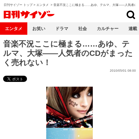
日刊サイゾー トップ
>
エンタメ
>
音楽不況ここに極まる……あゆ、テルマ、大塚――人気者のC
日刊サイゾー
エンタメ
お笑い
ドラマ
社会
カルチャー
連載
音楽不況ここに極まる……あゆ、テ
ルマ、大塚――人気者のCDがまった
く売れない！
2010/05/01 08:00