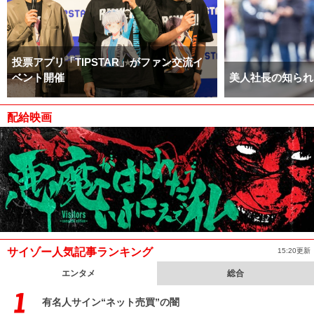
投票アプリ「TIPSTAR」がファン交流イ
ベント開催
美人社長の知られ
配給映画
サイゾー人気記事ランキング
15:20更新
エンタメ
総合
有名人サイン“ネット売買”の闇