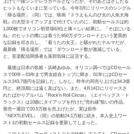
上げて一躍シンデレラガールとなったが、そのあとはさしたる
ヒットもなくいまに至っている。今年3月にリリースのシングル
「帰る場所」（同）では、映画『ドラえもんのび太の人魚大海
戦』の大型タイアップまで付けていたのに、初動セールスは約
1,000枚でオリコン初登場63位と痛々しい結果に。「そばにいる
ね」のヒットの際には着うた850万ダウンロードという驚異的
な記録を叩き出し、「着うたの女王」と騒がれたテルマだが、
最新曲「帰る場所」では「ダウンロード数が激減している」
と、音楽配信関係者も落胆気味に証言する。
最後は日本の歌姫・浜崎あゆみ。オリコン調べではCDセール
スで00年～03年まで男女総合トップに輝き、01年にはCDセー
ルス243.7億円を記録した。しかし、昨年の同売り上げは34.3億
円と、絶頂期には遠く及ばない。また、4月14日にリリースさ
れたばかりアルバム『Rock’n Roll Circus』（エイベックス・ト
ラックス）は10曲にタイアップを付けた”売れ線”狙いの作品。
発売一週目で20.5万枚を売上げたが、実は前作
『NEXTLEVEL』（同）の初動24.1万枚に続き、本人史上ワー
スト1の初動セールス記録を更新してしまった。
このように、アーティストごとで比較してみても、CDセール