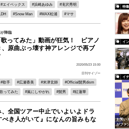
エイベックス
浜崎あゆみ
滝沢秀明
特
LDH
Snow Man
MAX松浦
マサ
様が降臨
「歌ってみた」動画が狂気！ ピアノ
イ
き、原曲ぶっ壊す神アレンジで再ブ
？
2020/05/23 15:00
日刊サイゾー
イ
歌手
広瀬香美
米津玄師
Official髭男dism
歌ってみた
嵐にしやがれ
髭男
紅蓮華
み、全国ツアー中止でいよいよドラ
愛すべき人がいて』になんの旨みもな
お笑いト
がファ