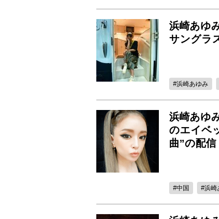
浜崎あゆ
サングラ
浜崎あゆみ
浜崎あゆ
のエイベ
曲”の配信
中国
浜崎