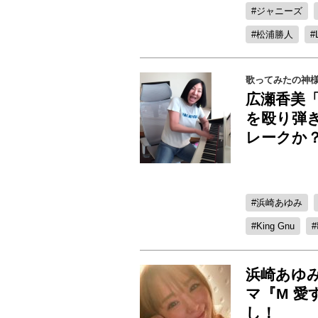
ジャニーズ
松浦勝人
歌ってみたの神
広瀬香美
を殴り弾
レークか
浜崎あゆみ
King Gnu
浜崎あゆ
マ『M 
し！