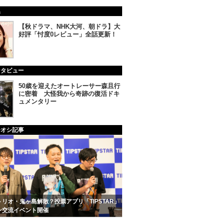
集
【秋ドラマ、NHK大河、朝ドラ】大
好評「忖度0レビュー」全話更新！
ンタビュー
50歳を迎えたオートレーサー森且行
に密着 大怪我から奇跡の復活ドキ
ュメンタリー
チオシ記事
リオ・鬼ヶ島解散？投票アプリ「TIPSTAR」
ン交流イベント開催