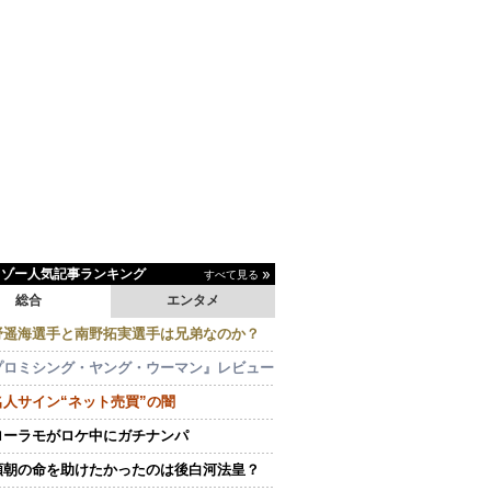
イゾー人気記事ランキング
すべて見る
総合
エンタメ
野遥海選手と南野拓実選手は兄弟なのか？
プロミシング・ヤング・ウーマン』レビュー
名人サイン“ネット売買”の闇
ローラモがロケ中にガチナンパ
頼朝の命を助けたかったのは後白河法皇？