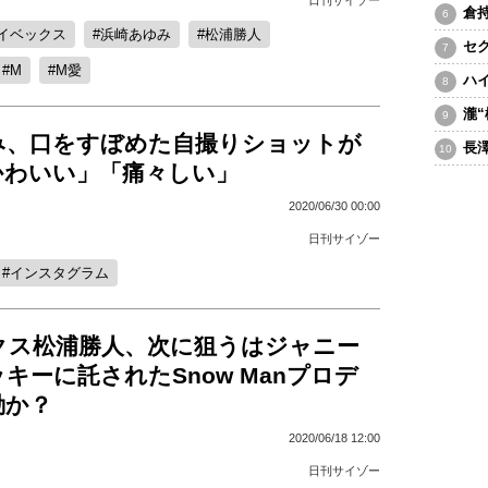
倉
イベックス
浜崎あゆみ
松浦勝人
セ
M
M愛
ハ
瀧
み、口をすぼめた自撮りショットが
長
かわいい」「痛々しい」
2020/06/30 00:00
日刊サイゾー
インスタグラム
クス松浦勝人、次に狙うはジャニー
キーに託されたSnow Manプロデ
動か？
2020/06/18 12:00
日刊サイゾー