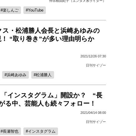
仲宗根由紀子（エンタメ系ライター）
楽しんご
YouTube
クス・松浦勝人会長と浜崎あゆみの
！ “取り巻き”が多い理由明らか
2021/12/26 07:30
日刊サイゾー
浜崎あゆみ
松浦勝人
、「インスタグラム」開設か？ “長
広がる中、芸能人も続々フォロー！
2021/04/14 08:00
日刊サイゾー
長瀬智也
インスタグラム