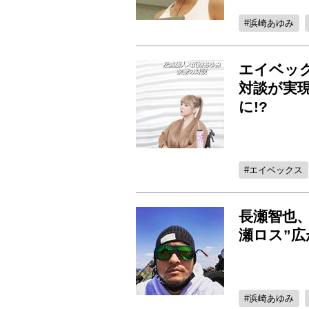
浜崎あゆみ
エイベッ
対談が実現
に!?
エイベックス
長瀬智也
瀬ロス”
浜崎あゆみ