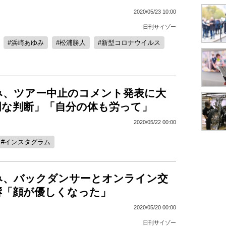
2020/05/23 10:00
日刊サイゾー
浜崎あゆみ
松浦勝人
新型コロナウイルス
み、ツアー中止のコメント発表に大
明な判断」「自分の体も労って」
2020/05/22 00:00
インスタグラム
み、バックダンサーとオンライン交
響「顔が優しくなった」
2020/05/20 00:00
日刊サイゾー