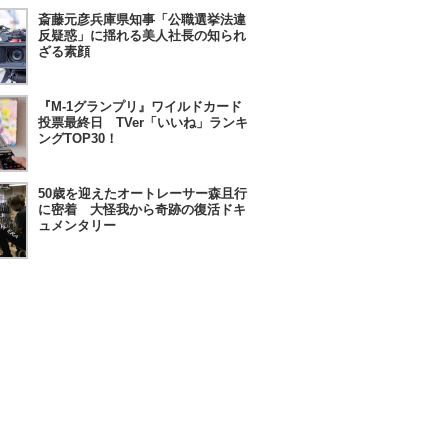
斎藤元彦兵庫県知事「公職選挙法違
反疑惑」に揺れる美人社長の知られ
ざる素顔
『M-1グランプリ』ワイルドカード
投票最終日 TVer「いいね」ランキ
ングTOP30！
50歳を迎えたオートレーサー森且行
に密着 大怪我から奇跡の復活ドキ
ュメンタリー