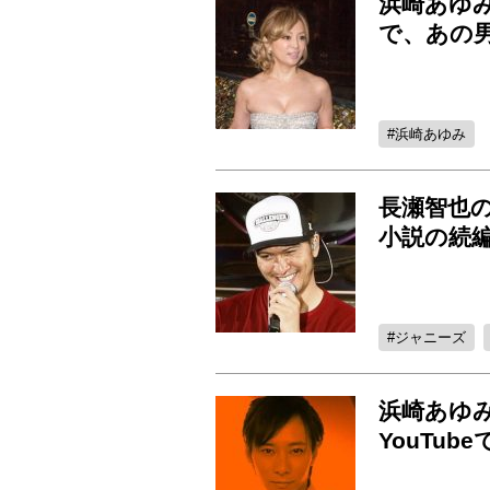
浜崎あゆ
で、あの
浜崎あゆみ
長瀬智也
小説の続
ジャニーズ
浜崎あゆ
YouTu