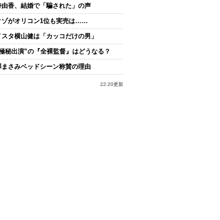
持由香、結婚で「騙された」の声
クゾがオリコン1位も実売は……
イスタ横山健は「カッコだけの男」
“極秘出演”の『全裸監督』はどうなる？
澤まさみベッドシーン称賛の理由
22:20更新