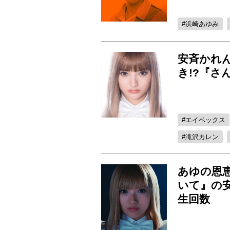
浜崎あゆみ
安斉かれ
き!?『
エイベックス
滝沢カレン
あゆの恩
いて』の
生回数