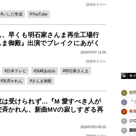
日刊サイゾー
いしだ壱成
YouTube
ん、早くも明石家さんま再生工場行
さんま御殿』出演でブレイクにあがく
2020/07/07 12:00
日刊サイゾー
日本テレビ
浜崎あゆみ
明石家さんま
サ
安斉かれん
さんま御殿
南
恵は受けられず…『M 愛すべき人が
『
安斉かれん、新曲MVの寂しすぎる再
有
ジ
2020/07/03 00:10
源
日刊サイゾー