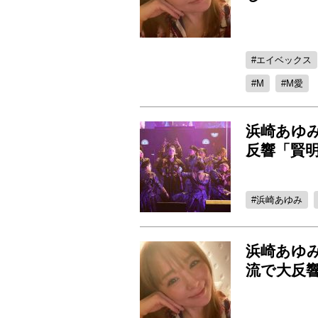
エイベックス
M
M愛
浜崎あゆ
反響「賢
浜崎あゆみ
浜崎あゆ
流で大反