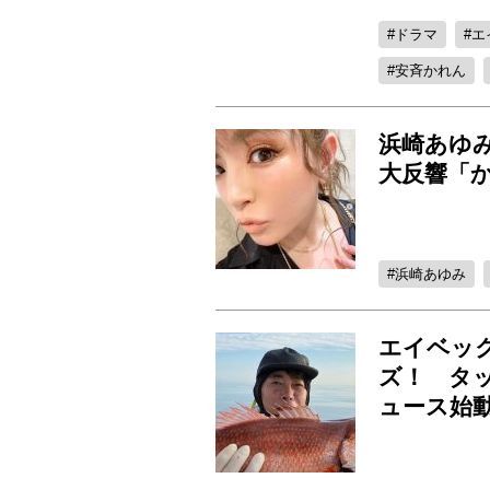
ドラマ
エ
安斉かれん
浜崎あゆ
大反響「
浜崎あゆみ
エイベッ
ズ！ タッ
ュース始