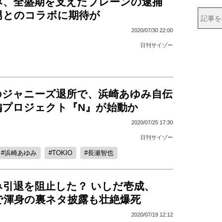
み、全盛期を支えたブレーンの逮捕
男とのコラボに期待が
2020/07/30 22:00
日刊サイゾー
のジャニーズ退所で、浜崎あゆみ自伝
編プロジェクト『N』が始動か
2020/07/25 17:30
日刊サイゾー
浜崎あゆみ
TOKIO
長瀬智也
み引退を阻止した？ いしだ壱成、
beで渾身の裏ネタ披露も壮絶爆死
2020/07/19 12:12