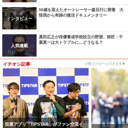
50歳を迎えたオートレーサー森且行に密着 大
怪我から奇跡の復活ドキュメンタリー
インタビュー
真田広之が俳優養成学校設立の野望、師匠・千
葉真一は大トラブルに…どうなる？
人気連載
イチオシ記事
※横スクロールできます▶
投票アプリ「TIPSTAR」がファン交流イ