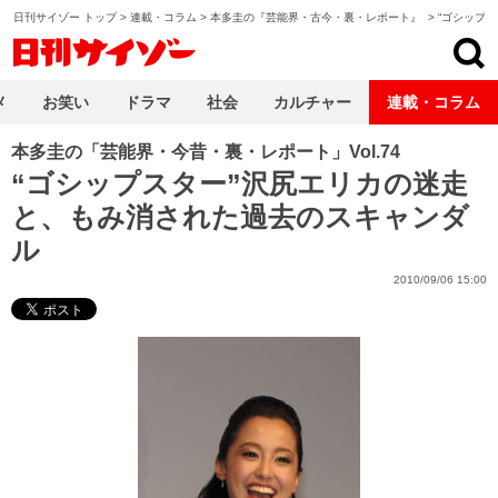
日刊サイゾー トップ
>
連載・コラム
>
本多圭の『芸能界・古今・裏・レポート』
>
“ゴシップ
日刊サイゾー
メ
お笑い
ドラマ
社会
カルチャー
連載・コラム
本多圭の「芸能界・今昔・裏・レポート」Vol.74
“ゴシップスター”沢尻エリカの迷走
と、もみ消された過去のスキャンダ
ル
2010/09/06 15:00