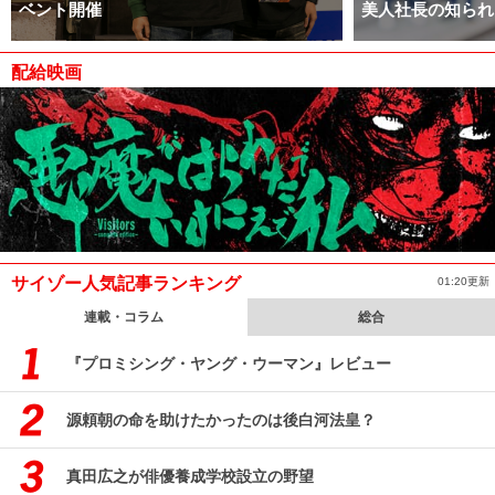
ベント開催
美人社長の知られ
配給映画
サイゾー人気記事ランキング
01:20更新
連載・コラム
総合
『プロミシング・ヤング・ウーマン』レビュー
源頼朝の命を助けたかったのは後白河法皇？
真田広之が俳優養成学校設立の野望