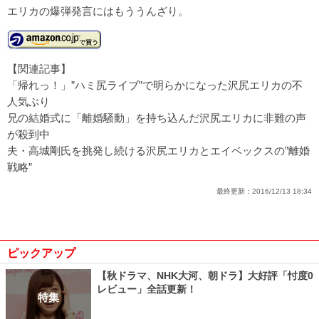
エリカの爆弾発言にはもううんざり。
【関連記事】
「帰れっ！」”ハミ尻ライブ”で明らかになった沢尻エリカの不
人気ぶり
兄の結婚式に「離婚騒動」を持ち込んだ沢尻エリカに非難の声
が殺到中
夫・高城剛氏を挑発し続ける沢尻エリカとエイベックスの”離婚
戦略”
最終更新：
2016/12/13 18:34
ピックアップ
【秋ドラマ、NHK大河、朝ドラ】大好評「忖度0
レビュー」全話更新！
特集