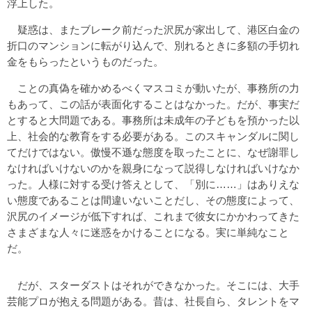
浮上した。
疑惑は、またブレーク前だった沢尻が家出して、港区白金の
折口のマンションに転がり込んで、別れるときに多額の手切れ
金をもらったというものだった。
ことの真偽を確かめるべくマスコミが動いたが、事務所の力
もあって、この話が表面化することはなかった。だが、事実だ
とすると大問題である。事務所は未成年の子どもを預かった以
上、社会的な教育をする必要がある。このスキャンダルに関し
てだけではない。傲慢不遜な態度を取ったことに、なぜ謝罪し
なければいけないのかを親身になって説得しなければいけなか
った。人様に対する受け答えとして、「別に……」はありえな
い態度であることは間違いないことだし、その態度によって、
沢尻のイメージが低下すれば、これまで彼女にかかわってきた
さまざまな人々に迷惑をかけることになる。実に単純なこと
だ。
だが、スターダストはそれができなかった。そこには、大手
芸能プロが抱える問題がある。昔は、社長自ら、タレントをマ