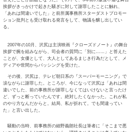
挨拶がきっかけで起きた騒ぎに対して謝罪したことに触れ、
「あれは間違いでした」と前所属事務所スターダストプロモー
ション批判とも受け取れる発言をして、物議を醸し出してい
る。
2007年の10月、沢尻は主演映画『クローズドノート』の舞台
挨拶で腕を組みながら、司会者の質問に「別に……」と答えた
ことが、女優として、大人としてあるまじき行為だとして、メ
ディアや世間からバッシングを受けた。
その後、沢尻は、テレビ朝日系の『スーパーモーニング』で
涙ながらに謝罪した。ところが、今になって沢尻は「あれは間
違いでした、前の事務所が謝罪しなくてはいけないと言ったけ
ど、ずっと断っていたんです。絶対したくなかった。これが私
のやり方なんだからと。結局、私が折れて。でも間違ってい
た」と言い出した。
騒動の当時、前事務所の細野義朗社長は筆者に「そこまで悪