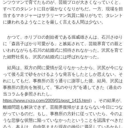
ンツウマンで育てたものが、芸能プロが大きくなっていくと、
すべてのタレントに目が届かなくなりがちだ。一方、現場を担
当するマネジャーはサラリーマン気質に陥りがちで、タレント
に嫌われるようなことを厳しく言える人間は少ない。
かつて、ホリプロの創始者である堀威雄さんは、石川さゆり
に「森昌子ばかり可愛がる」と嫉妬されて、芸能界育ての親と
いわれながらも石川の結婚式に招待されなかった。沢尻を育て
た細野社長も、沢尻の結婚式には呼ばれなかった。
結局は、双方の間に愛情が足りなかったから、沢尻が今にな
って後ろ足で砂をかけるような発言をしたとしか思えない。そ
れにしてもだ。事務所の言う通りに謝罪した後、結局、沢尻は
事務所の意向を無視して、”私のやり方”を通してきた（過去の
当コラムを参照されたし。
https://www.cyzo.com/2009/01/post_1415.html
）。その結果が、
離婚問題も解決できず、芸能界復帰がままならない今日につな
がっているのだ。もし、事務所の方針に従っていたら、今のよ
うな悲惨な状態に陥っていなかったということを認識すべきだ
ろう。本人は、自由気ままな現在の地位に満足しているかもし