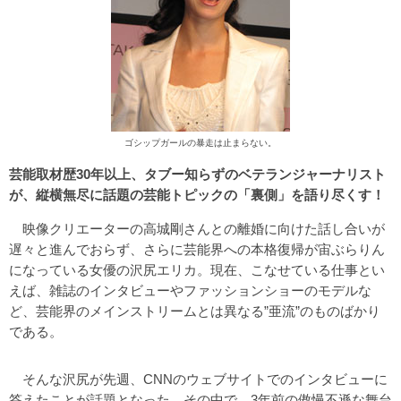
ゴシップガールの暴走は止まらない。
芸能取材歴30年以上、タブー知らずのベテランジャーナリスト
が、縦横無尽に話題の芸能トピックの「裏側」を語り尽くす！
映像クリエーターの高城剛さんとの離婚に向けた話し合いが
遅々と進んでおらず、さらに芸能界への本格復帰が宙ぶらりん
になっている女優の沢尻エリカ。現在、こなせている仕事とい
えば、雑誌のインタビューやファッションショーのモデルな
ど、芸能界のメインストリームとは異なる”亜流”のものばかり
である。
そんな沢尻が先週、CNNのウェブサイトでのインタビューに
答えたことが話題となった。その中で、3年前の傲慢不遜な舞台