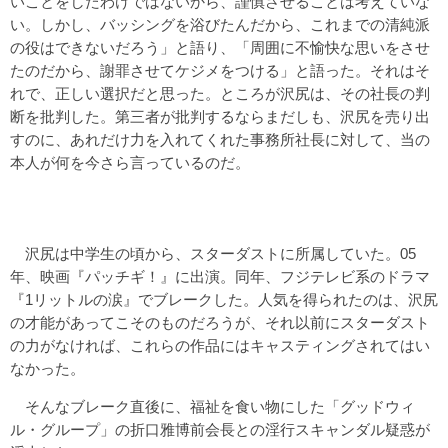
いことをしたわけではないから、謹慎させることは考えていな
い。しかし、バッシングを浴びたんだから、これまでの清純派
の役はできないだろう」と語り、「周囲に不愉快な思いをさせ
たのだから、謝罪させてケジメをつける」と語った。それはそ
れで、正しい選択だと思った。ところが沢尻は、その社長の判
断を批判した。第三者が批判するならまだしも、沢尻を売り出
すのに、あれだけ力を入れてくれた事務所社長に対して、当の
本人が何を今さら言っているのだ。
沢尻は中学生の頃から、スターダストに所属していた。05
年、映画『パッチギ！』に出演。同年、フジテレビ系のドラマ
『1リットルの涙』でブレークした。人気を得られたのは、沢尻
の才能があってこそのものだろうが、それ以前にスターダスト
の力がなければ、これらの作品にはキャスティングされてはい
なかった。
そんなブレーク直後に、福祉を食い物にした「グッドウィ
ル・グループ」の折口雅博前会長との淫行スキャンダル疑惑が