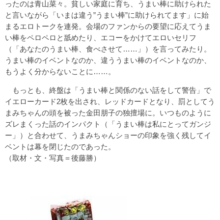
ったのは青山菜々。貧しい家庭に育ち、うまい棒に助けられた
と言いながら「いまは違う”うまい棒”に助けられてます」に始
まるエロトークを連発。会場のファンからの要望に応えてうま
い棒をペロペロと舐めたり、エコーをかけてエロいセリフ
（「あなたのうまい棒、食べさせて……」）を言ってみたり。
うまい棒のイベントなのか、違ううまい棒のイベントなのか、
もうよく分からないことに……。
もっとも、終盤は「うまい棒と関係のない話をして警告」で
イエローカード2枚を出され、レッドカードとなり、罰としてう
まみちゃんの頭を被った金田朋子の独擅場に。いつものように
ズレまくった話のインパクト（「うまい棒は私にとってガンジ
ー」）と合わせて、うまみちゃんショーの印象を強く残してイ
ベントは幕を閉じたのであった。
（取材・文・写真＝後藤勝）