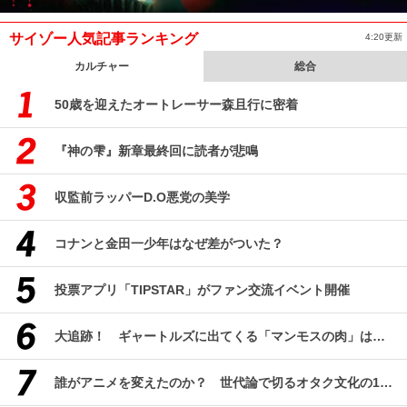
サイゾー人気記事ランキング
4:20更新
カルチャー
総合
50歳を迎えたオートレーサー森且行に密着
『神の雫』新章最終回に読者が悲鳴
収監前ラッパーD.O悪党の美学
コナンと金田一少年はなぜ差がついた？
投票アプリ「TIPSTAR」がファン交流イベント開催
大追跡！ ギャートルズに出てくる「マンモスの肉」はどんな味なのか？（前編）
誰がアニメを変えたのか？ 世代論で切るオタク文化の10年、そして50年