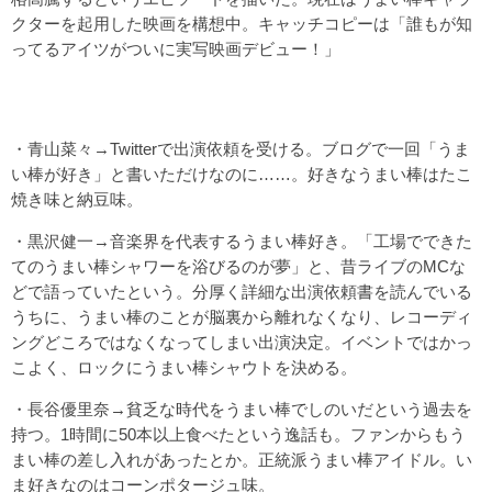
クターを起用した映画を構想中。キャッチコピーは「誰もが知
ってるアイツがついに実写映画デビュー！」
・青山菜々→Twitterで出演依頼を受ける。ブログで一回「うま
い棒が好き」と書いただけなのに……。好きなうまい棒はたこ
焼き味と納豆味。
・黒沢健一→音楽界を代表するうまい棒好き。「工場でできた
てのうまい棒シャワーを浴びるのが夢」と、昔ライブのMCな
どで語っていたという。分厚く詳細な出演依頼書を読んでいる
うちに、うまい棒のことが脳裏から離れなくなり、レコーディ
ングどころではなくなってしまい出演決定。イベントではかっ
こよく、ロックにうまい棒シャウトを決める。
・長谷優里奈→貧乏な時代をうまい棒でしのいだという過去を
持つ。1時間に50本以上食べたという逸話も。ファンからもう
まい棒の差し入れがあったとか。正統派うまい棒アイドル。い
ま好きなのはコーンポタージュ味。