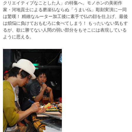
クリエイティブなことした人」の特集へ。モノホンの美術作
家・河地貢士による磨崖仏ならぬ「うまい仏」彫刻実演に一同
は驚嘆！ 精緻なルーター加工後に素手で仏の顔を仕上げ、最後
は煩悩に負けておもむろに食べてしまう！ もったいない気もす
るが、欲に勝てない人間の弱い部分をもそこには表現している
ように思える。