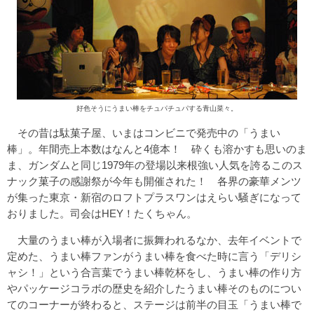
好色そうにうまい棒をチュパチュパする青山菜々。
その昔は駄菓子屋、いまはコンビニで発売中の「うまい
棒」。年間売上本数はなんと4億本！ 砕くも溶かすも思いのま
ま、ガンダムと同じ1979年の登場以来根強い人気を誇るこのス
ナック菓子の感謝祭が今年も開催された！ 各界の豪華メンツ
が集った東京・新宿のロフトプラスワンはえらい騒ぎになって
おりました。司会はHEY！たくちゃん。
大量のうまい棒が入場者に振舞われるなか、去年イベントで
定めた、うまい棒ファンがうまい棒を食べた時に言う「デリシ
ャシ！」という合言葉でうまい棒乾杯をし、うまい棒の作り方
やパッケージコラボの歴史を紹介したうまい棒そのものについ
てのコーナーが終わると、ステージは前半の目玉「うまい棒で