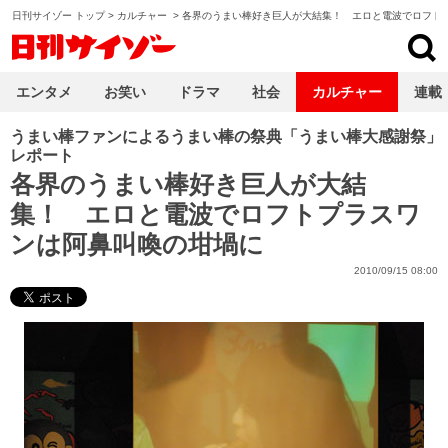
日刊サイゾー トップ
>
カルチャー
>
各界のうまい棒好き巨人が大結集！ エロと電波でロフト
日刊サイゾー
エンタメ
お笑い
ドラマ
社会
カルチャー
連載
うまい棒ファンによるうまい棒の祭典「うまい棒大感謝祭」
レポート
各界のうまい棒好き巨人が大結
集！ エロと電波でロフトプラスワ
ンは阿鼻叫喚の坩堝に
2010/09/15 08:00