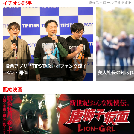
イチオシ記事
※横スクロールできます▶
投票アプリ「TIPSTAR」がファン交流イ
ベント開催
美人社長の知られ
配給映画