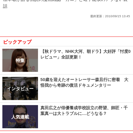
話
最終更新：
2010/09/15 13:45
ピックアップ
【秋ドラマ、NHK大河、朝ドラ】大好評「忖度0
レビュー」全話更新！
特集
50歳を迎えたオートレーサー森且行に密着 大
怪我から奇跡の復活ドキュメンタリー
インタビュー
真田広之が俳優養成学校設立の野望、師匠・千
葉真一は大トラブルに…どうなる？
人気連載