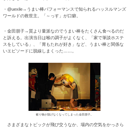
・@uexile→うまい棒パフォーマンスで知られるハッスルマンズ
ワールドの救世主。「～っす」が口癖。
・金田朋子→質より量派なのでうまい棒をたくさん食べるのだ
と訴える。出演当日は喉の調子がよくなく、「家で筆談ホステ
スをしている」、「胃もたれが好き」など、うまい棒と関係な
いエピソードに脱線しまくった……。
被り物が脱げなくなってしまった金田朋子。
さまざまなトピックが飛び交うなか、場内の空気をかっさら