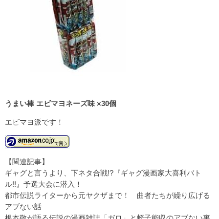
うまい棒 エビマヨネーズ味 ×30個
エビマヨ派です！
【関連記事】
ギャグと言うより、下ネタ合戦!?『ギャグ漫画家大喜利バト
ル!!』予選大会に潜入！
都市伝説ライターから元ヤクザまで！ 曲者たちが繰り広げる
アブない話
根本敬が語る伝説の漫画雑誌「ガロ」と蛭子能収のアブない裏