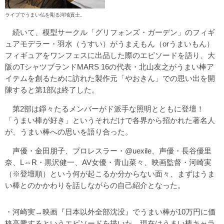
ライブでうまい仏を彫る河地貢士。
続いて、模型サークル「グリフォンズ・ガーデン」のフィギ
ュアモデラー・羽水（うすい）がうまえもん（orうまいもん）
フィギュアをワンフェスに出品した際のエピソードを語り、大
阪のTシャツブランドMARS 16の代表・北山友之がうまい棒ア
イテムを創るために訪れた製作元「やおきん」での思い出を開
陳すると第1部は終了した。
第2部は錚々たるメンバーがド派手な照明とともに登壇！
「うまい棒が好き」というそれだけで各界から招かれた著名人
が、うまい棒への思いを語り合った。
声優・金田朋子、プロレスラー・@uexile、声優・長谷優里
奈、L⇔R・黒沢健一、AV女優・青山菜々、映画監督・河崎実
（※登壇順）という何が起こるか分からない面々、まずはうま
い棒とのかかわりを話しながらの自己紹介となった。
・河崎実→映画『日本以外全部沈没』でうまい棒が10万円に価
格高騰するというエピソードを描いた。現在はうまい棒キャラ