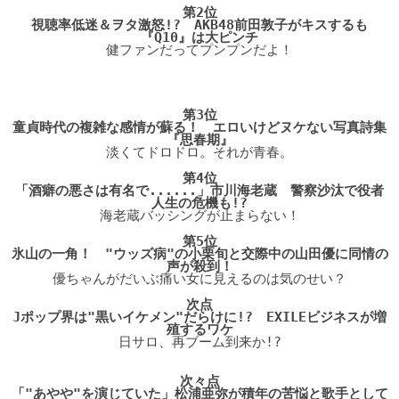
第2位
視聴率低迷＆ヲタ激怒!? AKB48前田敦子がキスするも
『Q10』は大ピンチ
健ファンだってプンプンだよ！
第3位
童貞時代の複雑な感情が蘇る！ エロいけどヌケない写真詩集
『思春期』
淡くてドロドロ。それが青春。
第4位
「酒癖の悪さは有名で......」市川海老蔵 警察沙汰で役者
人生の危機も!?
海老蔵バッシングが止まらない！
第5位
氷山の一角！ "ウッズ病"の小栗旬と交際中の山田優に同情の
声が殺到！
優ちゃんがだいぶ痛い女に見えるのは気のせい？
次点
Jポップ界は"黒いイケメン"だらけに!? EXILEビジネスが増
殖するワケ
日サロ、再ブーム到来か!?
次々点
「"あやや"を演じていた」松浦亜弥が積年の苦悩と歌手として