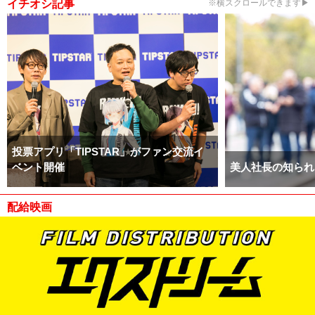
イチオシ記事
※横スクロールできます▶
投票アプリ「TIPSTAR」がファン交流イ
ベント開催
美人社長の知られ
配給映画