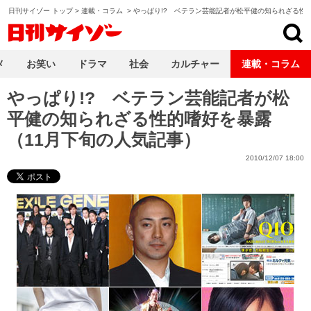
日刊サイゾー トップ
>
連載・コラム
>
やっぱり!? ベテラン芸能記者が松平健の知られざる性
日刊サイゾー
メ
お笑い
ドラマ
社会
カルチャー
連載・コラム
やっぱり!? ベテラン芸能記者が松
平健の知られざる性的嗜好を暴露
（11月下旬の人気記事）
2010/12/07 18:00