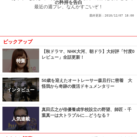
の矜持を告白
最近の週プレ、なんかすごいぞ！
最終更新：
2010/12/07 18:00
ピックアップ
【秋ドラマ、NHK大河、朝ドラ】大好評「忖度0
レビュー」全話更新！
特集
50歳を迎えたオートレーサー森且行に密着 大
怪我から奇跡の復活ドキュメンタリー
インタビュー
真田広之が俳優養成学校設立の野望、師匠・千
葉真一は大トラブルに…どうなる？
人気連載