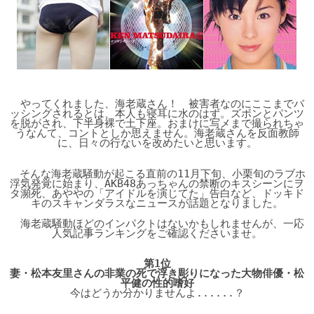
やってくれました、海老蔵さん！ 被害者なのにここまでバ
ッシングされるとは、本人も寝耳に水のはず。ズボンとパンツ
を脱がされ、下半身裸で土下座。おまけに写メまで撮られちゃ
うなんて、コントとしか思えません。海老蔵さんを反面教師
に、日々の行ないを改めたいと思います。
そんな海老蔵騒動が起こる直前の11月下旬、小栗旬のラブホ
浮気発覚に始まり、AKB48あっちゃんの禁断のキスシーンにヲ
タ瀕死、あややの「アイドルを演じてた」告白など、ドッキド
キのスキャンダラスなニュースが話題となりました。
海老蔵騒動ほどのインパクトはないかもしれませんが、一応
人気記事ランキングをご確認くださいませ。
第1位
妻・松本友里さんの非業の死で浮き彫りになった大物俳優・松
平健の性的嗜好
今はどうか分かりませんよ......？