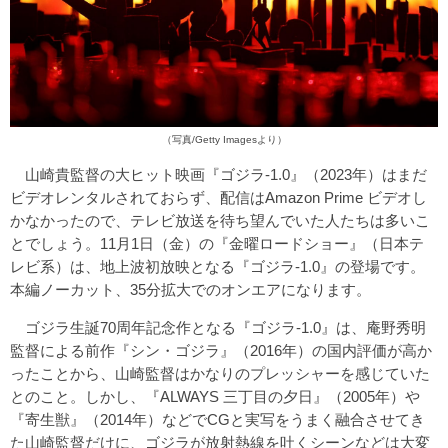
（写真/Getty Imagesより）
山崎貴監督の大ヒット映画『ゴジラ-1.0』（2023年）はまだ
ビデオレンタルされておらず、配信はAmazon Prime ビデオし
かなかったので、テレビ放送を待ち望んでいた人たちは多いこ
とでしょう。11月1日（金）の『金曜ロードショー』（日本テ
レビ系）は、地上波初放映となる『ゴジラ-1.0』の登場です。
本編ノーカット、35分拡大でのオンエアになります。
ゴジラ生誕70周年記念作となる『ゴジラ-1.0』は、庵野秀明
監督による前作『シン・ゴジラ』（2016年）の国内評価が高か
ったことから、山崎監督はかなりのプレッシャーを感じていた
とのこと。しかし、『ALWAYS 三丁目の夕日』（2005年）や
『寄生獣』（2014年）などでCGと実写をうまく融合させてき
た山崎監督だけに、ゴジラが放射熱線を吐くシーンなどは大変