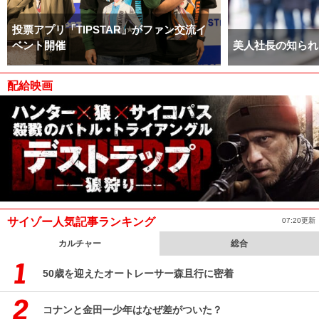
投票アプリ「TIPSTAR」がファン交流イ
ベント開催
美人社長の知られ
配給映画
サイゾー人気記事ランキング
07:20更新
カルチャー
総合
50歳を迎えたオートレーサー森且行に密着
コナンと金田一少年はなぜ差がついた？