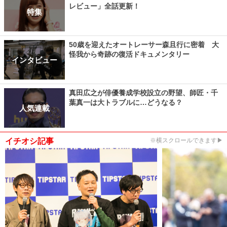
レビュー」全話更新！
特集
50歳を迎えたオートレーサー森且行に密着 大
怪我から奇跡の復活ドキュメンタリー
インタビュー
真田広之が俳優養成学校設立の野望、師匠・千
葉真一は大トラブルに…どうなる？
人気連載
イチオシ記事
※横スクロールできます▶