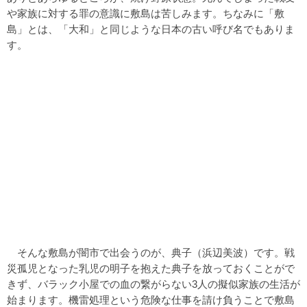
や家族に対する罪の意識に敷島は苦しみます。ちなみに「敷
島」とは、「大和」と同じような日本の古い呼び名でもありま
す。
そんな敷島が闇市で出会うのが、典子（浜辺美波）です。戦
災孤児となった乳児の明子を抱えた典子を放っておくことがで
きず、バラック小屋での血の繋がらない3人の擬似家族の生活が
始まります。機雷処理という危険な仕事を請け負うことで敷島