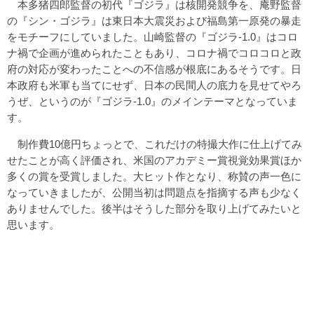
本多猪四郎監督の初代『ゴジラ』は核開発競争を、庵野監督
の『シン・ゴジラ』は東日本大震災および福島第一原発の暴走
をモチーフにしていました。山崎監督の『ゴジラ-1.0』はコロ
ナ禍で企画が進められたこともあり、コロナ禍でコロコロと政
府の対応が変わったことへの不信感が根底にあるそうです。日
本政府も米軍も当てにせず、日本の民間人の底力を見せてやろ
うぜ、というのが『ゴジラ-1.0』のメインテーマとなっていま
す。
制作費10億円ちょっとで、これだけの特撮大作に仕上げてみ
せたことが高く評価され、米国のアカデミー賞視覚効果賞ほか
多くの賞を受賞しました。大ヒット作となり、称賛の声一色に
なっていきましたが、公開当初は問題点を指摘する声も少なく
ありませんでした。後半はそうした部分を取り上げてみたいと
思います。