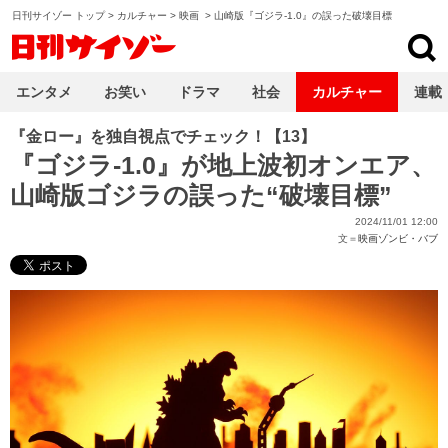
日刊サイゾー トップ
>
カルチャー
>
映画
>
山崎版『ゴジラ-1.0』の誤った破壊目標
日刊サイゾー
エンタメ
お笑い
ドラマ
社会
カルチャー
連載
『金ロー』を独自視点でチェック！【13】
『ゴジラ-1.0』が地上波初オンエア、
山崎版ゴジラの誤った“破壊目標”
2024/11/01 12:00
文＝
映画ゾンビ・バブ