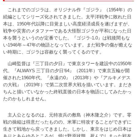
これまでのゴジラは、オリジナル作『ゴジラ』（1954年）の
続編としてシリーズ化されてきました。太平洋戦争に敗れた日
本は、1950年代以降に目覚ましい高度経済成長を遂げますが、
戦争や災害のメタファーである大怪獣ゴジラが平和になった日
本を襲うというのが定番でした。『ゴジラ-1.0』は戦後間もな
い1946年～47年の物語となっています。まだ戦争の傷が癒えな
い時期に、ゴジラは容赦なく襲ってくるのです。
山崎監督は『三丁目の夕日』で東京タワーを建設中の1950年
代、『ALWAYS 三丁目の夕日’64』（2011年）で東京五輪が開
催された1960年代、『永遠の0』（2013年）や『アルキメデス
の大戦』（2019年）で第二次世界大戦を描いています。まだき
ちんと描いていなかった終戦直後の日本を物語にしてみたかっ
たのかもしれません。
主人公となるのは、元特攻兵の敷島（神木隆之介）です。零
戦の操縦は得意だったものの、米軍に特攻することができずに
生きて戦地から戻ってきました。しかし、東京をはじめ日本は
ありとあらゆるところが、焼け野原状態。死んでしまった戦友