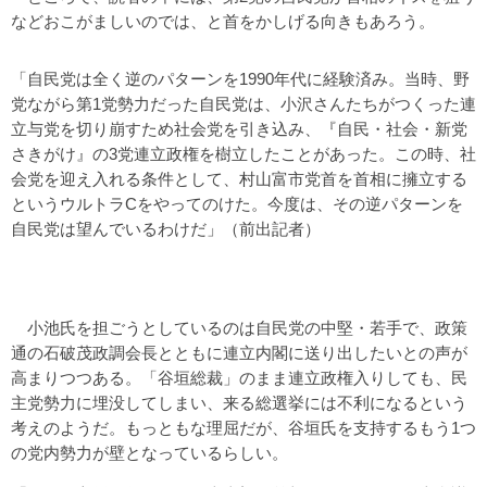
などおこがましいのでは、と首をかしげる向きもあろう。
「自民党は全く逆のパターンを1990年代に経験済み。当時、野
党ながら第1党勢力だった自民党は、小沢さんたちがつくった連
立与党を切り崩すため社会党を引き込み、『自民・社会・新党
さきがけ』の3党連立政権を樹立したことがあった。この時、社
会党を迎え入れる条件として、村山富市党首を首相に擁立する
というウルトラCをやってのけた。今度は、その逆パターンを
自民党は望んでいるわけだ」（前出記者）
小池氏を担ごうとしているのは自民党の中堅・若手で、政策
通の石破茂政調会長とともに連立内閣に送り出したいとの声が
高まりつつある。「谷垣総裁」のまま連立政権入りしても、民
主党勢力に埋没してしまい、来る総選挙には不利になるという
考えのようだ。もっともな理屈だが、谷垣氏を支持するもう1つ
の党内勢力が壁となっているらしい。