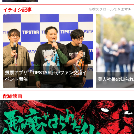
イチオシ記事
※横スクロールできます▶
投票アプリ「TIPSTAR」がファン交流イ
ベント開催
美人社長の知られ
配給映画