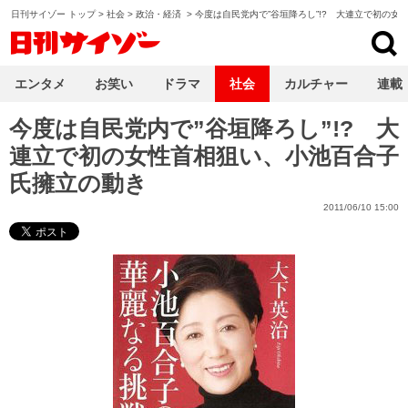
日刊サイゾー トップ
>
社会
>
政治・経済
>
今度は自民党内で”谷垣降ろし”!? 大連立で初の
日刊サイゾー
エンタメ
お笑い
ドラマ
社会
カルチャー
連載
今度は自民党内で”谷垣降ろし”!? 大
連立で初の女性首相狙い、小池百合子
氏擁立の動き
2011/06/10 15:00