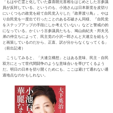
「もはや亡霊と化していた森喜朗元首相をはじめとした古参議
員が反対している。というのも、小池さんは日本新党を皮切り
にいくつもの政党を経て自民党入りした『政界渡り鳥』。やは
り自民党を一度出て行ったことのある石破さん同様、『自民党
をステップアップの手段にしか考えていない』などと警戒の的
になっている。かくいう古参議員たちも、鳩山由紀夫・邦夫兄
弟の仲立ちによって、民主党の小沢一郎さんと大連立を組もう
と画策しているのだから、正直、訳が分からなくなってくる」
（前出記者）
こうしてみると、「大連立構想」とはある意味、民主・自民
双方にとって世代間闘争のような意味合いを帯びてくるよう
だ。明日の日本を切り開くためにも、ここは避けて通れない通
過地点なのかもしれない。