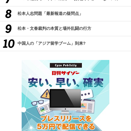
松本人志問題「最新報道の疑問点」
松本・文春裁判の本質と場外乱闘の行方
中国人の「アジア留学ブーム」到来?