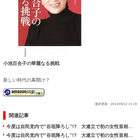
小池百合子の華麗なる挑戦
新しい時代の幕開け？
最終更新：
2013/09/12 21:19
関連記事
今度は自民党内で”谷垣降ろし”!? 大連立で初の女性首相狙い、小池百合子氏擁立の動き
今度は自民党内で”谷垣降ろし”!? 大連立で初の女性首相狙い、小池百合子氏擁立の動き