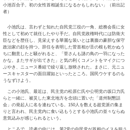
小池百合子。初の女性首相誕生になるかもしれない」（前出記
者）
小池氏は、言わずと知れた自民党三役の一角、総務会長に女
性として初めて就任したやり手だ。自民党政権時代には防衛大
臣などを歴任し、見栄えする華麗な装いとは裏腹の豪胆な保守
政治家の顔を持つ。辞任を表明した菅首相が舌の根も乾かぬう
ちに翻意したと騒がれると、「菅さんも謎の鳥の一羽になった
かな。またサギが出てきた」と気の利くコメントをマイクにつ
ぶやき、ニュース番組で繰り返し放映された。まさに、元ニュ
ースキャスターの面目躍如といったところ。国民ウケするのも
うなずけよう。
この小池氏、最近は、民主党の松原仁氏や公明党の坂口力氏
らと一緒に、被災した東北地方を念頭に置いた「道州制懇話
会」の発起人に名を連ねている。150人を数える超党派の集ま
りと言われ、民主党内に食い込もうとする小池氏の並々ならぬ
意気込みが感じられるという。
ところで、読者の中には、第2党の自民党が首相のイスを狙う