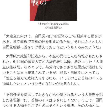
『小池百合子の華麗なる挑戦』
（河出書房新社）
「大連立に向けて、自民党内に”谷垣降ろし”を画策する動きが
ある。連立政権で首相の座を射止めるため、それにふさわしい
自民党総裁に首をすげ替えておこうというもくろみのようだ」
大手紙の政治部記者から、本誌の元にこんな情報がもたらさ
れた。6月2日の菅直人首相の辞任表明以降、急浮上した「大連
立政権構想」をめぐって、与党内でさまざまな思惑が錯綜して
いることは日々報道されているが、野党・自民党にとっても
「連立を組んで政権入りするなら、いっそのこと首相のイスを
頂戴したい」というひそかな狙いがあるらしい。
「不信任案を提出しておきながら否決されるという大失態を犯
した谷垣禎一に、首相のイスはふさわしくない。そこで、国民
ウケする人物をここで担ぎ出そうという魂胆。その人物とは、