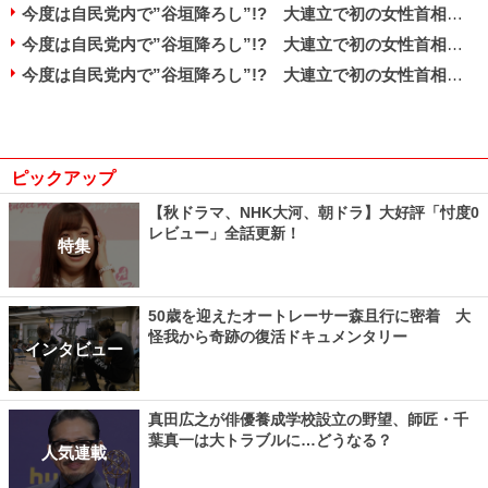
今度は自民党内で”谷垣降ろし”!? 大連立で初の女性首相狙い、小池百合子氏擁立の動き
今度は自民党内で”谷垣降ろし”!? 大連立で初の女性首相狙い、小池百合子氏擁立の動き
今度は自民党内で”谷垣降ろし”!? 大連立で初の女性首相狙い、小池百合子氏擁立の動き
ピックアップ
【秋ドラマ、NHK大河、朝ドラ】大好評「忖度0
レビュー」全話更新！
特集
50歳を迎えたオートレーサー森且行に密着 大
怪我から奇跡の復活ドキュメンタリー
インタビュー
真田広之が俳優養成学校設立の野望、師匠・千
葉真一は大トラブルに…どうなる？
人気連載