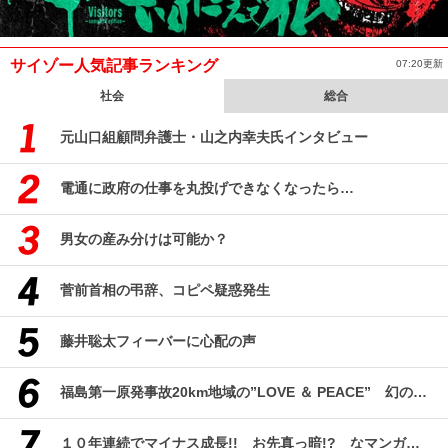
サイゾー人気記事ランキング
07:20更新
社会
総合
元山口組顧問弁護士・山之内幸夫氏インタビュー
電通に政府の仕事を丸投げできなくなったら…
男女の産み分けは可能か？
菅前首相の弔辞、コピペ疑惑発生
藤井聡太フィーバーに心配の声
福島第一原発事故20km地域の”LOVE ＆ PEACE” 幻のコミューン「獏原人村」の現在
１０年連続でマイナス成長!! お先真っ暗!? なマンガ産業研究