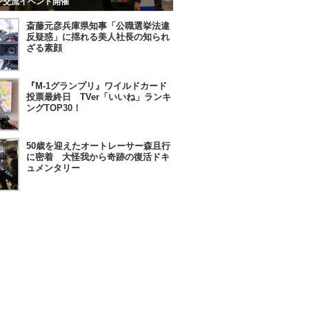
ン交流イベント開催
斎藤元彦兵庫県知事「公職選挙法違
反疑惑」に揺れる美人社長の知られ
ざる素顔
『M-1グランプリ』ワイルドカード
投票最終日 TVer「いいね」ランキ
ングTOP30！
50歳を迎えたオートレーサー森且行
に密着 大怪我から奇跡の復活ドキ
ュメンタリー