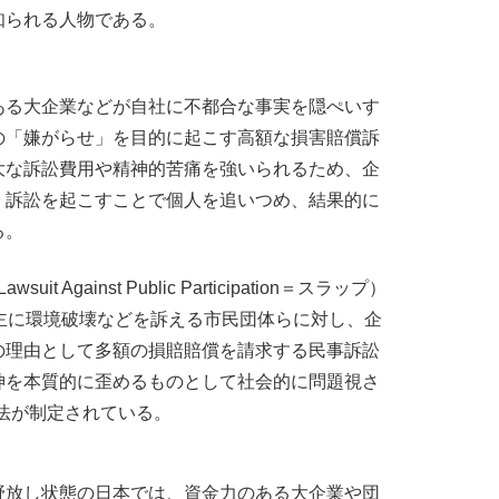
知られる人物である。
る大企業などが自社に不都合な事実を隠ぺいす
の「嫌がらせ」を目的に起こす高額な損害賠償訴
大な訴訟費用や精神的苦痛を強いられるため、企
、訴訟を起こすことで個人を追いつめ、結果的に
る。
uit Against Public Participation＝スラップ）
主に環境破壊などを訴える市民団体らに対し、企
の理由として多額の損賠賠償を請求する民事訴訟
神を本質的に歪めるものとして社会的に問題視さ
P法が制定されている。
放し状態の日本では、資金力のある大企業や団