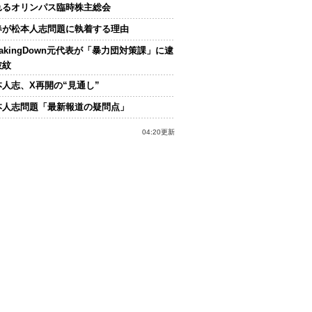
れるオリンパス臨時株主総会
春が松本人志問題に執着する理由
eakingDown元代表が「暴力団対策課」に逮
波紋
本人志、X再開の“見通し”
本人志問題「最新報道の疑問点」
04:20更新