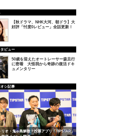
集
【秋ドラマ、NHK大河、朝ドラ】大
好評「忖度0レビュー」全話更新！
ンタビュー
50歳を迎えたオートレーサー森且行
に密着 大怪我から奇跡の復活ドキ
ュメンタリー
チオシ記事
リオ・鬼ヶ島解散？投票アプリ「TIPSTAR」