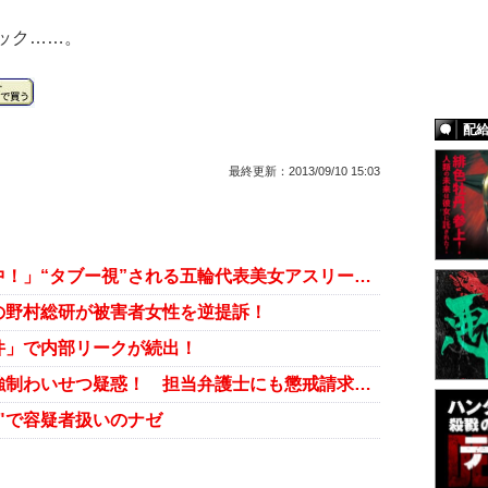
ック……。
配
最終更新：
2013/09/10 15:03
「父親は準強制わいせつ罪で塀の中！」“タブー視”される五輪代表美女アスリートのスキャンダル
の野村総研が被害者女性を逆提訴！
件」で内部リークが続出！
スクープ！ 野村総研の経営陣に強制わいせつ疑惑！ 担当弁護士にも懲戒請求が出されるドタバタ劇
"で容疑者扱いのナゼ