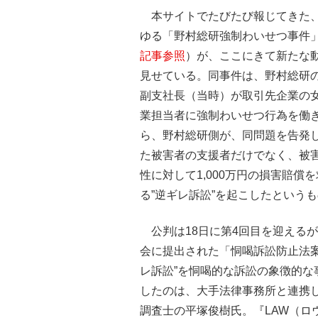
本サイトでたびたび報じてきた
ゆる「野村総研強制わいせつ事件
記事参照
）が、ここにきて新たな
見せている。同事件は、野村総研
副支社長（当時）が取引先企業の
業担当者に強制わいせつ行為を働
ら、野村総研側が、同問題を告発
た被害者の支援者だけでなく、被
性に対して1,000万円の損害賠償
る”逆ギレ訴訟”を起こしたという
公判は18日に第4回目を迎えるが
会に提出された「恫喝訴訟防止法
レ訴訟”を恫喝的な訴訟の象徴的
したのは、大手法律事務所と連携
調査士の平塚俊樹氏。『LAW（ロ