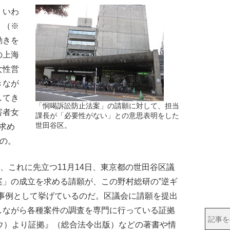
、いわ
」（※
動きを
の上海
女性営
きなが
してき
「恫喝訴訟防止法案」の請願に対して、担当
害者女
課長が「必要性がない」との意思表明をした
世田谷区。
を求め
もの。
、これに先立つ11月14日、東京都の世田谷区議
案」の成立を求める請願が、この野村総研の”逆ギ
な事例として挙げているのだ。区議会に請願を提出
しながら各種案件の調査を専門に行っている証拠
ウ）より証拠』（総合法令出版）などの著書や情