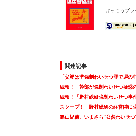
けっこうブラ
関連記事
続報！ 幹部が強制わいせつ疑惑
続報！「野村総研強制わいせつ事
篠山紀信、いまさら"公然わいせつ