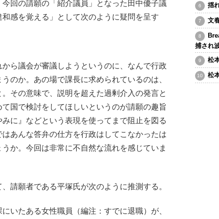
今回の請願の「紹介議員」となった田中優子議
揺
違和感を覚える」として次のように疑問を呈す
文
Br
捕され
松
れから議会が審議しようというのに、なんで行政
松
まうのか。あの場で課長に求められているのは、
と。その意味で、説明を超えた過剰介入の発言と
めて国で検討をしてほしいというのが請願の趣旨
やみに』などという表現を使ってまで阻止を図る
ではあんな答弁の仕方を行政はしてこなかったは
ょうか。今回は非常に不自然な流れを感じていま
、請願者である平塚氏が次のように推測する。
課にいたある女性職員（編注：すでに退職）が、