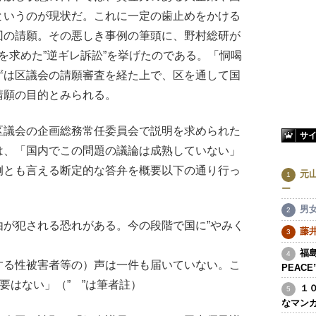
というのが現状だ。これに一定の歯止めをかける
回の請願。その悪しき事例の筆頭に、野村総研が
償を求めた”逆ギレ訴訟”を挙げたのである。「恫喝
ずは区議会の請願審査を経た上で、区を通して国
請願の目的とみられる。
議会の企画総務常任委員会で説明を求められた
サ
は、「国内でこの問題の議論は成熟していない」
例とも言える断定的な答弁を概要以下の通り行っ
元
ー
男
由が犯される恐れがある。今の段階で国に”やみく
藤
福島
する性被害者等の）声は一件も届いていない。こ
PEAC
要はない」（” ”は筆者註）
１
なマン