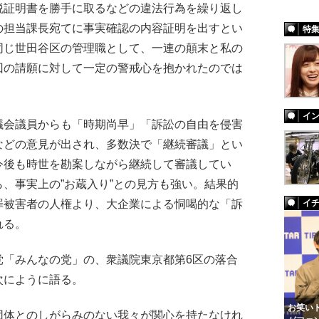
税証明書を勝手に取るなどの違法行為を繰り返し
の担当課長宛てに事実確認の内容証明を出すとい
特
同じ世田谷区の管理職として、一連の顛末と私の
回の請願に対して一定の警戒心を抱かれたのでは
イ
会議員からも「時期尚早」「訴訟の自由を侵害
などの意見が出され、多数決で「継続審議」とい
今後も時世を勘案しながら継続して審議してい
、事実上の”お蔵入り”との見方も強い。結果的
罪被害者の人権より、大企業による恫喝的な「訴
イ
れる。
「みんなの党」の、衆議院東京都第6区の落合
次にように語る。
お笑いト
団体とのしがらみのない我々が関心を持たなけれ