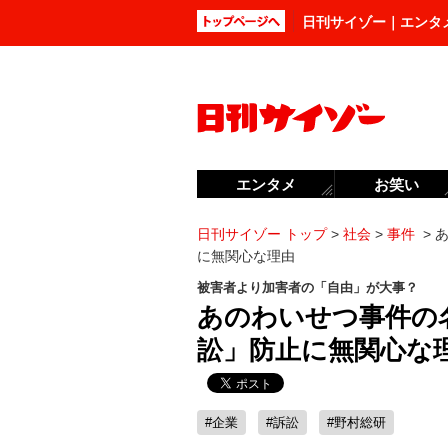
日刊サイゾー｜エンタ
エンタメ
お笑い
日刊サイゾー トップ
>
社会
>
事件
>
に無関心な理由
被害者より加害者の「自由」が大事？
あのわいせつ事件の
訟」防止に無関心な
#企業
#訴訟
#野村総研