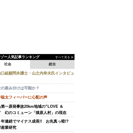
イゾー人気記事ランキング
すべて見る
社会
総合
山口組顧問弁護士・山之内幸夫氏インタビュ
女の産み分けは可能か？
井聡太フィーバーに心配の声
第一原発事故20km地域の”LOVE ＆
E” 幻のコミューン「獏原人村」の現在
０年連続でマイナス成長!! お先真っ暗!?
ガ産業研究