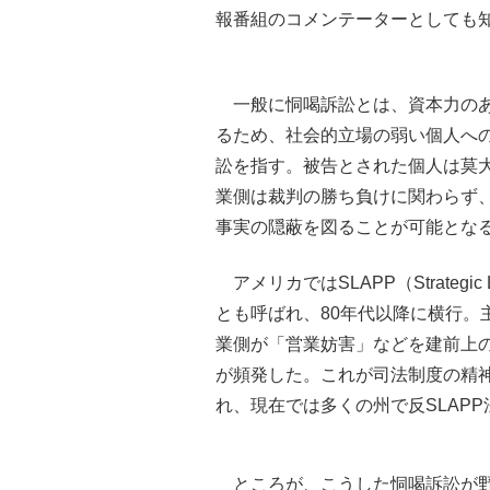
報番組のコメンテーターとしても
一般に恫喝訴訟とは、資本力のあ
るため、社会的立場の弱い個人へ
訟を指す。被告とされた個人は莫
業側は裁判の勝ち負けに関わらず
事実の隠蔽を図ることが可能とな
アメリカではSLAPP（Strategic Laws
とも呼ばれ、80年代以降に横行。
業側が「営業妨害」などを建前上
が頻発した。これが司法制度の精
れ、現在では多くの州で反SLAP
ところが、こうした恫喝訴訟が野