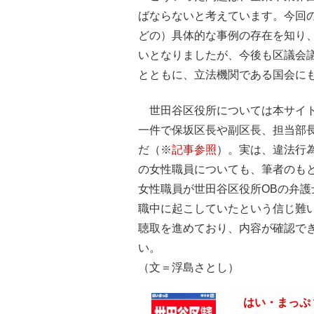
ばならないと考えています。今回
どの）具体的な事例の存在を知り
いとなりましたが、今後も区議会
とともに、立法機関である国会に
世田谷区役所については本サイトで
一件で保坂区長や副区長、担当部
だ（※
記事参照
）。実は、違法行
の女性職員についても、筆者のも
女性職員が世田谷区役所OBの弁
職中に起こしていたという信じ難
聴取を進めており、内容が確認で
い。
（文＝浮島さとし）
はい・まっぷ