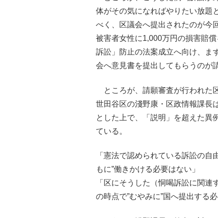
体がその気になればやりたい放題
べく、区議会へ提出されたのが今
被害者女性に1,000万円の損害賠
訴訟」防止の法案成立へ向け、ま
会へ意見書を提出してもらうのが
ところが、請願審査が行われた区
世田谷区の淺野康・区政情報課長
とした上で、「説明」を超えた異
ている。
「憲法で認められている訴訟の自
もに”働きかける必要はない」
「区にそうした（恫喝訴訟に関連
の時点で”むやみに”国へ提出する必