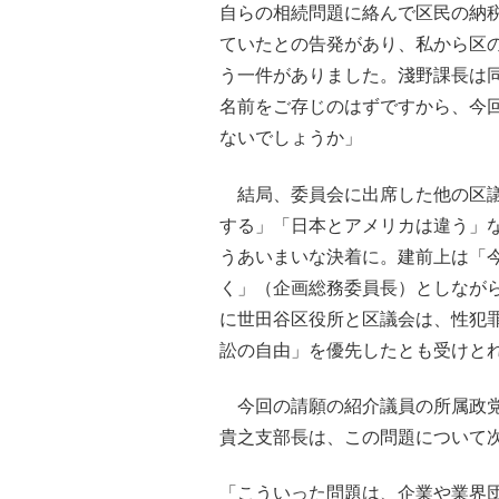
自らの相続問題に絡んで区民の納
ていたとの告発があり、私から区
う一件がありました。淺野課長は
名前をご存じのはずですから、今
ないでしょうか」
結局、委員会に出席した他の区議
する」「日本とアメリカは違う」
うあいまいな決着に。建前上は「
く」（企画総務委員長）としながら
に世田谷区役所と区議会は、性犯
訟の自由」を優先したとも受けと
今回の請願の紹介議員の所属政党
貴之支部長は、この問題について
「こういった問題は、企業や業界