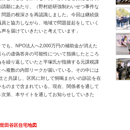
がファ
の請願にあたり、（野村総研強制わいせつ事件な
、問題の根深さを再認識しました。今回は継続扱
議員と協力しながら、地域で問題提起をしていく
も声を届けていきたいと考えています」
も、NPO法人へ2,000万円の補助金が消えた
長らの虚偽答弁の可能性について指摘したところ
為を繰り返していたと平塚氏が指摘する元課税課
とへ複数の内部リークが届いている。その中には
護士と共謀し、区民に対して恫喝まがいの訴訟を在
いものまで含まれている。現在、関係者を通して
き次第、本サイトを通してお知らせしていきた
 世田谷区住宅地図