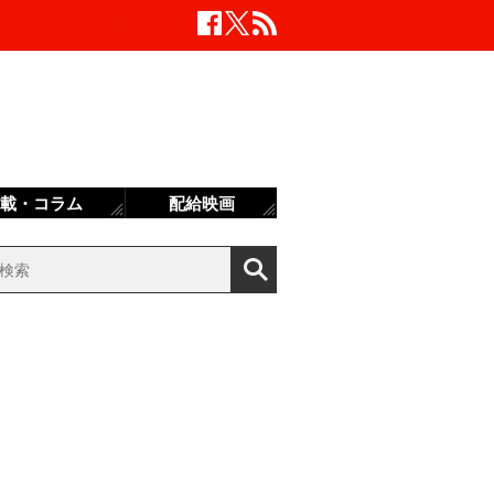
載・コラム
配給映画