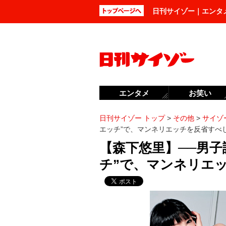
日刊サイゾー｜エンタ
エンタメ
お笑い
日刊サイゾー トップ
>
その他
>
サイゾー
エッチ”で、マンネリエッチを反省すべ
【森下悠里】──男子
チ”で、マンネリエ