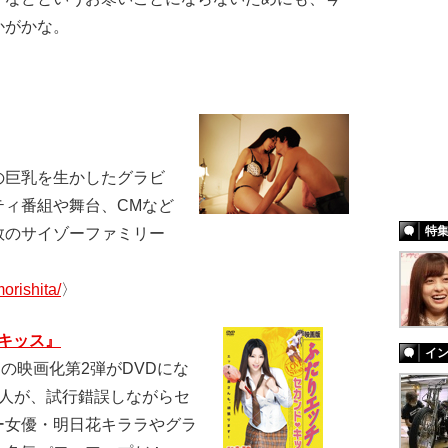
かがかな。
プの巨乳を生かしたグラビ
ティ番組や舞台、CMなど
特
数のサイゾーファミリー
morishita/
〉
・キッス』
イ
の映画化第2弾がDVDにな
2人が、試行錯誤しながらセ
ー女優・明日花キララやグラ