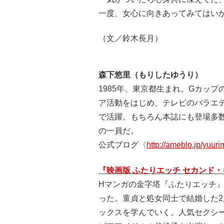
一度、女心に向きあってみてはい
（文／鈴木長月）
森下悠里（もりしたゆうり）
1985年、東京都生まれ。Gカッ
ア活動をはじめ、テレビのバラエ
で活躍。もちろん本誌にも登場多
の一員だ。
公式ブログ〈
http://ameblo.jp/yuuri
『映画版 ふたりエッチ セカンド
Hマンガの金字塔『ふたりエッチ』
った。童貞と処女同士で結婚した
ックスを学んでいく。人気セクシ