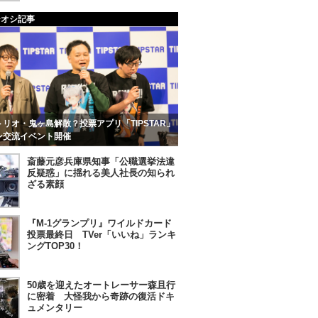
チオシ記事
リオ・鬼ヶ島解散？投票アプリ「TIPSTAR」
ン交流イベント開催
斎藤元彦兵庫県知事「公職選挙法違
反疑惑」に揺れる美人社長の知られ
ざる素顔
『M-1グランプリ』ワイルドカード
投票最終日 TVer「いいね」ランキ
ングTOP30！
50歳を迎えたオートレーサー森且行
に密着 大怪我から奇跡の復活ドキ
ュメンタリー