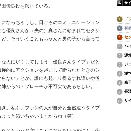
サ
野田優良役を演じている。
『
リになっちゃうし、日ごろのコミュニケーション
有
でも優良さんが（夫の）真さんに頼まれてセクシ
セ
けど、そういうこともちゃんと男の子から言って
ハ
源
な人に尽くしてしまう「優良さんタイプ」だと
ジ
積極的にアクションを起こして断られたときのシ
瀧
ならない」とか。誰にも起こり得るすれ違いや倦
森
性陣からのアプローチが不可欠であるらしい。
長
サ
焼き。私も、ファンの人が自分と全然違うタイプ
ちょっと妬いちゃいますからね（笑）」
などというお寒いことにならないためにも、今