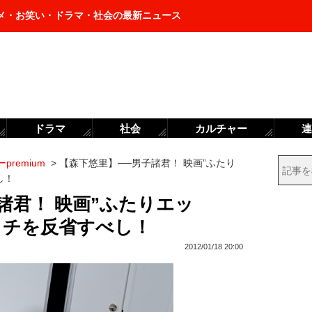
メ・お笑い・ドラマ・社会の最新ニュース
ドラマ
社会
カルチャー
連
premium
>
【森下悠里】──男子諸君！ 映画”ふたり
し！
諸君！ 映画”ふたりエッ
ッチを反省すべし！
2012/01/18 20:00