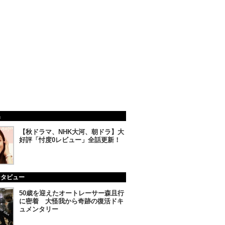
集
【秋ドラマ、NHK大河、朝ドラ】大
好評「忖度0レビュー」全話更新！
ンタビュー
50歳を迎えたオートレーサー森且行
に密着 大怪我から奇跡の復活ドキ
ュメンタリー