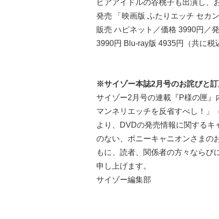
ビアアイドルの谷桃子も出演し、
発売 「映画版 ふたりエッチ セ
販売 ハピネット／価格 3990円／
3990円 Blu-ray版 4935円（共に
※サイゾー本誌2月号のお詫びと訂
サイゾー2月号の連載『P様の匣』
マンネリエッチを反省すべし！」（
より、DVDの発売情報に関するキ
のない、ポニーキャニオンさまの
もに、読者、関係者の方々ならび
申し上げます。
サイゾー編集部