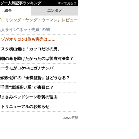
イゾー人気記事ランキング
すべて見る
総合
エンタメ
プロミシング・ヤング・ウーマン』レビュー
名人サイン“ネット売買”の闇
クゾがオリコン1位も実売は……
イスタ横山健は「カッコだけの男」
頼朝の命を助けたかったのは後白河法皇？
ローラモがロケ中にガチナンパ
“極秘出演”の『全裸監督』はどうなる？
下千里“意識高い系”が裏目に？
澤まさみベッドシーン称賛の理由
イトリニューアルのお知らせ
22:20更新