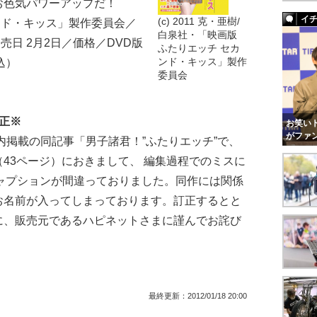
お色気パワーアップだ！
イ
(c) 2011 克・亜樹/
カンド・キッス」製作委員会／
白泉社・「映画版
発売日 2月2日／価格／DVD版
ふたりエッチ セカ
税込）
ンド・キッス」製作
委員会
正※
お笑いト
がファ
内掲載の同記事「男子諸君！”ふたりエッチ”で、
43ページ）におきまして、 編集過程でのミスに
ャプションが間違っておりました。同作には関係
お名前が入ってしまっております。訂正するとと
に、販売元であるハピネットさまに謹んでお詫び
最終更新：
2012/01/18 20:00