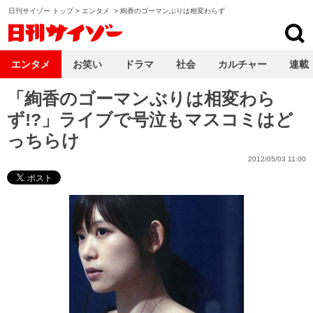
日刊サイゾー トップ
>
エンタメ
>
絢香のゴーマンぶりは相変わらず
日刊サイゾー
エンタメ
お笑い
ドラマ
社会
カルチャー
連載
「絢香のゴーマンぶりは相変わら
ず!?」ライブで号泣もマスコミはど
っちらけ
2012/05/03 11:00