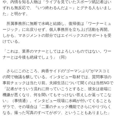
や、内情を知る人物は「ライブを見ていたスポーツ紙記者はい
ずれも無反応で、『いつ終わるんだよ～』とグチる人もいまし
た」と明かす。
所属事務所に無断で水嶋と結婚し、復帰後は「ワーナーミュ
ージック」に出戻りせず、個人事務所を立ち上げ活動を再開。
しかも、マネジメントの部分ではエイベックスのサポートを受
けている。
「これは、業界のマナーとしてはよろしいものではない。ワー
ナーとは今後も絶縁でしょう」（同）
さらにこのところ、絢香サイドの“ゴーマンぶり”がマスコミ
の間で物議を醸している。インタビュー取材では、質問事項の
事前チェックは当たり前。夫婦生活について聞くのは当然NGで
「記者がそういう流れに持っていこうとすると、彼女は途端に
機嫌が悪くなり、何を聞いてもそっけない答えしか返ってこな
い」（事情通）。インタビュー現場に水嶋が付いてくることも
ザラで、その場合は「二重のチェック機能でさらにやりづらく
なる。撮った写真のすべてがボツ、ということもありました」