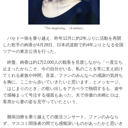
『The beginning』（A stAtion）
バセドー病を乗り越え、昨年12月に約2年ぶりに活動を再開
した歌手の絢香が4月28日、日本武道館で約4年ぶりとなる全国
ツアーの東京公演を行った。
終盤、絢香は約1万2,000人の観客を見渡しながら「一度立ち
止まったからこそ、今の自分がいる。私のことを常に支え続け
てくれる家族や仲間、音楽、ファンのみんなへの感謝の気持ち
を胸に、ここから歩いていきたいと思います」とメッセージ。
「はじまりのとき」の歌い出しをアカペラで熱唱するも、途中
で感極まって号泣する場面もあった。夫で俳優の水嶋ヒロは、
客席から妻の姿を見守っていたという。
難病治療を乗り越えての復活コンサート。ファンのみなら
ず、マスコミ関係者の間でも感慨深いものがあったかと思いき