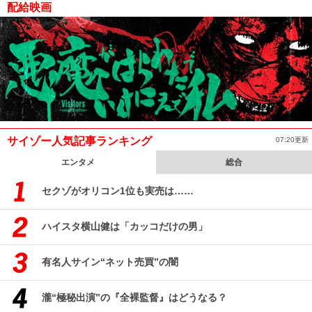
配給映画
サイゾー人気記事ランキング
07:20更新
エンタメ
総合
セクゾがオリコン1位も実売は……
ハイスタ横山健は「カッコだけの男」
有名人サイン“ネット売買”の闇
瀧“極秘出演”の『全裸監督』はどうなる？