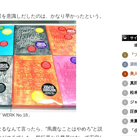
を意識しだしたのは、かなり早かったという。
サ
『
源
美
真
松
ジ
圧
「WERK No.18」
来
るなんて言ったら、“馬鹿なことはやめろ”と説
「