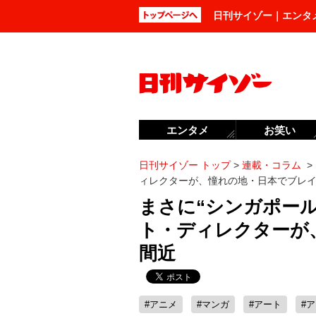
日刊サイゾー｜エンタ
エンタメ
お笑い
日刊サイゾー トップ
>
連載・コラム
>
ィレクターが、憧れの地・日本でブレ
まさに“シンガポー
ト・ディレクターが
間近
#アニメ
#マンガ
#アート
#