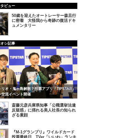
ンタビュー
50歳を迎えたオートレーサー森且行
に密着 大怪我から奇跡の復活ドキ
ュメンタリー
チオシ記事
リオ・鬼ヶ島解散？投票アプリ「TIPSTAR」
ン交流イベント開催
斎藤元彦兵庫県知事「公職選挙法違
反疑惑」に揺れる美人社長の知られ
ざる素顔
『M-1グランプリ』ワイルドカード
投票最終日 TVer「いいね」ランキ