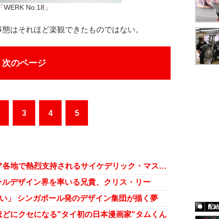
「WERK No.18」
態はそれほど楽観できたものではない。
次のページ
3
4
5
“田名網チルドレン”続々……アジア各地で熱烈支持されるサイケデリック・マスター
ールデザイン界を率いる兄貴、クリス・リー
りたい」 シンガポール発のデザイン集団が描く夢
配
どにクセになる"タイ初の日本漫画家"タムくん