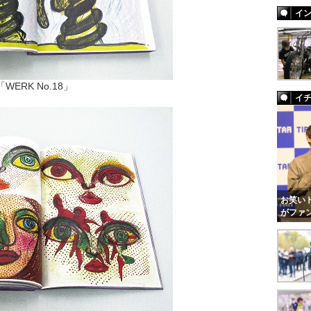
イ
「WERK No.18」
イ
お笑いト
がファ