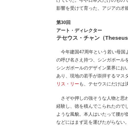
けていた。今や日本人だけのもの
影響を受けて育った、アジアの才
第30回
アート・ディレクター
テセウス・チャン（Theseus 
今年建国47周年という若い母国よ
の呼び名さえ持つ、シンガポール
シンガポールのデザイン業界にお
あり、現地の若手が崇拝するマス
リス・リー
も、テセウスにだけは
さぞや押しの強そうな人物と思わ
経験し、徳を積んでこられたので
ような風貌。本人はいたって腰が
などにはまず足を運びたがらない