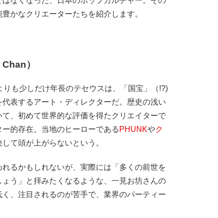
ではなくなった、日本のポップカルチャー。その
能豊かなクリエーターたちを紹介します。
Chan）
りも少しだけ年長のテセウスは、「国宝」（!?)
を代表するアート・ディレクターだ。歴史の浅い
いて、初めて世界的な評価を得たクリエイターで
ター的存在。当地のヒーローである
PHUNK
や
ク
決して頭が上がらないという。
れるかもしれないが、実際には「多くの前世を
しょう」と拝みたくなるような、一見お坊さんの
低く、注目されるのが苦手で、業界のパーティー
。