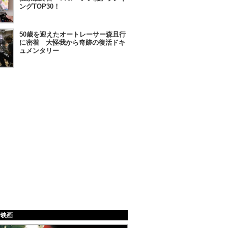
ングTOP30！
50歳を迎えたオートレーサー森且行
に密着 大怪我から奇跡の復活ドキ
ュメンタリー
給映画