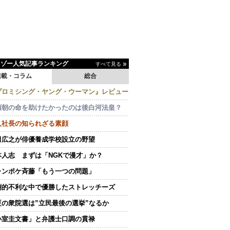
イゾー人気記事ランキング
すべて見る
連載・コラム
総合
プロミシング・ヤング・ウーマン』レビュー
頼朝の命を助けたかったのは後白河法皇？
人社長の知られざる素顔
田広之が俳優養成学校設立の野望
本人志 まずは「NGKで漫才」か？
ャンポケ斉藤「もう一つの問題」
倒的不利な中で優勝したストレッチーズ
夏の衆院選は”立民最後の選挙”なるか
小室圭文書」と弁護士口調の貫禄