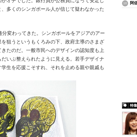
のがオチでした。銀行員か公務員になって安定し
阿
と、多くのシンガポール人が信じて疑わなかった
随分変わってきた。シンガポールをアジアのアー
果を狙うというもくろみの下、政府主導のさまざ
てきたのだ。一般市民へのデザインの認知度も上
もだいぶ整えられたように見える。若手デザイナ
す学生を応援こそすれ、それを止める親や親戚も
特