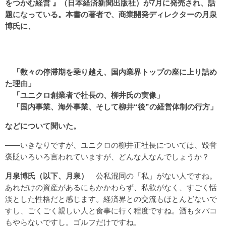
をつかむ経営 』（日本経済新聞出版社）が7月に発売され、話
題になっている。本書の著者で、商業開発ディレクターの月泉
博氏に、
「数々の停滞期を乗り越え、国内業界トップの座に上り詰め
た理由」
「ユニクロ創業者で社長の、柳井氏の実像」
「国内事業、海外事業、そして柳井“後”の経営体制の行方」
などについて聞いた。
――いきなりですが、ユニクロの柳井正社長については、毀誉
褒貶いろいろ言われていますが、どんな人なんでしょうか？
月泉博氏（以下、月泉）
公私混同の「私」がない人ですね。
あれだけの資産があるにもかかわらず、私欲がなく、すごく恬
淡とした性格だと感じます。経済界との交流もほとんどないで
すし、ごくごく親しい人と食事に行く程度ですね。酒もタバコ
もやらないですし。ゴルフだけですね。