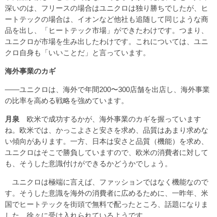
深いのは、フリースの場合はユニクロは独り勝ちでしたが、ヒ
ートテックの場合は、イオンなど他社も追随して同じような商
品を出し、「ヒートテック市場」ができたわけです。つまり、
ユニクロが市場を生み出したわけです。これについては、ユニ
クロ自身も「いいことだ」と言っています。
海外事業のカギ
――ユニクロは、海外で年間200〜300店舗を出店し、海外事業
の比率を高める戦略を強めています。
月泉
欧米で成功するかが、海外事業のカギを握っています
ね。欧米では、かっこよさと安さを求め、品質はあまり求めな
い傾向があります。一方、日本は安さと品質（機能）を求め、
ユニクロはそこで勝負していますので、欧米の消費者に対して
も、そうした意識付けができるかどうかでしょう。
ユニクロは極端に言えば、ファッションではなく機能なので
す。そうした意識を海外の消費者に広めるために、一昨年、米
国でヒートテックを街頭で無料で配ったところ、話題になりま
した。徐々に受け入れられているようです。