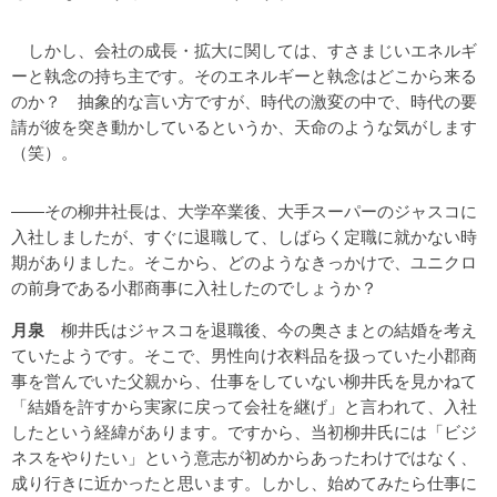
しかし、会社の成長・拡大に関しては、すさまじいエネルギ
ーと執念の持ち主です。そのエネルギーと執念はどこから来る
のか？ 抽象的な言い方ですが、時代の激変の中で、時代の要
請が彼を突き動かしているというか、天命のような気がします
（笑）。
――その柳井社長は、大学卒業後、大手スーパーのジャスコに
入社しましたが、すぐに退職して、しばらく定職に就かない時
期がありました。そこから、どのようなきっかけで、ユニクロ
の前身である小郡商事に入社したのでしょうか？
月泉
柳井氏はジャスコを退職後、今の奥さまとの結婚を考え
ていたようです。そこで、男性向け衣料品を扱っていた小郡商
事を営んでいた父親から、仕事をしていない柳井氏を見かねて
「結婚を許すから実家に戻って会社を継げ」と言われて、入社
したという経緯があります。ですから、当初柳井氏には「ビジ
ネスをやりたい」という意志が初めからあったわけではなく、
成り行きに近かったと思います。しかし、始めてみたら仕事に