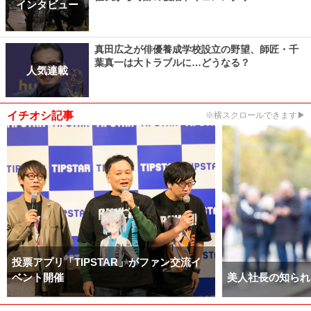
インタビュー
真田広之が俳優養成学校設立の野望、師匠・千
葉真一は大トラブルに…どうなる？
人気連載
イチオシ記事
※横スクロールできます▶
投票アプリ「TIPSTAR」がファン交流イ
ベント開催
美人社長の知られ