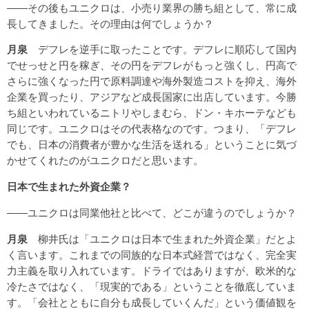
――その後もユニクロは、小売り業界の勝ち組として、常に成
長してきました。その理由は何でしょうか？
月泉
デフレを逆手に取ったことです。デフレに順応して国内
でせっせと円を稼ぎ、その円をデフレがもっと強くし、円高で
さらに強くなった円で原料調達や海外製造コストを抑え、海外
企業を買ったり、アジアなど成長国家に出店しています。今勝
ち組といわれているニトリやしまむら、ドン・キホーテなども
同じです。ユニクロはその代表格なのです。つまり、「デフレ
でも、日本の消費者が豊かな生活を送れる」ということに気づ
かせてくれたのがユニクロだと思います。
日本で生まれた外資企業？
――ユニクロは同業他社と比べて、どこが違うのでしょうか？
月泉
柳井氏は「ユニクロは日本で生まれた外資企業」だとよ
く言います。これまでの同族的な日本式経営ではなく、完全実
力主義を取り入れています。ドライではありますが、欧米的な
冷たさではなく、「現実的である」ということを徹底していま
す。「会社とともに自分も成長していくんだ」という価値観を