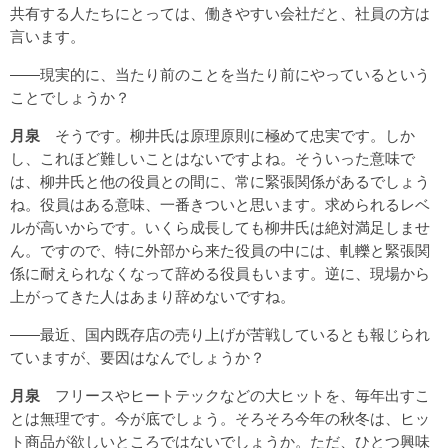
共有する人たちにとっては、働きやすい会社だと、社員の方は
言います。
――現実的に、当たり前のことを当たり前にやっているという
ことでしょうか？
月泉
そうです。柳井氏は原理原則に極めて忠実です。しか
し、これほど難しいことはないですよね。そういった意味で
は、柳井氏と他の役員との間に、常に緊張関係があるでしょう
ね。役員はある意味、一番きついと思います。求められるレベ
ルが高いからです。いくら成長しても柳井氏は絶対満足しませ
ん。ですので、特に外部から来た役員の中には、軋轢と緊張関
係に耐えられなくなって辞める役員もいます。逆に、現場から
上がってきた人はあまり辞めないですね。
――最近、国内既存店の売り上げが苦戦しているとも報じられ
ていますが、要因はなんでしょうか？
月泉
フリースやヒートテックなどの大ヒットを、毎年出すこ
とは無理です。今が底でしょう。そろそろ今年の秋冬は、ヒッ
ト商品が欲しいところではないでしょうか。ただ、ひとつ興味