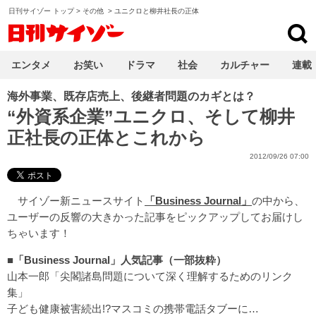
日刊サイゾー トップ
>
その他
>
ユニクロと柳井社長の正体
日刊サイゾー
エンタメ
お笑い
ドラマ
社会
カルチャー
連載
海外事業、既存店売上、後継者問題のカギとは？
“外資系企業”ユニクロ、そして柳井
正社長の正体とこれから
2012/09/26 07:00
サイゾー新ニュースサイト
「Business Journal」
の中から、
ユーザーの反響の大きかった記事をピックアップしてお届けし
ちゃいます！
■「Business Journal」人気記事（一部抜粋）
山本一郎「尖閣諸島問題について深く理解するためのリンク
集」
子ども健康被害続出!?マスコミの携帯電話タブーに…