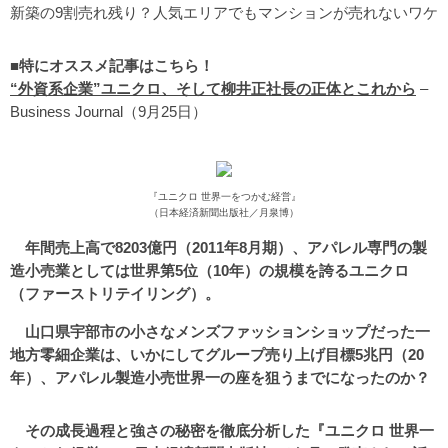
新築の9割売れ残り？人気エリアでもマンションが売れないワケ
■特にオススメ記事はこちら！
“外資系企業”ユニクロ、そして柳井正社長の正体とこれから
–
Business Journal（9月25日）
『ユニクロ 世界一をつかむ経営』
（日本経済新聞出版社／月泉博）
年間売上高で8203億円（2011年8月期）、アパレル専門の製
造小売業としては世界第5位（10年）の規模を誇るユニクロ
（ファーストリテイリング）。
山口県宇部市の小さなメンズファッションショップだった一
地方零細企業は、いかにしてグループ売り上げ目標5兆円（20
年）、アパレル製造小売世界一の座を狙うまでになったのか？
その成長過程と強さの秘密を徹底分析した『ユニクロ 世界一