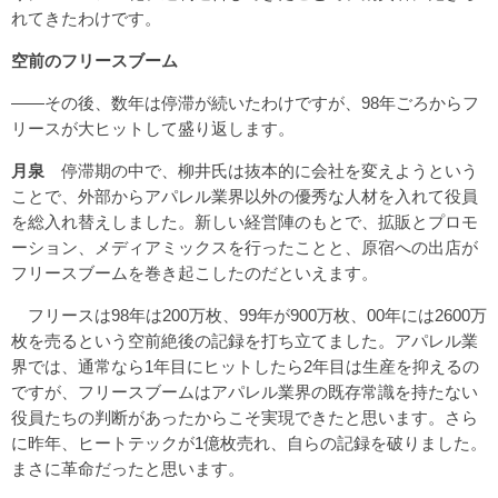
れてきたわけです。
空前のフリースブーム
――その後、数年は停滞が続いたわけですが、98年ごろからフ
リースが大ヒットして盛り返します。
月泉
停滞期の中で、柳井氏は抜本的に会社を変えようという
ことで、外部からアパレル業界以外の優秀な人材を入れて役員
を総入れ替えしました。新しい経営陣のもとで、拡販とプロモ
ーション、メディアミックスを行ったことと、原宿への出店が
フリースブームを巻き起こしたのだといえます。
フリースは98年は200万枚、99年が900万枚、00年には2600万
枚を売るという空前絶後の記録を打ち立てました。アパレル業
界では、通常なら1年目にヒットしたら2年目は生産を抑えるの
ですが、フリースブームはアパレル業界の既存常識を持たない
役員たちの判断があったからこそ実現できたと思います。さら
に昨年、ヒートテックが1億枚売れ、自らの記録を破りました。
まさに革命だったと思います。