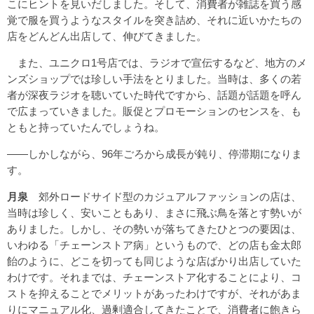
こにヒントを見いだしました。そして、消費者が雑誌を買う感
覚で服を買うようなスタイルを突き詰め、それに近いかたちの
店をどんどん出店して、伸びてきました。
また、ユニクロ1号店では、ラジオで宣伝するなど、地方のメ
ンズショップでは珍しい手法をとりました。当時は、多くの若
者が深夜ラジオを聴いていた時代ですから、話題が話題を呼ん
で広まっていきました。販促とプロモーションのセンスを、も
ともと持っていたんでしょうね。
――しかしながら、96年ごろから成長が鈍り、停滞期になりま
す。
月泉
郊外ロードサイド型のカジュアルファッションの店は、
当時は珍しく、安いこともあり、まさに飛ぶ鳥を落とす勢いが
ありました。しかし、その勢いが落ちてきたひとつの要因は、
いわゆる「チェーンストア病」というもので、どの店も金太郎
飴のように、どこを切っても同じような店ばかり出店していた
わけです。それまでは、チェーンストア化することにより、コ
ストを抑えることでメリットがあったわけですが、それがあま
りにマニュアル化、過剰適合してきたことで、消費者に飽きら