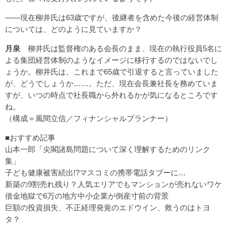
――現在柳井氏は63歳ですが、後継者を含めた今後の経営体制
については、どのように見ていますか？
月泉
柳井氏は監督権のある会長のまま、現在の執行役員5名に
よる集団経営体制のようなイメージに移行するのではないでし
ょうか。柳井氏は、これまで65歳で引退すると言っていました
が、どうでしょうか……。ただ、現在会長兼社長を務めていま
すが、いつの時点で社長職から外れるかが気になるところです
ね。
（構成＝風間立信／フィナンシャルプランナー）
■おすすめ記事
山本一郎「尖閣諸島問題について深く理解するためのリンク
集」
子ども健康被害続出!?マスコミの携帯電話タブーに…
新築の9割売れ残り？人気エリアでもマンションが売れないワケ
借金地獄で6万の地方中小企業が倒産寸前の背景
巨額の投資損失、不正経理発覚のエドウイン、救うのはトヨ
タ？