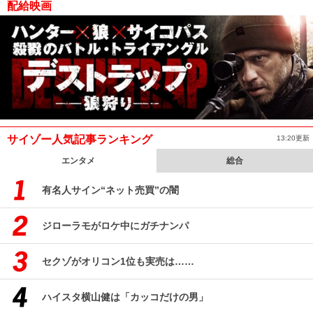
配給映画
サイゾー人気記事ランキング
13:20更新
エンタメ
総合
有名人サイン“ネット売買”の闇
ジローラモがロケ中にガチナンパ
セクゾがオリコン1位も実売は……
ハイスタ横山健は「カッコだけの男」