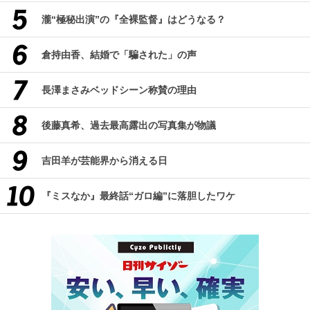
瀧“極秘出演”の『全裸監督』はどうなる？
倉持由香、結婚で「騙された」の声
長澤まさみベッドシーン称賛の理由
後藤真希、過去最高露出の写真集が物議
吉田羊が芸能界から消える日
『ミスなか』最終話“ガロ編”に落胆したワケ