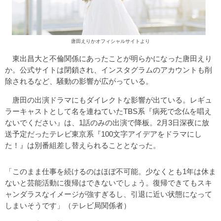
唐田えりかオフィシャルサイトより
東出昌大と不倫関係にあったことが明らかになった唐田えり
か。公式サイトは閉鎖され、インスタグラムのアカウントも削
除されるなど、騒動の影響が広がっている。
唐田の出演ドラマにもダイレクトな影響が出ている。レギュ
ラーキャストとして名を連ねていたTBS系『病死で念仏を唱え
ないでください』は、1話のみの出演で降板。2月3日深夜に放
送予定だったテレビ東京系『100文字アイデアをドラマにし
た！』は別番組差し替えられることとなった。
「このまま仕事を続けるのはほぼ不可能。少なくとも1年は休ま
ないと芸能活動に復帰はできないでしょう。復帰できてもスキ
ャンダラスなイメージが強すぎるし、引退に近い状態になって
しまいそうです」（テレビ局関係者）