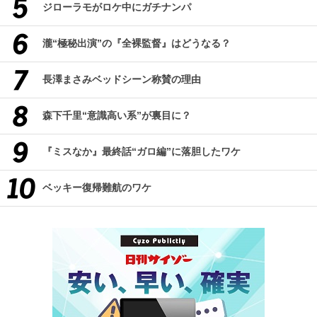
ジローラモがロケ中にガチナンパ
瀧“極秘出演”の『全裸監督』はどうなる？
長澤まさみベッドシーン称賛の理由
森下千里“意識高い系”が裏目に？
『ミスなか』最終話“ガロ編”に落胆したワケ
ベッキー復帰難航のワケ