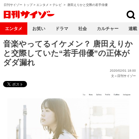
日刊サイゾー トップ
>
エンタメ
>
テレビ
>
唐田えりかと交際の若手俳優
日刊サイゾー
エンタメ
お笑い
ドラマ
社会
カルチャー
連載
音楽やってるイケメン？ 唐田えりか
と交際していた“若手俳優”の正体が
ダダ漏れ
2020/02/01 18:00
文＝
日刊サイゾー