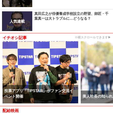
真田広之が俳優養成学校設立の野望、師匠・千
葉真一は大トラブルに…どうなる？
人気連載
イチオシ記事
※横スクロールできます▶
投票アプリ「TIPSTAR」がファン交流イ
ベント開催
美人社長の知られ
配給映画