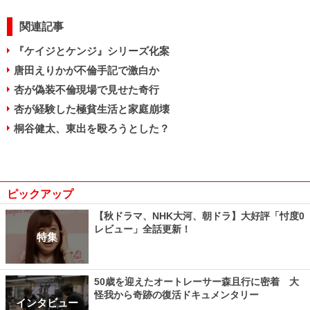
関連記事
『ケイジとケンジ』シリーズ化案
唐田えりかが不倫手記で激白か
杏が偽装不倫現場で見せた奇行
杏が経験した極貧生活と家庭崩壊
桐谷健太、東出を殴ろうとした？
ピックアップ
【秋ドラマ、NHK大河、朝ドラ】大好評「忖度0
レビュー」全話更新！
特集
50歳を迎えたオートレーサー森且行に密着 大
怪我から奇跡の復活ドキュメンタリー
インタビュー