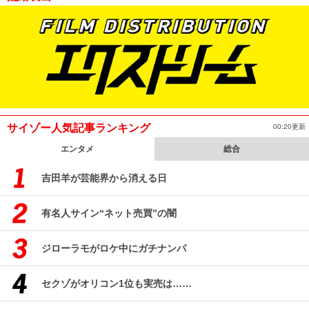
サイゾー人気記事ランキング
00:20更新
エンタメ
総合
吉田羊が芸能界から消える日
有名人サイン“ネット売買”の闇
ジローラモがロケ中にガチナンパ
セクゾがオリコン1位も実売は……