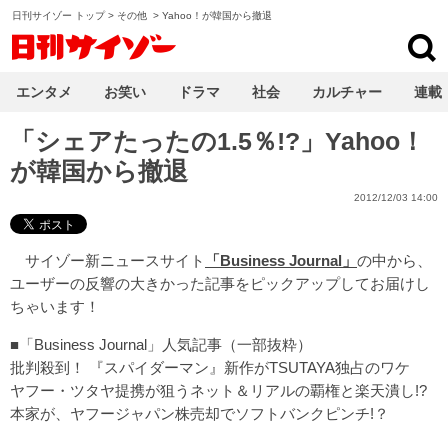
日刊サイゾー トップ
>
その他
>
Yahoo！が韓国から撤退
日刊サイゾー
エンタメ
お笑い
ドラマ
社会
カルチャー
連載
「シェアたったの1.5％!?」Yahoo！
が韓国から撤退
2012/12/03 14:00
サイゾー新ニュースサイト
「Business Journal」
の中から、
ユーザーの反響の大きかった記事をピックアップしてお届けし
ちゃいます！
■「Business Journal」人気記事（一部抜粋）
批判殺到！ 『スパイダーマン』新作がTSUTAYA独占のワケ
ヤフー・ツタヤ提携が狙うネット＆リアルの覇権と楽天潰し!?
本家が、ヤフージャパン株売却でソフトバンクピンチ!？