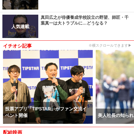
真田広之が俳優養成学校設立の野望、師匠・千
葉真一は大トラブルに…どうなる？
人気連載
イチオシ記事
※横スクロールできます▶
投票アプリ「TIPSTAR」がファン交流イ
ベント開催
美人社長の知られ
配給映画