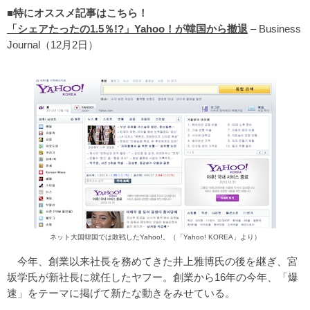
■特にオススメ記事はこちら！
「シェアたったの1.5％!?」Yahoo！が韓国から撤退
– Business
Journal（12月2日）
ネット大国韓国では敗戦したYahoo!。（「Yahoo! KOREA」より）
今年、創業以来社長を務めてきた井上雅博氏の後を継ぎ、宮
坂学氏が新社長に就任したヤフー。創業から16年の今年、「爆
速」をテーマに掲げて新たな動きをみせている。