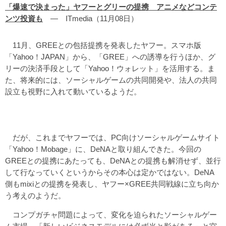
「爆速で決まった」ヤフーとグリーの提携 アニメなどコンテ
ンツ投資も
― ITmedia（11月08日）
11月、GREEとの包括提携を発表したヤフー。スマホ版
「Yahoo！JAPAN」から、「GREE」への誘導を行うほか、グ
リーの決済手段として「Yahoo！ウォレット」を活用する。ま
た、将来的には、ソーシャルゲームの共同開発や、法人の共同
設立も視野に入れて動いているようだ。
だが、これまでヤフーでは、PC向けソーシャルゲームサイト
「Yahoo！Mobage」に、DeNAと取り組んできた。今回の
GREEとの提携にあたっても、DeNAとの提携も解消せず、並行
して行なっていくというからその本心は定かではない。DeNA
側もmixiとの提携を発表し、ヤフー×GREE共同戦線に立ち向か
う考えのようだ。
コンプガチャ問題によって、変化を迫られたソーシャルゲー