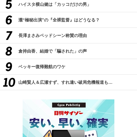
ハイスタ横山健は「カッコだけの男」
瀧“極秘出演”の『全裸監督』はどうなる？
長澤まさみベッドシーン称賛の理由
倉持由香、結婚で「騙された」の声
ベッキー復帰難航のワケ
山崎賢人＆広瀬すず、すれ違い破局危機報道も…