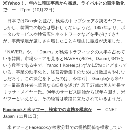
米Yahoo！、年内に韓国事業から撤退、ライバルとの競争激化
で
ー ITpro（10月22日）
日本ではGoogleと並び、検索のトップシェアを誇るヤフー。
しかし、韓国での旗色は思わしくないようだ。1997年より、ポ
ータルサービスや検索広告ネットワークなどを手がけてきた
が、事業環境が厳しさを増したことを理由に撤退が決定した。
「NAVER」や、「Daum」が検索トラフィックの大半を占めて
いる韓国。市場シェアを見るとNAVERが52%、Daumが34%と
いう数字である中で、Yahoo！Koreaはわずか1.5%にとどまって
いる。事業の効率化と、経営資源集中のためには撤退もやむな
しだろう。この決定を下したのは、今年7月、Googleから米ヤ
フー最高責任者へ華麗なる転身を遂げた若干37歳の美人社長マ
リッサ・メイヤー氏。94年のサービス開始から18年を迎え、米
ヤフーといえども、その経営は岐路に立たされているようだ。
Facebookと米ヤフー、検索での連携を模索か
ー CNET
Japan（11月19日）
米ヤフーとFacebookが検索分野での提携関係を模索してい