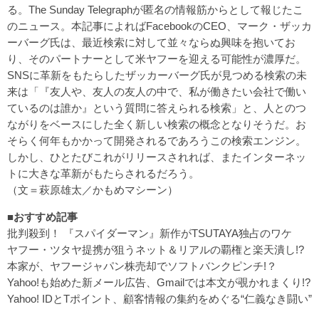
る。The Sunday Telegraphが匿名の情報筋からとして報じたこ
のニュース。本記事によればFacebookのCEO、マーク・ザッカ
ーバーグ氏は、最近検索に対して並々ならぬ興味を抱いてお
り、そのパートナーとして米ヤフーを迎える可能性が濃厚だ。
SNSに革新をもたらしたザッカーバーグ氏が見つめる検索の未
来は「『友人や、友人の友人の中で、私が働きたい会社で働い
ているのは誰か』という質問に答えられる検索」と、人とのつ
ながりをベースにした全く新しい検索の概念となりそうだ。お
そらく何年もかかって開発されるであろうこの検索エンジン。
しかし、ひとたびこれがリリースされれば、またインターネッ
トに大きな革新がもたらされるだろう。
（文＝萩原雄太／かもめマシーン）
■おすすめ記事
批判殺到！ 『スパイダーマン』新作がTSUTAYA独占のワケ
ヤフー・ツタヤ提携が狙うネット＆リアルの覇権と楽天潰し!?
本家が、ヤフージャパン株売却でソフトバンクピンチ!？
Yahoo!も始めた新メール広告、Gmailでは本文が覗かれまくり!?
Yahoo! IDとTポイント、顧客情報の集約をめぐる“仁義なき闘い”