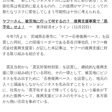
ム市場。「新しいビジネスモデルには必ず光と影がある」と宮
坂社長は肯定的に捉えるものの、この提携がヤフーにとっての
新たなリスクに変化してしまう可能性は十分に考えられる。
ヤフーさん、被災地に行って何するの？ 復興支援事業で「黒
字化」せよ！
ー 東洋経済オンライン（11月22日）
今年7月より、宮城県石巻市に「ヤフー石巻復興ベース」を設
置した同社。この現場リーダーである長谷川琢也氏（ヤフー株
式会社復興支援室）が記した本記事は、ヤフーの復興支援に対
する取り組みを紹介する。
震災当初から「震災対策特別室」を設置し、継続的な復興支
援に取り組み続けている同社。その一環として、被災地にビジ
ネスを生み出すために「石巻復興ベース」を設置した。地元の
人々と議論をしながらビジネスを生み出すことをミッション
に、社長から「黒字化するまで帰ってくるな」という厳命が下
された復興ベース。復興支援ビジネスのモデルとして、各方面
から熱い注目を集めている。