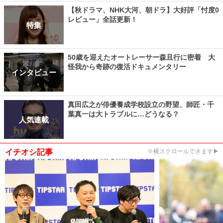
【秋ドラマ、NHK大河、朝ドラ】大好評「忖度0
レビュー」全話更新！
特集
50歳を迎えたオートレーサー森且行に密着 大
怪我から奇跡の復活ドキュメンタリー
インタビュー
真田広之が俳優養成学校設立の野望、師匠・千
葉真一は大トラブルに…どうなる？
人気連載
イチオシ記事
※横スクロールできます▶