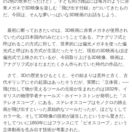
の2色の世界だったけど）。子ども向け雑誌には毎月のように赤
青メガネで3D映像を楽しむ「飛び出す付録」がついてきたもの
だ。今回は、そんな夢いっぱいな3D映画のお話をしよう。
最初に断っておきたいのは、3D映画に赤青メガネが使用され
ていたのは日本国内のみだということである。アナグリフ式と
呼ばれるこの方式に対して、世界的には偏光メガネを使った偏
光式と呼ばれる方式が主流だったそうだ。現在の3D映画もほぼ
偏光式で上映されているが、今回取り上げる3D映像、映画は、
アナグリフ式がまだまだたくさん作られていた時代の作品だ。
さて、3Dの歴史をひもとくと、その始まりは意外と古く、古
代ギリシアにその起源はあったそうだが、実際に「立体視」──
飛び出して物が見えるツールの元祖が生まれたのは1832年。イ
ギリスの物理学者チャールズ・ホイートストンが発明した「ス
テレオスコープ」にある。ステレオスコープはモノクロの静止
画が飛び出すといった原始的なツールだったが、ほどなくして
カラー化、そして3D映像の技術が誕生したというから驚きだ。
そしてついに1850年にはフランスにて「ビオスコープ」という
立体動画を生み出す技術が考案された。