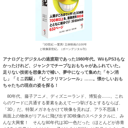
『3D世紀 ―驚異! 立体映画の100年
と映像新世紀』（ボーンデジタル刊）
アナログとデジタルの過渡期であった1980年代。WiiもPS3もな
かったけれど、ジャンクでチープなおもちゃがあふれていた。
足りない技術を想像力で補い、夢中になって集めた「キン消
し」「ミニ四駆」「ビックリマンシール」……。懐かしいおも
ちゃたちの現在の姿を探る！
80年代、藤子アニメ、ディズニーランド、博覧会……。これ
らのワードに共通する要素をあえて一つ挙げるとするならば、
「3D」だ。特製メガネをかけて映像を見れば、アラ不思議！
画面上の物体がリアルに飛び出す3D映像のスペクタクルに、み
んな大興奮！ そんな80年代は3D一色だった（ほとんどが赤青