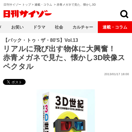
日刊サイゾー トップ
>
連載・コラム
>
赤青メガネで見た、懐かし3D
日刊サイゾー
メ
お笑い
ドラマ
社会
カルチャー
連載・コラム
【バック・トゥ・ザ・80'S】Vol.13
リアルに飛び出す物体に大興奮！
赤青メガネで見た、懐かし3D映像ス
ペクタル
2013/01/17 18:00