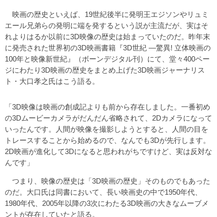
映画の歴史といえば、19世紀後半に発明王エジソンやリュミ
エール兄弟らの発明に端を発するという説が主流だが、実はそ
れよりはるか以前に3D映像の歴史は始まっていたのだ。昨年末
に発売された世界初の3D映画書籍『3D世紀 ―驚異! 立体映画の
100年と映像新世紀』（ボーンデジタル刊）にて、堂々400ペー
ジにわたり3D映画の歴史をまとめ上げた3D映画ジャーナリス
ト・大口孝之氏はこう語る。
「3D映像は映画の創成記よりも前から存在しました。一番初め
の3Dムービーカメラがだんだん省略されて、2Dカメラになって
いったんです。人間が映像を撮影しようとすると、人間の目を
トレースすることから始めるので、なんでも3Dが先行します。
2D映画が進化して3Dになると思われがちですけど、実は反対な
んです」
つまり、映像の歴史は「3D映画の歴史」そのものでもあった
のだ。大口氏は同書において、長い映画史の中で1950年代、
1980年代、2005年以降の3次にわたる3D映画の大きなムーブメ
ントが存在していたと語る。