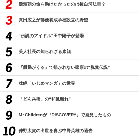
源頼朝の命を助けたかったのは後白河法皇？
真田広之が俳優養成学校設立の野望
“伝説のアイドル”田中陽子が登場
美人社長の知られざる素顔
『麒麟がくる』で描かれない家康の“脱糞伝説”
壮絶「いじめマンガ」の世界
「どん兵衛」の“和風離れ”
Mr.Childrenが『DISCOVERY』で発見したもの
仲野太賀の出世を喜ぶ中野英雄の過去