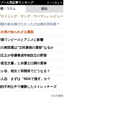
イゾー人気記事ランキング
すべて見る
連載・コラム
総合
プロミシング・ヤング・ウーマン』レビュー
頼朝の命を助けたかったのは後白河法皇？
人社長の知られざる素顔
が屋ワンピースとアニメに影響
夏の衆院選は”立民最後の選挙”なるか
田広之が俳優養成学校設立の野望
小室圭文書」と弁護士口調の貫禄
佐ヶ谷、相次ぐ再開発でどうなる？
本人志 まずは「NGKで漫才」か？
倒的不利な中で優勝したストレッチーズ
02:20更新