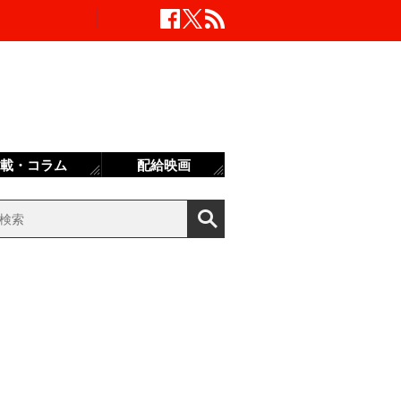
載・コラム
配給映画