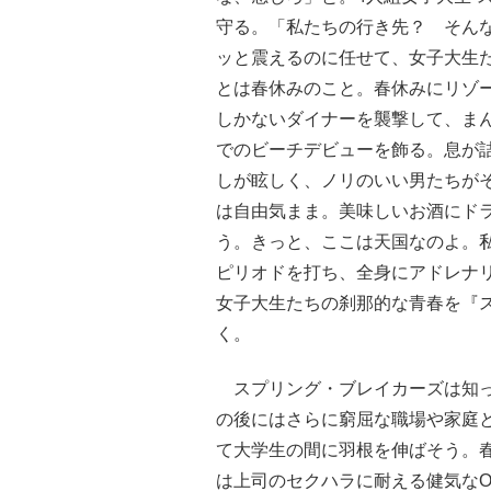
守る。「私たちの行き先？ そん
ッと震えるのに任せて、女子大生
とは春休みのこと。春休みにリゾ
しかないダイナーを襲撃して、ま
でのビーチデビューを飾る。息が
しが眩しく、ノリのいい男たちが
は自由気まま。美味しいお酒にド
う。きっと、ここは天国なのよ。
ピリオドを打ち、全身にアドレナ
女子大生たちの刹那的な青春を『
く。
スプリング・ブレイカーズは知っ
の後にはさらに窮屈な職場や家庭
て大学生の間に羽根を伸ばそう。
は上司のセクハラに耐える健気な