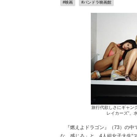
#映画
#パンドラ映画館
旅行代欲しさにギャン
レイカーズ”。
『燃えよドラゴン』（73）の中
な、感じろ」と。4人組女子大生“