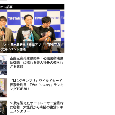
チオシ記事
リオ・鬼ヶ島解散？投票アプリ「TIPSTAR」
ン交流イベント開催
斎藤元彦兵庫県知事「公職選挙法違
反疑惑」に揺れる美人社長の知られ
ざる素顔
『M-1グランプリ』ワイルドカード
投票最終日 TVer「いいね」ランキ
ングTOP30！
50歳を迎えたオートレーサー森且行
に密着 大怪我から奇跡の復活ドキ
ュメンタリー