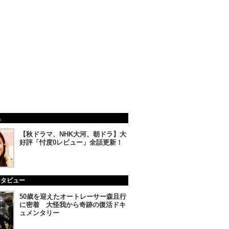
集
【秋ドラマ、NHK大河、朝ドラ】大
好評「忖度0レビュー」全話更新！
ンタビュー
50歳を迎えたオートレーサー森且行
に密着 大怪我から奇跡の復活ドキ
ュメンタリー