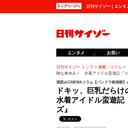
日刊サイゾー｜エンタ
エンタメ
お笑い
日刊サイゾー トップ
>
連載・コラム
>
険な春休み！ 水着アイドル蛮遊記『
深読みCINEMAコラム【パンドラ映画館】vol
ドキッ、巨乳だらけ
水着アイドル蛮遊記
ズ』