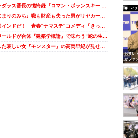
幸せになるのが怖かった。スキャンダラス番長の懺悔録『ロマン・ポランスキー 初めての告白』
イ
原恵一監督の実写デビュー作『はじまりのみち』職も財産も失った男がリヤカーで運んだものは？
今、情熱大陸より熱いのは映画大国インドだ！ 青春“ナマステ”コメディ『きっと、うまくいく』
「劇的ビフォーアフター」と岩井ワールドが合体『建築学概論』で味わう“蛇の生殺し”感覚！
美しさを求めるあまり“怪物”と化した哀しい女『モンスター』の高岡早紀が見せた女の情念！
お笑いト
がファ