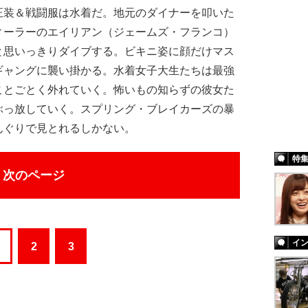
正装＆戦闘服は水着だ。地元のダイナーを叩いた
ィーラーのエイリアン（ジェームズ・フランコ）
と思いっきりダイブする。ビキニ姿に顔だけマス
ギャングに襲い掛かる。水着女子大生たちは最強
ことごとく外れていく。怖いもの知らずの彼女た
ぶっ放していく。スプリング・ブレイカーズの暴
んぐりで見とれるしかない。
特
次のページ
イ
2
3