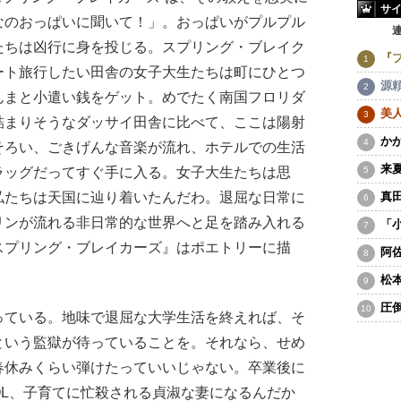
サ
なのおっぱいに聞いて！」。おっぱいがプルプル
たちは凶行に身を投じる。スプリング・ブレイク
『
ート旅行したい田舎の女子大生たちは町にひとつ
源
んまと小遣い銭をゲット。めでたく南国フロリダ
美
詰まりそうなダッサイ田舎に比べて、ここは陽射
か
そろい、ごきげんな音楽が流れ、ホテルでの生活
来
ラッグだってすぐ手に入る。女子大生たちは思
私たちは天国に辿り着いたんだわ。退屈な日常に
真
リンが流れる非日常的な世界へと足を踏み入れる
「
スプリング・ブレイカーズ』はポエトリーに描
阿
松
圧
ている。地味で退屈な大学生活を終えれば、そ
という監獄が待っていることを。それなら、せめ
春休みくらい弾けたっていいじゃない。卒業後に
OL、子育てに忙殺される貞淑な妻になるんだか