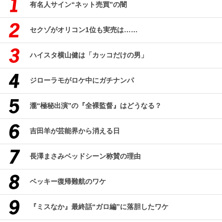
有名人サイン“ネット売買”の闇
セクゾがオリコン1位も実売は……
ハイスタ横山健は「カッコだけの男」
ジローラモがロケ中にガチナンパ
瀧“極秘出演”の『全裸監督』はどうなる？
吉田羊が芸能界から消える日
長澤まさみベッドシーン称賛の理由
ベッキー復帰難航のワケ
『ミスなか』最終話“ガロ編”に落胆したワケ