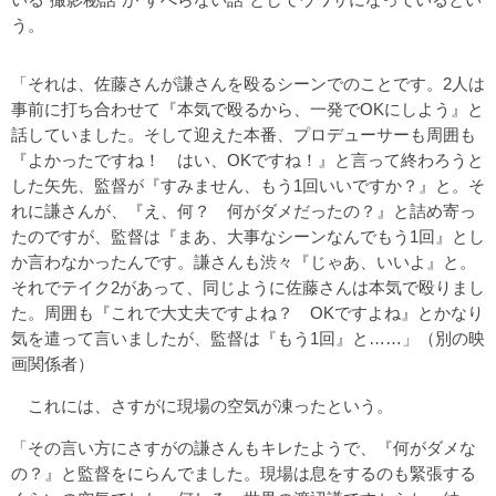
う。
「それは、佐藤さんが謙さんを殴るシーンでのことです。2人は
事前に打ち合わせて『本気で殴るから、一発でOKにしよう』と
話していました。そして迎えた本番、プロデューサーも周囲も
『よかったですね！ はい、OKですね！』と言って終わろうと
した矢先、監督が『すみません、もう1回いいですか？』と。そ
れに謙さんが、『え、何？ 何がダメだったの？』と詰め寄っ
たのですが、監督は『まあ、大事なシーンなんでもう1回』とし
か言わなかったんです。謙さんも渋々『じゃあ、いいよ』と。
それでテイク2があって、同じように佐藤さんは本気で殴りまし
た。周囲も『これで大丈夫ですよね？ OKですよね』とかなり
気を遣って言いましたが、監督は『もう1回』と……」（別の映
画関係者）
これには、さすがに現場の空気が凍ったという。
「その言い方にさすがの謙さんもキレたようで、『何がダメな
の？』と監督をにらんでました。現場は息をするのも緊張する