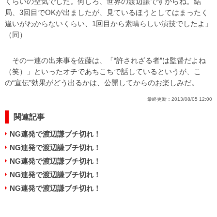
くらいの空気でした。何しろ、世界の渡辺謙ですからね。結
局、3回目でOKが出ましたが、見ているほうとしてはまったく
違いがわからないくらい、1回目から素晴らしい演技でしたよ」
（同）
その一連の出来事を佐藤は、「“許されざる者”は監督だよね
（笑）」といったオチであちこちで話しているというが、こ
の“宣伝”効果がどう出るかは、公開してからのお楽しみだ。
最終更新：
2013/08/05 12:00
関連記事
NG連発で渡辺謙ブチ切れ！
NG連発で渡辺謙ブチ切れ！
NG連発で渡辺謙ブチ切れ！
NG連発で渡辺謙ブチ切れ！
NG連発で渡辺謙ブチ切れ！