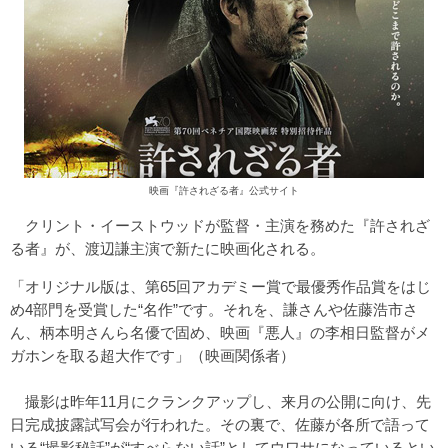
映画『許されざる者』公式サイト
クリント・イーストウッドが監督・主演を務めた『許されざ
る者』が、渡辺謙主演で新たに映画化される。
「オリジナル版は、第65回アカデミー賞で最優秀作品賞をはじ
め4部門を受賞した“名作”です。それを、謙さんや佐藤浩市さ
ん、柄本明さんら名優で固め、映画『悪人』の李相日監督がメ
ガホンを取る超大作です」（映画関係者）
撮影は昨年11月にクランクアップし、来月の公開に向け、先
日完成披露試写会が行われた。その裏で、佐藤が各所で語って
いる“撮影秘話”が“すべらない話”としてウワサになっているとい