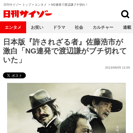
日刊サイゾー トップ
>
エンタメ
>
NG連発で渡辺謙ブチ切れ！
日刊サイゾー
エンタメ
お笑い
ドラマ
社会
カルチャー
連載
日本版『許されざる者』佐藤浩市が
激白「NG連発で渡辺謙がブチ切れて
いた」
2013/08/05 12:00