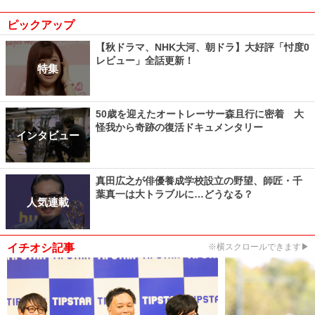
ピックアップ
【秋ドラマ、NHK大河、朝ドラ】大好評「忖度0
レビュー」全話更新！
特集
50歳を迎えたオートレーサー森且行に密着 大
怪我から奇跡の復活ドキュメンタリー
インタビュー
真田広之が俳優養成学校設立の野望、師匠・千
葉真一は大トラブルに…どうなる？
人気連載
イチオシ記事
※横スクロールできます▶