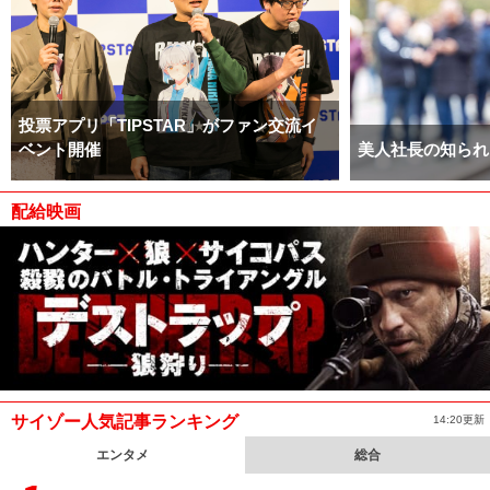
投票アプリ「TIPSTAR」がファン交流イ
ベント開催
美人社長の知られ
配給映画
サイゾー人気記事ランキング
14:20更新
エンタメ
総合