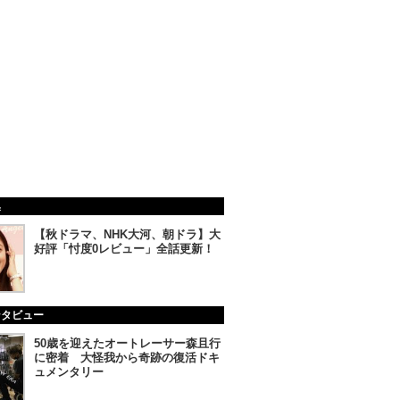
集
【秋ドラマ、NHK大河、朝ドラ】大
好評「忖度0レビュー」全話更新！
ンタビュー
50歳を迎えたオートレーサー森且行
に密着 大怪我から奇跡の復活ドキ
ュメンタリー