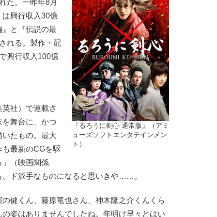
れた。一昨年8月
は興行収入30億
編』と『伝説の最
開される。製作・配
で興行収入100億
英社）で連載さ
末を舞台に、かつ
『るろうに剣心 通常版』（アミ
描いたもの。最大
ューズソフトエンタテインメン
ト）
も最新のCGを駆
る」（映画関係
も、ド派手なものになると思いきや……。
演の健くん、藤原竜也さん、神木隆之介くんくら
んの姿はありませんでしたね。年明け早々とはい