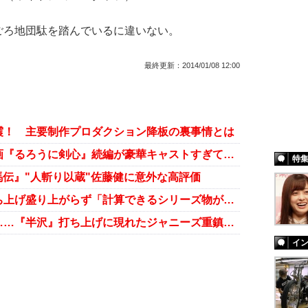
ろ地団駄を踏んでいるに違いない。
最終更新：
2014/01/08 12:00
震！ 主要制作プロダクション降板の裏事情とは
神木隆之介、伊勢谷友介も……映画『るろうに剣心』続編が豪華キャストすぎて撮影スケジュール大混乱!?
特
馬伝』"人斬り以蔵"佐藤健に意外な高評価
フジテレビドラマ『バチスタ』打ち上げ盛り上がらず「計算できるシリーズ物がまた消える……」
キムタク『安堂ロイド』がヤバい……『半沢』打ち上げに現れたジャニーズ重鎮もピリピリムード
イ