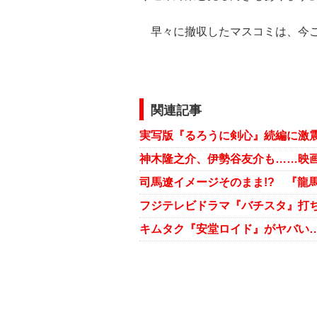
早々に撤収したマスコミは、今ご
関連記事
実写版『るろうに剣心』続編に激
司馬遼イメージそのまま!? 『龍