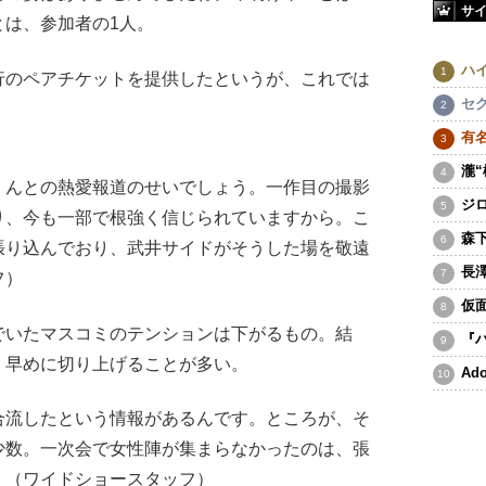
サ
とは、参加者の1人。
ハ
のペアチケットを提供したというが、これでは
セ
有
瀧
くんとの熱愛報道のせいでしょう。一作目の撮影
ジ
り、今も一部で根強く信じられていますから。こ
森
張り込んでおり、武井サイドがそうした場を敬遠
長
フ）
仮
いたマスコミのテンションは下がるもの。結
『
、早めに切り上げることが多い。
A
合流したという情報があるんです。ところが、そ
少数。一次会で女性陣が集まらなかったのは、張
」（ワイドショースタッフ）