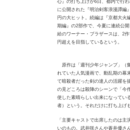
心』の打ち上げが6日、都内で行わ
に公開された『明治剣客浪漫譚編』
円の大ヒット。続編は『京都大火
期編』の2部作で、今夏に連続公
給のワーナー・ブラザースは、2作
円超えを目指しているという。
原作は「週刊少年ジャンプ」（集
れていた人気漫画で、動乱期の幕
て暗殺者だった剣の達人の活躍を
の見どころは殺陣のシーンで「今作
使した素晴らしい出来になってい
者）という。それだけに打ち上げ
「主要キャストで出席したのは主
いのもの。武井咲さんや蒼井優さ