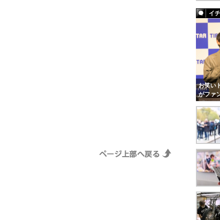
イ
お笑いト
がファ