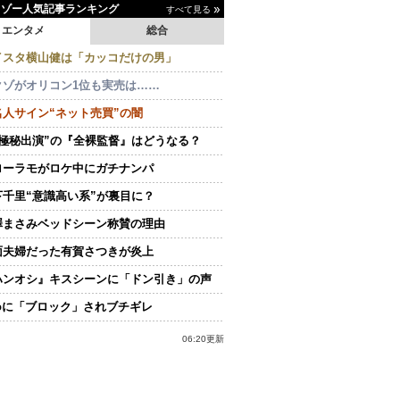
イゾー人気記事ランキング
すべて見る
エンタメ
総合
イスタ横山健は「カッコだけの男」
クゾがオリコン1位も実売は……
名人サイン“ネット売買”の闇
“極秘出演”の『全裸監督』はどうなる？
ローラモがロケ中にガチナンパ
下千里“意識高い系”が裏目に？
澤まさみベッドシーン称賛の理由
面夫婦だった有賀さつきが炎上
ハンオシ』キスシーンに「ドン引き」の声
doに「ブロック」されブチギレ
06:20更新