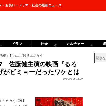
メ・お笑い・ドラマ・社会の最新ニュース
ドラマ
社会
カルチャー
連
ろ剣』打ち上げ盛り上がらず
? 佐藤健主演の映画『るろ
げがビミョーだったワケとは
2014/01/08 12:00
画『るろうに剣