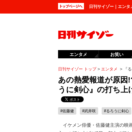
日刊サイゾー｜エンタ
エンタメ
お笑い
日刊サイゾー トップ
>
エンタメ
>
『る
あの熱愛報道が原因!
うに剣心』の打ち上
#佐藤健
#武井咲
#るろうに剣心
イケメン俳優・佐藤健主演の映