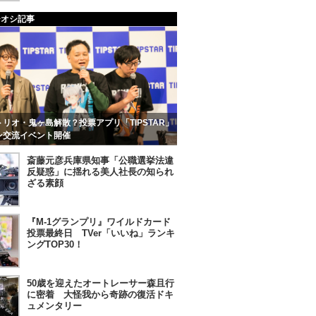
チオシ記事
リオ・鬼ヶ島解散？投票アプリ「TIPSTAR」
ン交流イベント開催
斎藤元彦兵庫県知事「公職選挙法違
反疑惑」に揺れる美人社長の知られ
ざる素顔
『M-1グランプリ』ワイルドカード
投票最終日 TVer「いいね」ランキ
ングTOP30！
50歳を迎えたオートレーサー森且行
に密着 大怪我から奇跡の復活ドキ
ュメンタリー