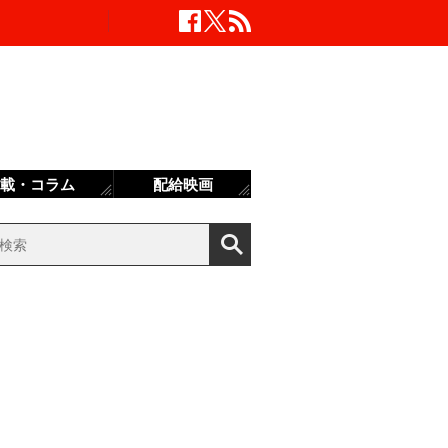
載・コラム
配給映画