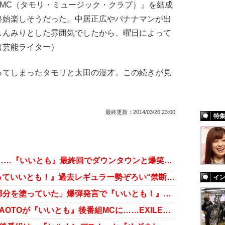
MC（タモリ・ミュージック・クラブ）』を結成
終始楽しそうだった。中居正広やバナナマンが出
しんみりとした雰囲気でしたから、曜日によって
（芸能ライター）
てしまったタモリと太田の漫才。この続きが見
最終更新：
2014/03/26 23:00
特
“アディダス土下座事件”から20年……『いいとも』最終回でダウンタウンと爆笑問題がついに共演！
野々村真がダンス練習中!? 『笑っていいとも！』過去レギュラー勢ぞろい“禁断の共演”の現実味
イ
タモリ最大タブー「後頭部の薄毛部分を塗っていた」爆弾発言で『いいとも！』スタジオ騒然！
KEIJIが刑事役に、TAKAHIRO・NAOTOが『いいとも』後番組MCに……EXILEの拡大路線と本業の“ジリ貧度”