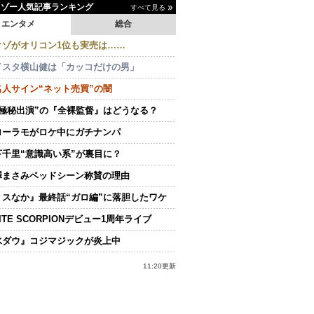
イゾー人気記事ランキング
すべて見る
エンタメ
総合
クゾがオリコン1位も実売は……
イスタ横山健は「カッコだけの男」
名人サイン“ネット売買”の闇
“極秘出演”の『全裸監督』はどうなる？
ローラモがロケ中にガチナンパ
下千里“意識高い系”が裏目に？
澤まさみベッドシーン称賛の理由
ミスなか』最終話“ガロ編”に落胆したワケ
ITE SCORPIONデビュー1周年ライブ
水ダウ』コジマジックが炎上中
11:20更新