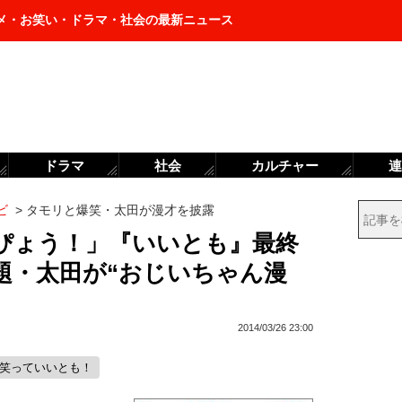
メ・お笑い・ドラマ・社会の最新ニュース
ドラマ
社会
カルチャー
連
ビ
>
タモリと爆笑・太田が漫才を披露
ぴょう！」『いいとも』最終
題・太田が“おじいちゃん漫
2014/03/26 23:00
#笑っていいとも！