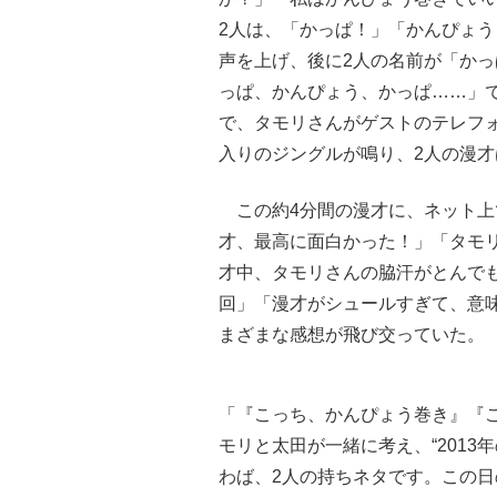
2人は、「かっぱ！」「かんぴょ
声を上げ、後に2人の名前が「か
っぱ、かんぴょう、かっぱ……」
で、タモリさんがゲストのテレフ
入りのジングルが鳴り、2人の漫
この約4分間の漫才に、ネット上
才、最高に面白かった！」「タモ
才中、タモリさんの脇汗がとんで
回」「漫才がシュールすぎて、意
まざまな感想が飛び交っていた。
「『こっち、かんぴょう巻き』『
モリと太田が一緒に考え、“2013
わば、2人の持ちネタです。この