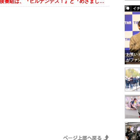
坂上忍MCの『笑っていいとも！』後番組は、『ヒルナンデス！』と『めざましテレビ』が合体!?
イ
お笑いト
がファ