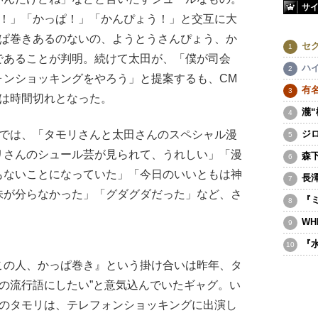
サ
う！」「かっぱ！」「かんぴょう！」と交互に大
っぱ巻きあるのないの、ようとうさんぴょう、か
セ
であることが判明。続けて太田が、「僕が司会
ハ
ォンショッキングをやろう」と提案するも、CM
有
才は時間切れとなった。
瀧
では、「タモリさんと太田さんのスペシャル漫
ジ
リさんのシュール芸が見られて、うれしい」「漫
森
もないことになっていた」「今日のいいともは神
長
味が分らなかった」「グダグダだった」など、さ
『
WH
『
この人、かっぱ巻き』という掛け合いは昨年、タ
年の流行語にしたい”と意気込んでいたギャグ。い
日のタモリは、テレフォンショッキングに出演し