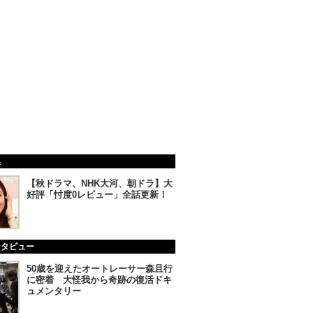
集
【秋ドラマ、NHK大河、朝ドラ】大
好評「忖度0レビュー」全話更新！
ンタビュー
50歳を迎えたオートレーサー森且行
に密着 大怪我から奇跡の復活ドキ
ュメンタリー