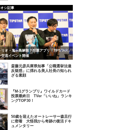
チオシ記事
リオ・鬼ヶ島解散？投票アプリ「TIPSTAR」
ン交流イベント開催
斎藤元彦兵庫県知事「公職選挙法違
反疑惑」に揺れる美人社長の知られ
ざる素顔
『M-1グランプリ』ワイルドカード
投票最終日 TVer「いいね」ランキ
ングTOP30！
50歳を迎えたオートレーサー森且行
に密着 大怪我から奇跡の復活ドキ
ュメンタリー