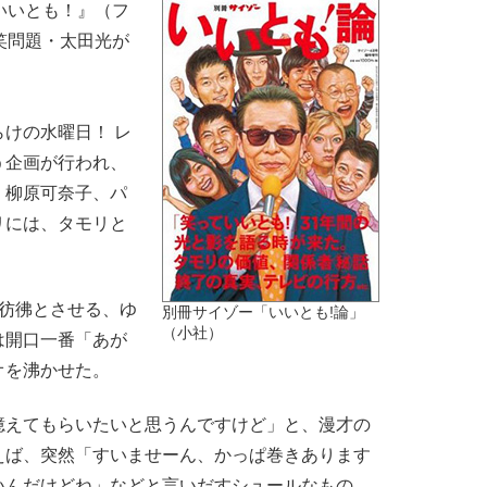
いいとも！』（フ
笑問題・太田光が
。
けの水曜日！ レ
う企画が行われ、
、柳原可奈子、パ
リには、タモリと
。
彷彿とさせる、ゆ
別冊サイゾー「いいとも!論」
（小社）
は開口一番「あが
オを沸かせた。
えてもらいたいと思うんですけど」と、漫才の
えば、突然「すいませーん、かっぱ巻きあります
いんだけどね」などと言いだすシュールなもの。