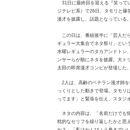
31日に最終回を迎える『笑って
ジテレビ系）で26日、タモリと爆
漫才を披露し、話題となっている
この日は、番組後半に「芸人だら
ギュラー大集合でネタ祭り」とい
水曜レギュラーのタカアンドトシ
ンサーらが順にネタを披露。大ト
太田の即席漫才コンビが登場した
2人は、高齢のベテラン漫才師を
っくりとした動きで登場。タモリ
ってます」と緊張を伝え、スタジ
ネタの内容は、「名前だけでも憶
枕的なセリフを繰り返したかと思
か？」「私はかんぴょう巻きでい