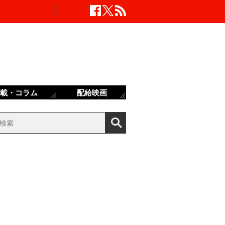
載・コラム
配給映画