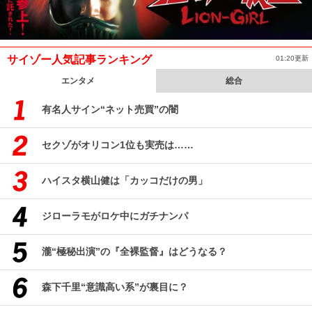
サイゾー人気記事ランキング
01:20更新
エンタメ
総合
有名人サイン“ネット売買”の闇
セクゾがオリコン1位も実売は……
ハイスタ横山健は「カッコだけの男」
ジローラモがロケ中にガチナンパ
瀧“極秘出演”の『全裸監督』はどうなる？
森下千里“意識高い系”が裏目に？