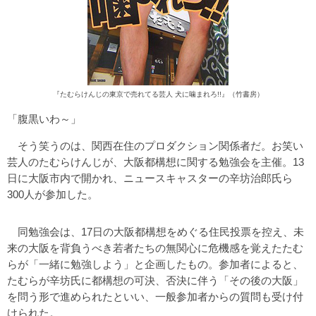
『たむらけんじの東京で売れてる芸人 犬に噛まれろ!!』（竹書房）
「腹黒いわ～」
そう笑うのは、関西在住のプロダクション関係者だ。お笑い
芸人のたむらけんじが、大阪都構想に関する勉強会を主催。13
日に大阪市内で開かれ、ニュースキャスターの辛坊治郎氏ら
300人が参加した。
同勉強会は、17日の大阪都構想をめぐる住民投票を控え、未
来の大阪を背負うべき若者たちの無関心に危機感を覚えたたむ
らが「一緒に勉強しよう」と企画したもの。参加者によると、
たむらが辛坊氏に都構想の可決、否決に伴う「その後の大阪」
を問う形で進められたといい、一般参加者からの質問も受け付
けられた。