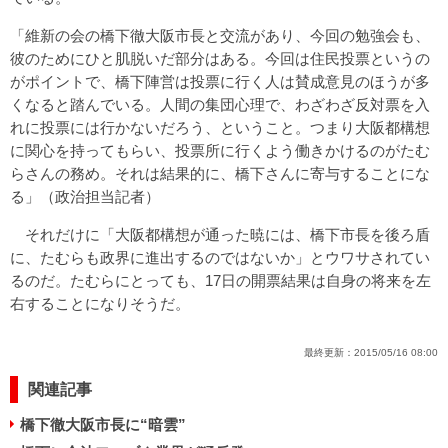
「維新の会の橋下徹大阪市長と交流があり、今回の勉強会も、
彼のためにひと肌脱いだ部分はある。今回は住民投票というの
がポイントで、橋下陣営は投票に行く人は賛成意見のほうが多
くなると踏んでいる。人間の集団心理で、わざわざ反対票を入
れに投票には行かないだろう、ということ。つまり大阪都構想
に関心を持ってもらい、投票所に行くよう働きかけるのがたむ
らさんの務め。それは結果的に、橋下さんに寄与することにな
る」（政治担当記者）
それだけに「大阪都構想が通った暁には、橋下市長を後ろ盾
に、たむらも政界に進出するのではないか」とウワサされてい
るのだ。たむらにとっても、17日の開票結果は自身の将来を左
右することになりそうだ。
最終更新：
2015/05/16 08:00
関連記事
橋下徹大阪市長に“暗雲”