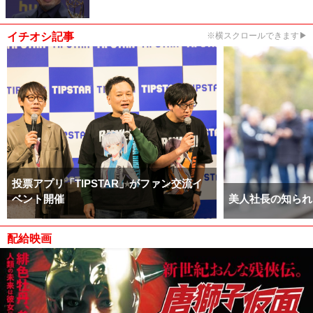
イチオシ記事
※横スクロールできます▶
投票アプリ「TIPSTAR」がファン交流イ
ベント開催
美人社長の知られ
配給映画