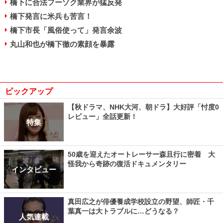
橋下に合法フーゾク業界が猛反発
橋下発言に米兵も苦言！
橋下市長「風俗使って」発言余波
丸山和也が橋下徹の素顔を暴露
ピックアップ
【秋ドラマ、NHK大河、朝ドラ】大好評「忖度0
レビュー」全話更新！
特集
50歳を迎えたオートレーサー森且行に密着 大
怪我から奇跡の復活ドキュメンタリー
インタビュー
真田広之が俳優養成学校設立の野望、師匠・千
葉真一は大トラブルに…どうなる？
人気連載