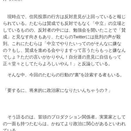
現時点で、住民投票の行方は反対意見が上回っていると報じ
られている。たむらは賛成でも反対でもなく「中立」の立場と
しているものの、反対者の中には、勉強会を開いたことで「賛
成」と見なす向きもあり、たむらのTwitterには批判の声が殺
到。これにたむらは「中立でやりたいってのがそんなに嫌な
の？もし、賛成を進める会やりますって言うたらもっと嫌なん
でしょ？ただの言いがかりやん！自分達の意見に自信もって
正々堂々としてたらよろしいやん！」と反論している。
そんな中、今回のたむらの行動の“裏”を詮索する者もいる。
「要するに、将来的に政治家になりたいんちゃうの？」
そう語るのは、冒頭のプロダクション関係者。実業家として
の一面も持つたむらは、かねてより政治に関心があるといわれ
ている。