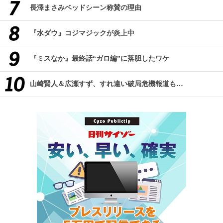
長澤まさみベッドシーン称賛の理由
『水ダウ』コジマジックが炎上中
『ミスなか』最終話“ガロ編”に落胆したワケ
山崎賢人＆広瀬すず、すれ違い破局危機報道も…