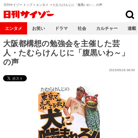
日刊サイゾー トップ
>
エンタメ
>
たむらけんじに「腹黒いわ～」の声
日刊サイゾー
エンタメ
お笑い
ドラマ
社会
カルチャー
連載
大阪都構想の勉強会を主催した芸
人・たむらけんじに「腹黒いわ～」
の声
2015/05/16 08:00