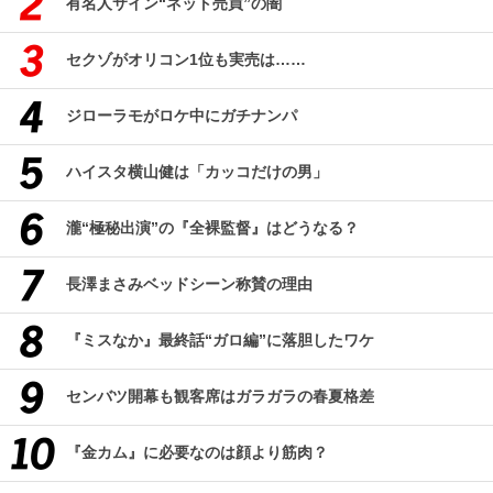
有名人サイン“ネット売買”の闇
セクゾがオリコン1位も実売は……
ジローラモがロケ中にガチナンパ
ハイスタ横山健は「カッコだけの男」
瀧“極秘出演”の『全裸監督』はどうなる？
長澤まさみベッドシーン称賛の理由
『ミスなか』最終話“ガロ編”に落胆したワケ
センバツ開幕も観客席はガラガラの春夏格差
『金カム』に必要なのは顔より筋肉？