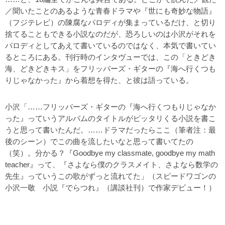
／聞いたことのあるような青春ドラマや『世にも奇妙な物語』
（フジテレビ）の陳腐なパロディが集まっているだけ、と切り
捨てることもできる小説なのだが、恐ろしいのは小沢がそれを
パロディとしてあえて書いているのではなく、本気で書いてい
るところにある。刊行時のインタヴューでは、この「ときどき
海、どきどきキス」をフリッパーズ・ギターの『海へ行くつも
りじゃなかった』から着想を得た、と彼は語っている。
小沢「……フリッパーズ・ギターの『海へ行くつもりじゃなか
った』っていうアルバムのタイトルがピッタリくる小説を書こ
うと思って書いたんだ。……ドラマだったらここ（筆者注：最
後のシーン）でこの曲を流したいなと思って書いてたの
（笑）。分かる？『Goodbye my classmate, goodbye my math
teacher』って、『さよなら僕のクラスメイト、さよなら数学の
先生』っていうこの歌がずっと流れてた」（スピードワゴンの
小沢一敬 小説『でらつれ』（講談社刊）で作家デビュー！）