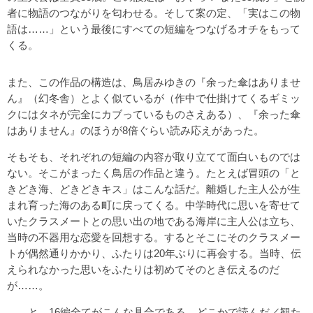
者に物語のつながりを匂わせる。そして案の定、「実はこの物
語は……」という最後にすべての短編をつなげるオチをもって
くる。
また、この作品の構造は、鳥居みゆきの『余った傘はありませ
ん』（幻冬舎）とよく似ているが（作中で仕掛けてくるギミッ
クにはタネが完全にカブっているものさえある）、『余った傘
はありません』のほうが8倍ぐらい読み応えがあった。
そもそも、それぞれの短編の内容が取り立てて面白いものでは
ない。そこがまったく鳥居の作品と違う。たとえば冒頭の「と
きどき海、どきどきキス」はこんな話だ。離婚した主人公が生
まれ育った海のある町に戻ってくる。中学時代に思いを寄せて
いたクラスメートとの思い出の地である海岸に主人公は立ち、
当時の不器用な恋愛を回想する。するとそこにそのクラスメー
トが偶然通りかかり、ふたりは20年ぶりに再会する。当時、伝
えられなかった思いをふたりは初めてそのとき伝えるのだ
が……。
……と、16編全てがこんな具合である。どこかで読んだ／観た