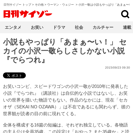
日刊サイゾー トップ
>
その他
>
ウーマン・ウェジー
>
小沢一敬は小説もやっぱり「あまぁ〜い
日刊サイゾー
エンタメ
お笑い
ドラマ
社会
カルチャー
連載
小説もやっぱり「あまぁ〜い！」 セ
カイの小沢一敬らしさしかない小説
『でらつれ』
2015/09/23 09:30
お笑いコンビ、スピードワゴンの小沢一敬が2010年に発表した
小説『でらつれ』（講談社）は自伝的な小説ではないし、お笑
いの世界を描いた物語でもない。作品のなかには、現在「セカ
オザ（SEKAI NO OZAWA）」は不在であるにも関わらず、彼の
世界観が読者の目の前に現れてくる。
全体を構成する16篇の短編は、それぞれ独立している。各物語
の主人公は全員35歳。この設定は「おやっ？ また35歳か」と読