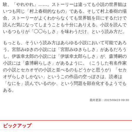
験、「やれやれ」……。ストーリーは違っても小説の世界観は
いつも同じ「村上春樹的なもの」である。そして村上春樹の場
合、ストーリーがよくわからなくても世界観を目にするだけで
読んだ気になってしまうことも十分にありえる。小説を読んで
いるつもりが「◯◯らしさ」を味わうだけ、という読み方だ。
もっとも、そういう読み方はあらゆる小説において可能であろ
う。宮部みゆきの小説には「宮部みゆきらしさ」があるだろう
し、伊坂幸太郎の小説には「伊坂幸太郎らしさ」が、森博嗣の
小説には「森博嗣らしさ」があるように。（こうした有名作家
の小説とセカオザの小説と並べるのもどうかと思うが）「セカ
オザらしさしかない」というこの作品の空っぽさは、読者は
「なにを」読んでいるのか、という問題を顕在化するようでも
ある。
最終更新：
2015/09/23 09:30
ピックアップ