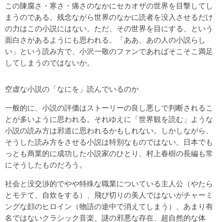
この陳腐さ・寒さ・痛さのなかにセカオザの世界を目撃してし
まうのである。残念ながら世界のなかに読者を没入させるだけ
の力はこの小説にはない。ただ、その世界を目にする、という
面白さがあるようにも思われる。「ああ、あの人の小説らし
い」という読み方で、小沢一敬のファンであればそこそこ満足
してしまうのではないか。
空虚な小説の「なにを」読んでいるのか
一般的に、小説の評価はストーリーの良し悪しで判断されるこ
とが多いように思われる。それゆえに「世界観を読む」ような
小説の読み方は邪道に思われるかもしれない。しかしながら、
そうした読み方をさせる小説は特別なものではない。日本でも
っとも商業的に成功した小説家のひとり、村上春樹の長編も常
にそうしたものだろう。
社会と没交渉的でやや特殊な職業についている主人公（やたら
とモテて、自炊をする）、飛び切りの美人ではないがチャーミ
ングな顔のヒロイン（物語の途中で消えてしまう）、あまり有
名ではないクラシック音楽、謎の邪悪な存在、超自然的な体