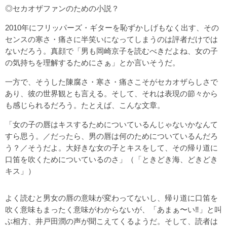
◎セカオザファンのための小説？
2010年にフリッパーズ・ギターを恥ずかしげもなく出す、その
センスの寒さ・痛さに半笑いになってしまうのは評者だけでは
ないだろう。真顔で「男も岡崎京子を読むべきだよね、女の子
の気持ちを理解するためにさぁ」とか言いそうだ。
一方で、そうした陳腐さ・寒さ・痛さこそがセカオザらしさで
あり、彼の世界観とも言える。そして、それは表現の節々から
も感じられるだろう。たとえば、こんな文章。
「女の子の唇はキスするためについているんじゃないかなんて
すら思う。／だったら、男の唇は何のためについているんだろ
う？／そうだよ。大好きな女の子とキスをして、その帰り道に
口笛を吹くためについているのさ」（「ときどき海、どきどき
キス」）
よく読むと男女の唇の意味が変わってないし、帰り道に口笛を
吹く意味もまったく意味がわからないが、「あまぁ〜い‼」と叫
ぶ相方、井戸田潤の声が聞こえてくるようだ。そして、読者は