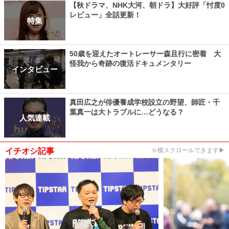
【秋ドラマ、NHK大河、朝ドラ】大好評「忖度0
レビュー」全話更新！
特集
50歳を迎えたオートレーサー森且行に密着 大
怪我から奇跡の復活ドキュメンタリー
インタビュー
真田広之が俳優養成学校設立の野望、師匠・千
葉真一は大トラブルに…どうなる？
人気連載
イチオシ記事
※横スクロールできます▶