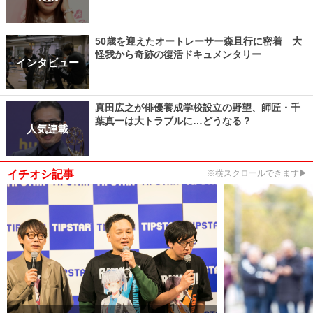
50歳を迎えたオートレーサー森且行に密着 大
怪我から奇跡の復活ドキュメンタリー
インタビュー
真田広之が俳優養成学校設立の野望、師匠・千
葉真一は大トラブルに…どうなる？
人気連載
イチオシ記事
※横スクロールできます▶