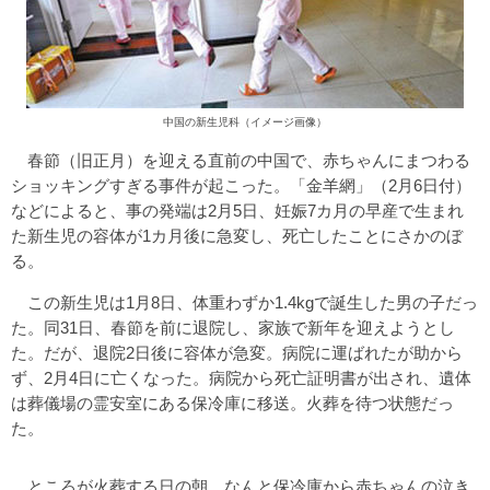
中国の新生児科（イメージ画像）
春節（旧正月）を迎える直前の中国で、赤ちゃんにまつわる
ショッキングすぎる事件が起こった。「金羊網」（2月6日付）
などによると、事の発端は2月5日、妊娠7カ月の早産で生まれ
た新生児の容体が1カ月後に急変し、死亡したことにさかのぼ
る。
この新生児は1月8日、体重わずか1.4kgで誕生した男の子だっ
た。同31日、春節を前に退院し、家族で新年を迎えようとし
た。だが、退院2日後に容体が急変。病院に運ばれたが助から
ず、2月4日に亡くなった。病院から死亡証明書が出され、遺体
は葬儀場の霊安室にある保冷庫に移送。火葬を待つ状態だっ
た。
ところが火葬する日の朝、なんと保冷庫から赤ちゃんの泣き