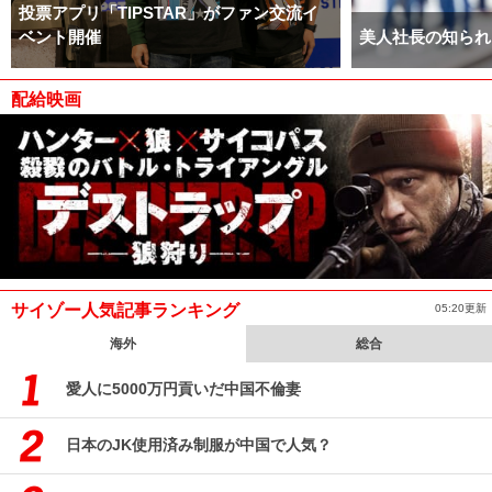
投票アプリ「TIPSTAR」がファン交流イ
ベント開催
美人社長の知られ
配給映画
サイゾー人気記事ランキング
05:20更新
海外
総合
愛人に5000万円貢いだ中国不倫妻
日本のJK使用済み制服が中国で人気？