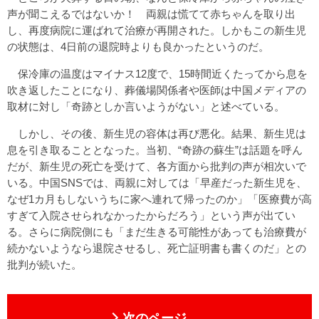
声が聞こえるではないか！ 両親は慌てて赤ちゃんを取り出
し、再度病院に運ばれて治療が再開された。しかもこの新生児
の状態は、4日前の退院時よりも良かったというのだ。
保冷庫の温度はマイナス12度で、15時間近くたってから息を
吹き返したことになり、葬儀場関係者や医師は中国メディアの
取材に対し「奇跡としか言いようがない」と述べている。
しかし、その後、新生児の容体は再び悪化。結果、新生児は
息を引き取ることとなった。当初、“奇跡の蘇生”は話題を呼ん
だが、新生児の死亡を受けて、各方面から批判の声が相次いで
いる。中国SNSでは、両親に対しては「早産だった新生児を、
なぜ1カ月もしないうちに家へ連れて帰ったのか」「医療費が高
すぎて入院させられなかったからだろう」という声が出てい
る。さらに病院側にも「まだ生きる可能性があっても治療費が
続かないようなら退院させるし、死亡証明書も書くのだ」との
批判が続いた。
次のページ