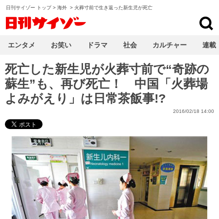
日刊サイゾー トップ
>
海外
>
火葬寸前で生き返った新生児が死亡
日刊サイゾー
エンタメ
お笑い
ドラマ
社会
カルチャー
連載
死亡した新生児が火葬寸前で“奇跡の
蘇生”も、再び死亡！ 中国「火葬場
よみがえり」は日常茶飯事!?
2016/02/18 14:00