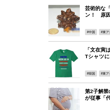
芸術的な
ン！ 原
中国
東ア
「文在寅は
Tシャツ
韓国
東ア
第2子解禁
が従事「