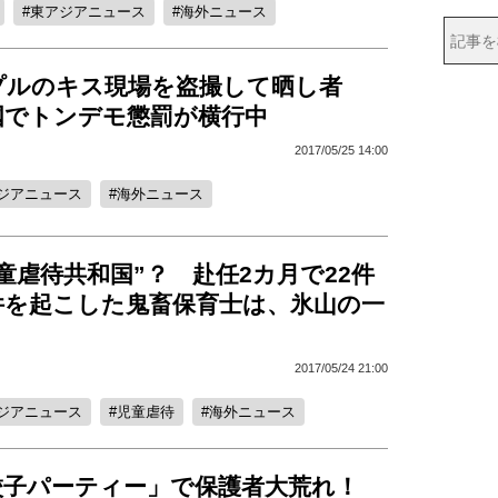
東アジアニュース
海外ニュース
プルのキス現場を盗撮して晒し者
国でトンデモ懲罰が横行中
2017/05/25 14:00
ジアニュース
海外ニュース
童虐待共和国”？ 赴任2カ月で22件
件を起こした鬼畜保育士は、氷山の一
2017/05/24 21:00
ジアニュース
児童虐待
海外ニュース
餃子パーティー」で保護者大荒れ！