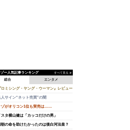
イゾー人気記事ランキング
すべて見る
総合
エンタメ
プロミシング・ヤング・ウーマン』レビュー
名人サイン“ネット売買”の闇
クゾがオリコン1位も実売は……
イスタ横山健は「カッコだけの男」
頼朝の命を助けたかったのは後白河法皇？