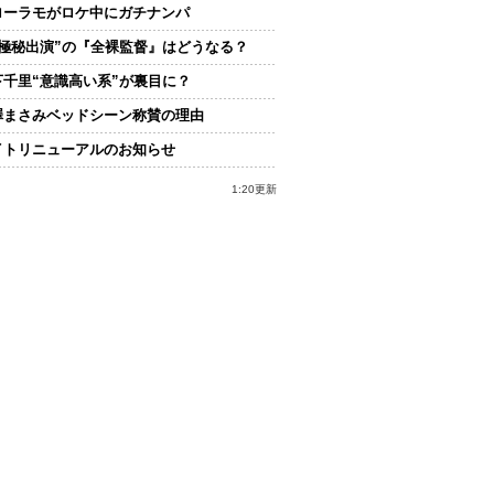
ローラモがロケ中にガチナンパ
“極秘出演”の『全裸監督』はどうなる？
下千里“意識高い系”が裏目に？
澤まさみベッドシーン称賛の理由
イトリニューアルのお知らせ
1:20更新