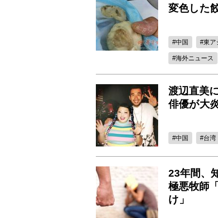
変色した
中国
東ア
海外ニュース
渡辺直美
俳優が大
中国
台湾
23年間
極悪牧師
け」