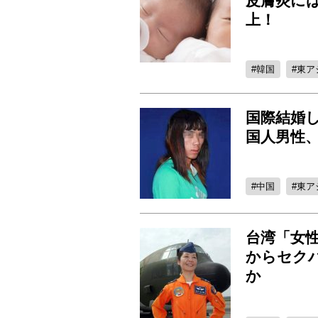
皮膚炎に
上！
韓国
東ア
国際結婚
国人男性
中国
東ア
台湾「女
からセク
か