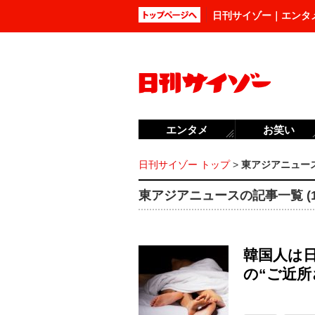
日刊サイゾー｜エンタ
エンタメ
お笑い
日刊サイゾー トップ
>
東アジアニュー
東アジアニュースの記事一覧 (16
韓国人は
の“ご近