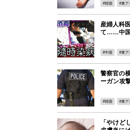
韓国
東ア
産婦人科
て……中
中国
東ア
警察官の
ーガン攻
韓国
東ア
「やけど