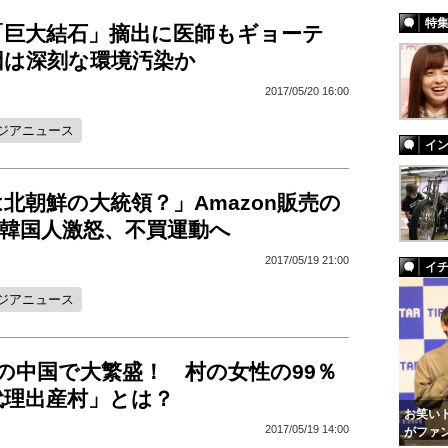
特
「巨大結石」摘出に医師もギョーテ
因は深刻な環境汚染か
2017/05/20 16:00
ジアニュース
イ
北朝鮮の大統領？」Amazon販売の
に韓国人激怒、不買運動へ
2017/05/19 21:00
イ
ジアニュース
の中国で大繁盛！ 村の女性の99％
代理出産村」とは？
お笑いト
2017/05/19 14:00
がファ