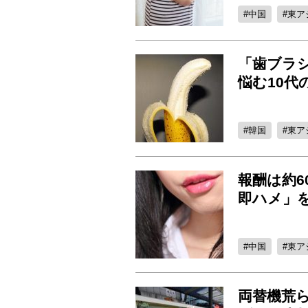
中国
東ア
「歯ブラ
悩む10
韓国
東ア
報酬は約6
即ハメ」
中国
東ア
両替機荒