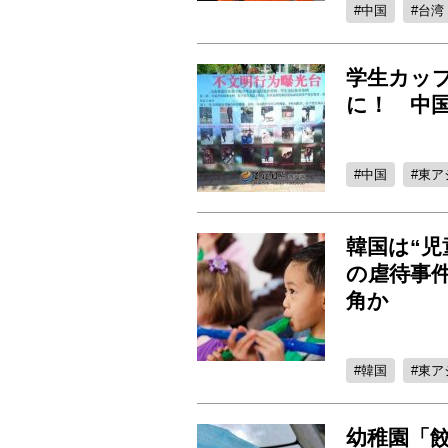
中国
台湾
学生カッ
に！ 中
中国
東ア
韓国は“児
の虐待事
角か
韓国
東ア
幼稚園「