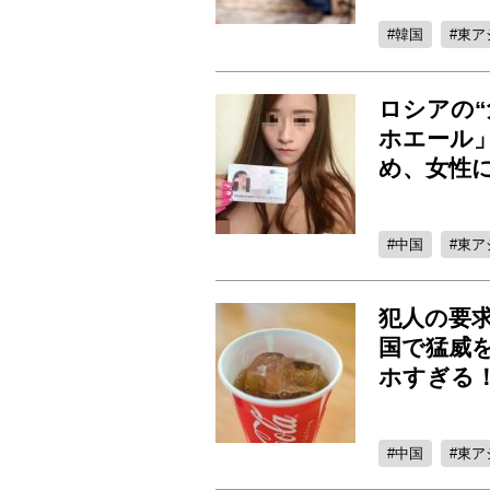
韓国
東ア
ロシアの
ホエール
め、女性
中国
東ア
犯人の要
国で猛威
ホすぎる
中国
東ア