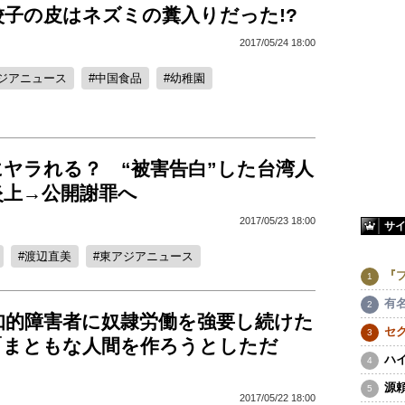
餃子の皮はネズミの糞入りだった!?
2017/05/24 18:00
ジアニュース
中国食品
幼稚園
にヤラれる？ “被害告白”した台湾人
炎上→公開謝罪へ
2017/05/23 18:00
サ
渡辺直美
東アジアニュース
『
有
、知的障害者に奴隷労働を強要し続けた
セ
「まともな人間を作ろうとしただ
ハ
源
2017/05/22 18:00