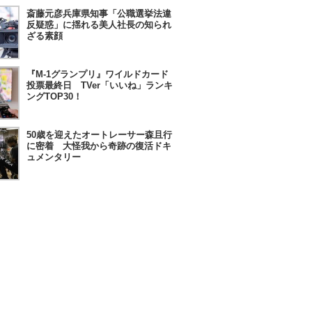
斎藤元彦兵庫県知事「公職選挙法違
反疑惑」に揺れる美人社長の知られ
ざる素顔
『M-1グランプリ』ワイルドカード
投票最終日 TVer「いいね」ランキ
ングTOP30！
50歳を迎えたオートレーサー森且行
に密着 大怪我から奇跡の復活ドキ
ュメンタリー