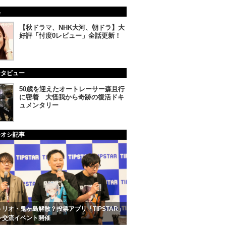
集
【秋ドラマ、NHK大河、朝ドラ】大
好評「忖度0レビュー」全話更新！
ンタビュー
50歳を迎えたオートレーサー森且行
に密着 大怪我から奇跡の復活ドキ
ュメンタリー
チオシ記事
リオ・鬼ヶ島解散？投票アプリ「TIPSTAR」
ン交流イベント開催