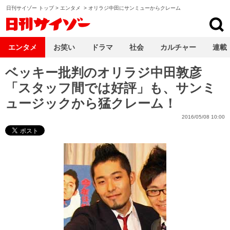
日刊サイゾー トップ
>
エンタメ
>
オリラジ中田にサンミューからクレーム
日刊サイゾー
エンタメ
お笑い
ドラマ
社会
カルチャー
連載
ベッキー批判のオリラジ中田敦彦
「スタッフ間では好評」も、サンミ
ュージックから猛クレーム！
2016/05/08 10:00