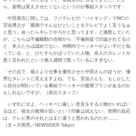
ら、姿勢は変えさせたくないというのが番組スタンスです」
中田発言に関しては、フジテレビの『バイキング』でMCの
宮迫博之が「臆測でそんなひどいことをテレビでよく言うなぁ
と思う。会ったらキレてやろかと思ってます」と激怒していた
が、こちらは不倫騒動の当初から「不倫前提で討論されてるけ
ど、本人たちは認めてない。仲間内でベッキーがよい子だと知
っている」と、ひたすらかばっていた人物。友人のタレントが
悪く言われたという個人感情で怒っているにすぎない。
「その点で、個人より仕事を優先させた中田さんのほうが、優
秀なタレントに見えますよね。でも、宮迫さんも、もしかした
ら自分が関わっている番組でベッキーの復帰プランがあるのか
もしれないですが」（前出スタッフ）
いずれにせよ、ベッキーに厳しい意見をする人物がいればい
るほど、彼女の復帰が近いという印象は拭えない。世間の反応
は、テレビ界のそれとはまた違うと思われるのだが……。
（文＝片岡亮／NEWSIDER Tokyo）