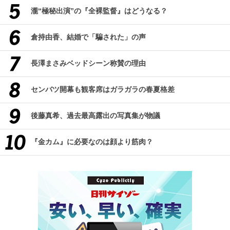
瀧“極秘出演”の『全裸監督』はどうなる？
倉持由香、結婚で「騙された」の声
長澤まさみベッドシーン称賛の理由
センバツ開幕も観客席はガラガラの春夏格差
後藤真希、過去最高露出の写真集が物議
『金カム』に必要なのは顔より筋肉？