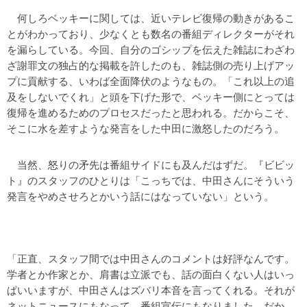
何しろベッキーに関しては、近いテレビ復帰の動きがあるこ
とがわかっており、少なくとも数名の番組ディレクターがそれ
を漏らしている。今回、自分のゴシップを伝えた雑誌にわざわ
ざ謝罪文の独占的な掲載を許したのも、雑誌側の売り上げアッ
プに貢献する、いわば全面降伏のようなもの。「これ以上の追
及をしないでくれ」と頭を下げた形で、ベッキー側にとっては
復帰を進めるためのプロセスだったと思われる。だからこそ、
そこに水を差すような発言をした中田に激怒したのだろう。
当然、怒りの矛先は番組サイドにも及んだはずだ。『ビビッ
ト』のスタッフのひとりは「こっちでは、中田さんにそういう
発言をやめさせろとかいう話にはなっていない」という。
「正直、スタッフ間では中田さんのコメントは好評なんです。
学者とか作家とか、肩書は立派でも、話の面白くない人はいっ
ぱいいますが、中田さんはズバリ本音を言ってくれる。それが
ネットニュースにもなって、番組宣伝にもなりました。だか