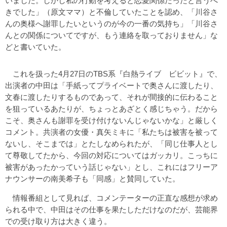
いました。しかし私の行動を考えると恋愛関係だったと言うべ
きでした」（原文ママ）と不倫していたことを認め、「川谷さ
んの奥様へ謝罪したいというのが今の一番の気持ち」「川谷さ
んとの関係についてですが、もう連絡を取っておりません」な
どと書いていた。
これを扱った4月27日のTBS系『白熱ライブ ビビット』で、
出演者の中田は「手紙ってプライベートで奥さんに渡したり、
文春に渡したりするものであって、それが間接的に伝わること
を狙っているあたりが、ちょっとあざとく感じちゃう。だから
こそ、奥さんも謝罪を受け付けないんじゃないかな」と厳しく
コメント。共演者の女優・真矢ミキに「私たちは被害を被って
ないし、そこまでは」とたしなめられたが、「同じ仕事人とし
て尊敬してたから、今回の対応についてはガッカリ。こっちに
被害があったかっていう話じゃない」とし、これにはフリーア
ナウンサーの南美希子も「同感」と賛同していた。
情報番組として見れば、コメンテーターの正直な感想が求め
られる中で、中田はその仕事を果たしただけなのだが、芸能界
での受け取り方は大きく違う。