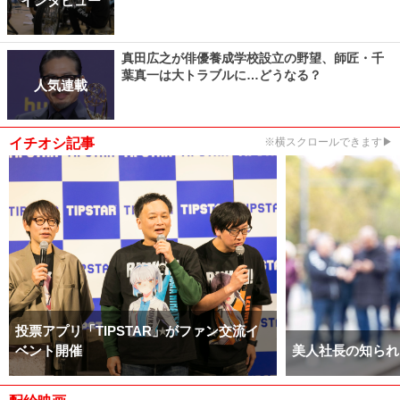
真田広之が俳優養成学校設立の野望、師匠・千
葉真一は大トラブルに…どうなる？
人気連載
イチオシ記事
※横スクロールできます▶
投票アプリ「TIPSTAR」がファン交流イ
ベント開催
美人社長の知られ