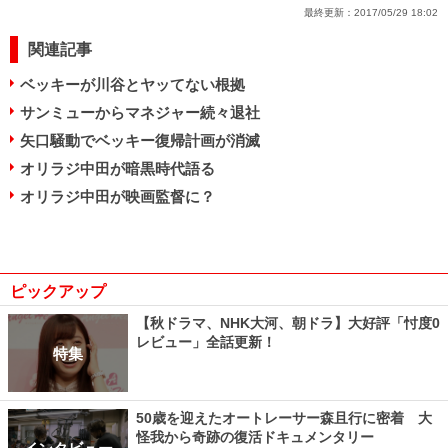
最終更新：
2017/05/29 18:02
関連記事
ベッキーが川谷とヤッてない根拠
サンミューからマネジャー続々退社
矢口騒動でベッキー復帰計画が消滅
オリラジ中田が暗黒時代語る
オリラジ中田が映画監督に？
ピックアップ
【秋ドラマ、NHK大河、朝ドラ】大好評「忖度0
レビュー」全話更新！
特集
50歳を迎えたオートレーサー森且行に密着 大
怪我から奇跡の復活ドキュメンタリー
インタビュー