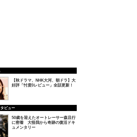
集
【秋ドラマ、NHK大河、朝ドラ】大
好評「忖度0レビュー」全話更新！
ンタビュー
50歳を迎えたオートレーサー森且行
に密着 大怪我から奇跡の復活ドキ
ュメンタリー