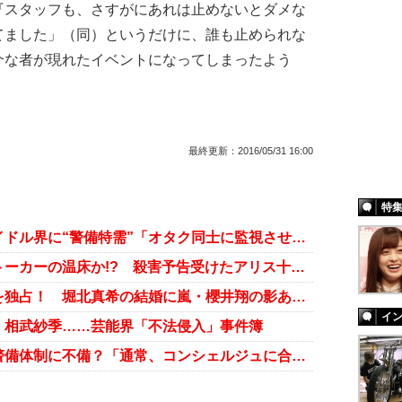
スタッフも、さすがにあれは止めないとダメな
てました」（同）というだけに、誰も止められな
介な者が現れたイベントになってしまったよう
最終更新：
2016/05/31 16:00
特
冨田真由さん刺傷事件で、地下アイドル界に“警備特需”「オタク同士に監視させる」例も
“会いに行けるアイドル”現場はストーカーの温床か!? 殺害予告受けたアリス十番・立花あんなが涙の訴え
山本耕史の“ストーカー婚”が話題を独占！ 堀北真希の結婚に嵐・櫻井翔の影あり？
イ
、相武紗季……芸能界「不法侵入」事件簿
侵入された福山雅治マンション、警備体制に不備？「通常、コンシェルジュに合鍵は……」