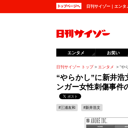
日刊サイゾー｜エンタ
エンタメ
お笑い
日刊サイゾー トップ
>
エンタメ
>
“や
“やらかし”に新井
ンガー女性刺傷事件
#三浦友和
#新井浩文