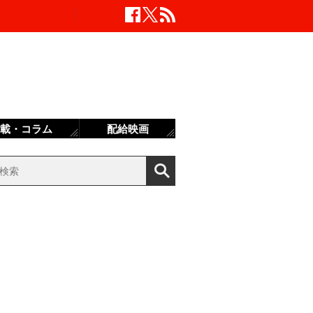
載・コラム
配給映画