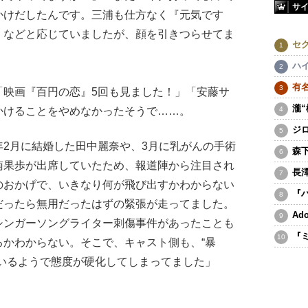
サ
かけだしたんです。三浦も仕方なく『元気です
』などと応じていましたが、顔を引きつらせてま
セ
ハ
有
映画『百円の恋』5回も見ました！」「安藤サ
瀧
かけることをやめなかったそうで……。
ジ
2月に結婚した田中麗奈や、3月に乳がんの手術
森
南果歩が出席していたため、報道陣から注目され
長
のおかげで、いきなり何が飛び出すかわからない
『
だったら無用だったはずの緊張が走ってました。
A
シンガーソングライター刺傷事件があったことも
『
るかわからない。そこで、キャスト側も、“暴
ているようで態度が硬化してしまってました」