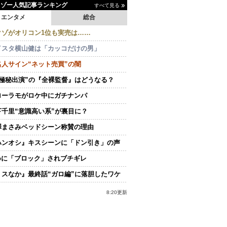
イゾー人気記事ランキング
すべて見る
エンタメ
総合
クゾがオリコン1位も実売は……
イスタ横山健は「カッコだけの男」
名人サイン“ネット売買”の闇
“極秘出演”の『全裸監督』はどうなる？
ローラモがロケ中にガチナンパ
下千里“意識高い系”が裏目に？
澤まさみベッドシーン称賛の理由
ハンオシ』キスシーンに「ドン引き」の声
doに「ブロック」されブチギレ
ミスなか』最終話“ガロ編”に落胆したワケ
8:20更新