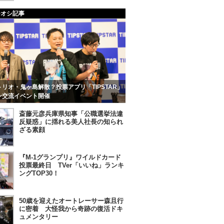
チオシ記事
リオ・鬼ヶ島解散？投票アプリ「TIPSTAR」
ン交流イベント開催
斎藤元彦兵庫県知事「公職選挙法違
反疑惑」に揺れる美人社長の知られ
ざる素顔
『M-1グランプリ』ワイルドカード
投票最終日 TVer「いいね」ランキ
ングTOP30！
50歳を迎えたオートレーサー森且行
に密着 大怪我から奇跡の復活ドキ
ュメンタリー