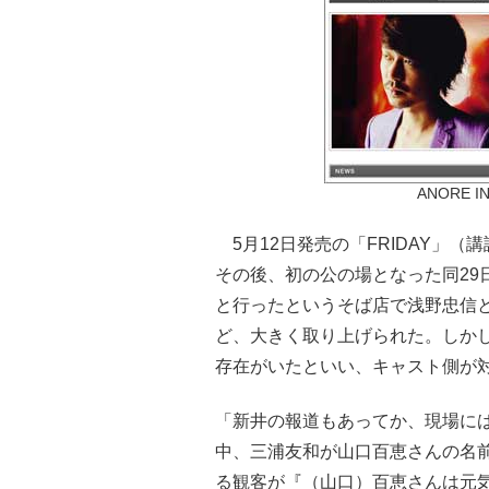
ANORE
5月12日発売の「FRIDAY」
その後、初の公の場となった同29
と行ったというそば店で浅野忠信
ど、大きく取り上げられた。しかし
存在がいたといい、キャスト側が
「新井の報道もあってか、現場に
中、三浦友和が山口百恵さんの名
る観客が『（山口）百恵さんは元