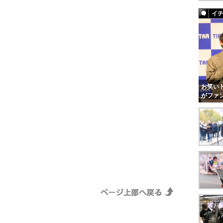
イ
お笑いト
がファ