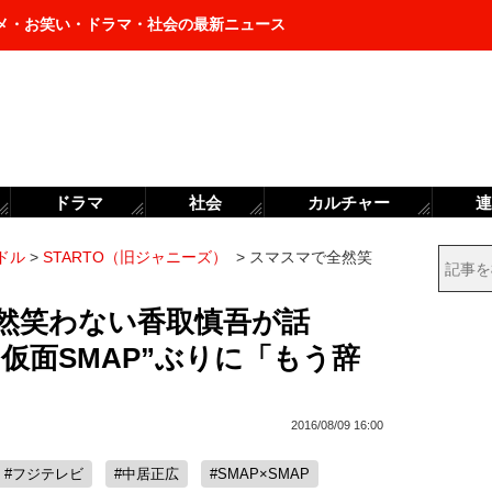
メ・お笑い・ドラマ・社会の最新ニュース
ドラマ
社会
カルチャー
連
ドル
>
STARTO（旧ジャニーズ）
>
スマスマで全然笑
』全然笑わない香取慎吾が話
仮面SMAP”ぶりに「もう辞
2016/08/09 16:00
#フジテレビ
#中居正広
#SMAP×SMAP