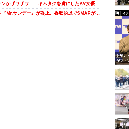
高知東生の薬物逮捕に、SMAPファンがザワザワ……キムタクを虜にしたAV女優“あいだもも”とは!?
TBSが勃起した下半身を放送、フジ『Mr.サンデー』が炎上、香取脱退でSMAPが4人に!?……週末芸能ニュース雑話
イ
お笑いト
がファ