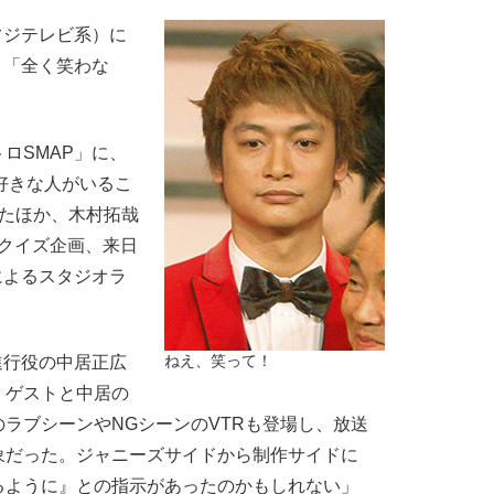
フジテレビ系）に
、「全く笑わな
ロSMAP」に、
『好きな人がいるこ
したほか、木村拓哉
』クイズ企画、来日
によるスタジオラ
進行役の中居正広
ねえ、笑って！
、ゲストと中居の
ラブシーンやNGシーンのVTRも登場し、放送
象だった。ジャニーズサイドから制作サイドに
るように』との指示があったのかもしれない」