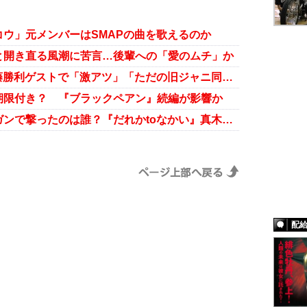
ウ」元メンバーはSMAPの曲を歌えるのか
と開き直る風潮に苦言…後輩への「愛のムチ」か
『だれかtoなかい』堂本光一＆佐藤勝利ゲストで「激アツ」「ただの旧ジャニ同窓会」と賛否
期限付き？ 『ブラックペアン』続編が影響か
プラス・マイナス岩橋良昌をエアガンで撃ったのは誰？『だれかtoなかい』真木よう子回が波紋
配