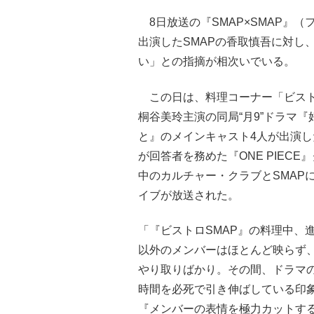
8日放送の『SMAP×SMAP』（
出演したSMAPの香取慎吾に対し
い」との指摘が相次いでいる。
この日は、料理コーナー「ビスト
桐谷美玲主演の同局“月9”ドラマ
と』のメインキャスト4人が出演
が回答者を務めた『ONE PIECE
中のカルチャー・クラブとSMAP
イブが放送された。
「『ビストロSMAP』の料理中、
以外のメンバーはほとんど映らず
やり取りばかり。その間、ドラマの
時間を必死で引き伸ばしている印
『メンバーの表情を極力カットす