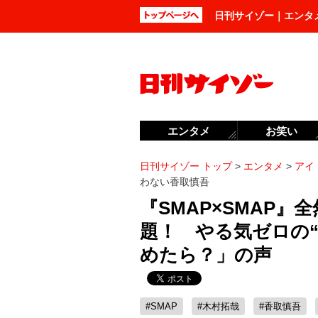
日刊サイゾー｜エンタ
エンタメ
お笑い
日刊サイゾー トップ
>
エンタメ
>
アイ
わない香取慎吾
『SMAP×SMAP
題！ やる気ゼロの“
めたら？」の声
#SMAP
#木村拓哉
#香取慎吾