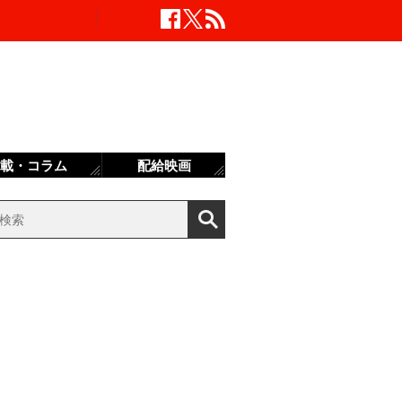
載・コラム
配給映画