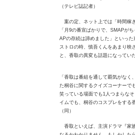
（テレビ誌記者）
案の定、ネット上では「時間稼ぎ
「月9の番宣ばかりで、SMAPが
APの存続は諦めました」といっ
ストロの時、慎吾くんをあまり映
と、香取の異変も話題になってい
「香取は番組を通して覇気がなく、
た桐谷に関するクイズコーナーで
笑っている場面でも1人つまらな
イムでも、桐谷のコスプレをする
（同）
香取といえば、主演ドラマ『家族
なるかわかりません。もしかした