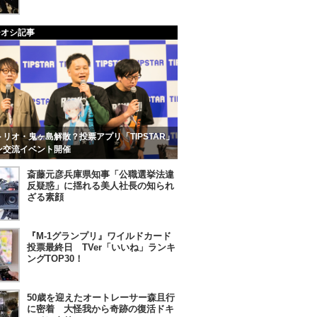
チオシ記事
リオ・鬼ヶ島解散？投票アプリ「TIPSTAR」
ン交流イベント開催
斎藤元彦兵庫県知事「公職選挙法違
反疑惑」に揺れる美人社長の知られ
ざる素顔
『M-1グランプリ』ワイルドカード
投票最終日 TVer「いいね」ランキ
ングTOP30！
50歳を迎えたオートレーサー森且行
に密着 大怪我から奇跡の復活ドキ