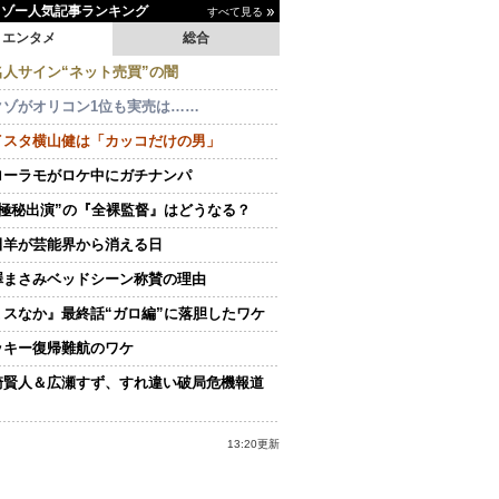
イゾー人気記事ランキング
すべて見る
エンタメ
総合
名人サイン“ネット売買”の闇
クゾがオリコン1位も実売は……
イスタ横山健は「カッコだけの男」
ローラモがロケ中にガチナンパ
“極秘出演”の『全裸監督』はどうなる？
田羊が芸能界から消える日
澤まさみベッドシーン称賛の理由
ミスなか』最終話“ガロ編”に落胆したワケ
ッキー復帰難航のワケ
崎賢人＆広瀬すず、すれ違い破局危機報道
13:20更新