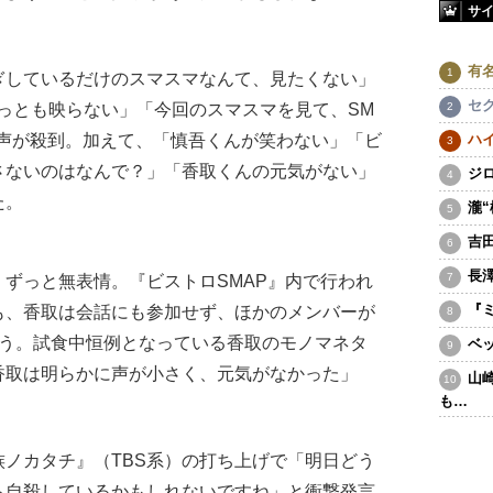
サ
有
しているだけのスマスマなんて、見たくない」
セ
ちっとも映らない」「今回のスマスマを見て、SM
た声が殺到。加えて、「慎吾くんが笑わない」「ビ
ハ
さないのはなんで？」「香取くんの元気がない」
ジ
た。
瀧
吉
長
ずっと無表情。『ビストロSMAP』内で行われ
『
も、香取は会話にも参加せず、ほかのメンバーが
そう。試食中恒例となっている香取のモノマネタ
ベ
香取は明らかに声が小さく、元気がなかった」
山
も…
ノカタチ』（TBS系）の打ち上げで「明日どう
ら自殺しているかもしれないですね」と衝撃発言