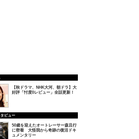
集
【秋ドラマ、NHK大河、朝ドラ】大
好評「忖度0レビュー」全話更新！
ンタビュー
50歳を迎えたオートレーサー森且行
に密着 大怪我から奇跡の復活ドキ
ュメンタリー