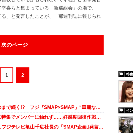
谷幸喜らと集まっている「新選組会」の場で、
てる」と発言したことが、一部週刊誌に報じられ
次のページ
特
1
2
ジャニーズのキムタクびいきはいつまで続く!? フジ『SMAP×SMAP』“華麗なる木村拓哉”特集が物議！
イ
“SMAPの裏切り者”木村拓哉、雑誌特集でメンバーに触れず……好感度回復作戦がことごとく裏目に
「スまっプだして」の怪文章も……フジテレビ亀山千広社長の「SMAP企画｣発言が空しすぎ!!