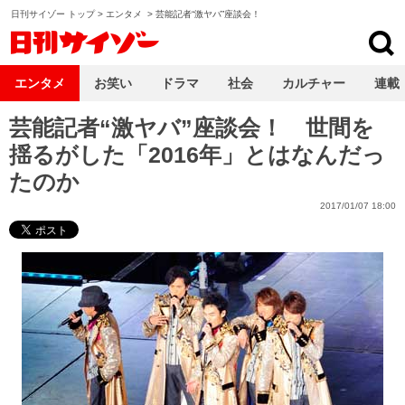
日刊サイゾー トップ
>
エンタメ
>
芸能記者“激ヤバ”座談会！
日刊サイゾー
エンタメ
お笑い
ドラマ
社会
カルチャー
連載
芸能記者“激ヤバ”座談会！ 世間を
揺るがした「2016年」とはなんだっ
たのか
2017/01/07 18:00