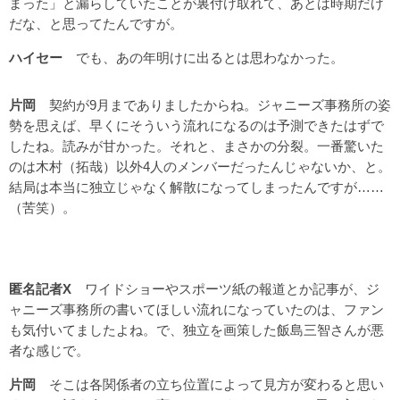
まった」と漏らしていたことが裏付け取れて、あとは時期だけ
だな、と思ってたんですが。
ハイセー
でも、あの年明けに出るとは思わなかった。
片岡
契約が9月までありましたからね。ジャニーズ事務所の姿
勢を思えば、早くにそういう流れになるのは予測できたはずで
したね。読みが甘かった。それと、まさかの分裂。一番驚いた
のは木村（拓哉）以外4人のメンバーだったんじゃないか、と。
結局は本当に独立じゃなく解散になってしまったんですが……
（苦笑）。
匿名記者X
ワイドショーやスポーツ紙の報道とか記事が、ジ
ャニーズ事務所の書いてほしい流れになっていたのは、ファン
も気付いてましたよね。で、独立を画策した飯島三智さんが悪
者な感じで。
片岡
そこは各関係者の立ち位置によって見方が変わると思い