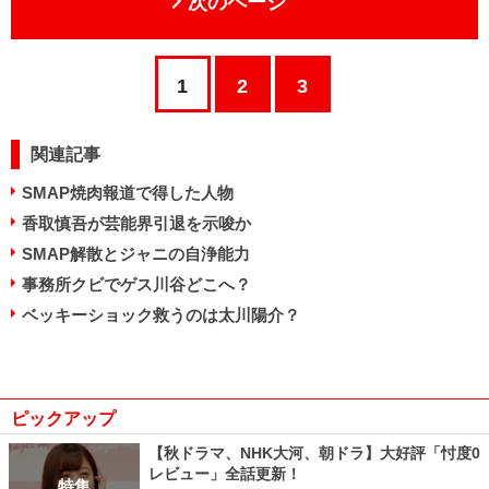
次のページ
1
2
3
関連記事
SMAP焼肉報道で得した人物
香取慎吾が芸能界引退を示唆か
SMAP解散とジャニの自浄能力
事務所クビでゲス川谷どこへ？
ベッキーショック救うのは太川陽介？
ピックアップ
【秋ドラマ、NHK大河、朝ドラ】大好評「忖度0
レビュー」全話更新！
特集