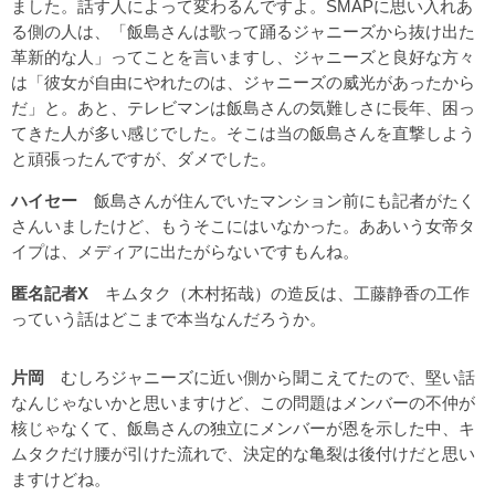
ました。話す人によって変わるんですよ。SMAPに思い入れあ
る側の人は、「飯島さんは歌って踊るジャニーズから抜け出た
革新的な人」ってことを言いますし、ジャニーズと良好な方々
は「彼女が自由にやれたのは、ジャニーズの威光があったから
だ」と。あと、テレビマンは飯島さんの気難しさに長年、困っ
てきた人が多い感じでした。そこは当の飯島さんを直撃しよう
と頑張ったんですが、ダメでした。
ハイセー
飯島さんが住んでいたマンション前にも記者がたく
さんいましたけど、もうそこにはいなかった。ああいう女帝タ
イプは、メディアに出たがらないですもんね。
匿名記者X
キムタク（木村拓哉）の造反は、工藤静香の工作
っていう話はどこまで本当なんだろうか。
片岡
むしろジャニーズに近い側から聞こえてたので、堅い話
なんじゃないかと思いますけど、この問題はメンバーの不仲が
核じゃなくて、飯島さんの独立にメンバーが恩を示した中、キ
ムタクだけ腰が引けた流れで、決定的な亀裂は後付けだと思い
ますけどね。