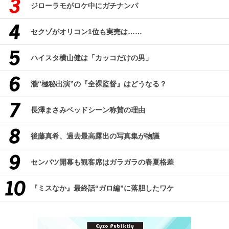
ジローラモがロケ中にガチナンパ
セクゾがオリコン1位も実売は……
ハイスタ横山健は「カッコだけの男」
瀧“極秘出演”の『全裸監督』はどうなる？
長澤まさみベッドシーン称賛の理由
後藤真希、過去最高露出の写真集が物議
センバツ開幕も観客席はガラガラの春夏格差
『ミスなか』最終話“ガロ編”に落胆したワケ