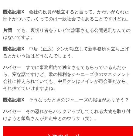
匿名記者X
会社の役員が独立すると言って、かわいがられた
部下がついていくってのは一般社会でもあることですけどね。
片岡
でも、裏切り者をテレビで謝罪させる公開処刑なんての
はないですよ。
匿名記者X
中居（正広）クンが独立して新事務所を立ち上げ
るとかいう話はどうなんでしょう。
ハイセー
すでに事務所内で独立させてもらっているんだか
ら、変な話ですけど、歌の権利をジャニーズ側のマネジメント
会社に抑えられていても、中居クンはメインが司会業だから、
それ捨てていけますよね。
匿名記者X
そうなったときのジャニーズの報復がありそう？
ハイセー
その恐れからバックアップしてくれる大物を取り付
けようと飯島さんが奔走中とのウワサ（笑）。