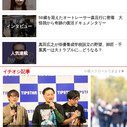
50歳を迎えたオートレーサー森且行に密着 大
怪我から奇跡の復活ドキュメンタリー
インタビュー
真田広之が俳優養成学校設立の野望、師匠・千
葉真一は大トラブルに…どうなる？
人気連載
イチオシ記事
※横スクロールできます▶