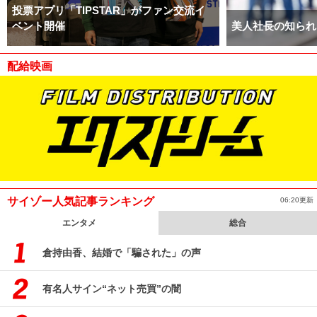
投票アプリ「TIPSTAR」がファン交流イ
ベント開催
美人社長の知られ
配給映画
サイゾー人気記事ランキング
06:20更新
エンタメ
総合
倉持由香、結婚で「騙された」の声
有名人サイン“ネット売買”の闇