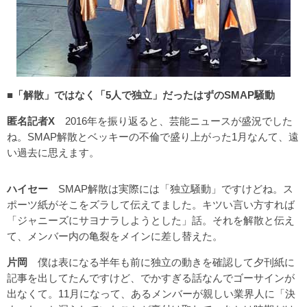
■「解散」ではなく「5人で独立」だったはずのSMAP騒動
匿名記者X
2016年を振り返ると、芸能ニュースが盛況でした
ね。SMAP解散とベッキーの不倫で盛り上がった1月なんて、遠
い過去に思えます。
ハイセー
SMAP解散は実際には「独立騒動」ですけどね。ス
ポーツ紙がそこをズラして伝えてました。キツい言い方すれば
「ジャニーズにサヨナラしようとした」話。それを解散と伝え
て、メンバー内の亀裂をメインに差し替えた。
片岡
僕は表になる半年も前に独立の動きを確認して夕刊紙に
記事を出してたんですけど、でかすぎる話なんでゴーサインが
出なくて。11月になって、あるメンバーが親しい業界人に「決