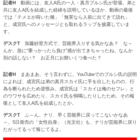
記者H
動画には、友人A氏の一人・真月ブルシ氏が登場。弟と
共に友人A氏を結成した経緯を説明しているほか、動画の最後
では「テメエが蒔いた種」「無実なら人前に出てきて語れ」
と、成宮氏へのメッセージとも取れるラップを披露していま
す。
デスクT
加藤紗里方式で、芸能界入りする気かなあ？ な～
んか、急に“乗っかったら負け”感が出てきちゃったね。なんか
別の話しない？ お正月にお餅いくつ食べた？
記者H
まあまあ、そう言わずに。YouTubeでのブルシ氏の説明
によれば、成宮氏は弟の真月スカイ氏に手を出したものの、行
為を断られたため逆恨み。成宮氏は「スカイは俺のセフレ」と
のウワサを広めたり、スカイ氏を恫喝したりしたため、その報
復として友人A氏を結成したとか。
デスクT
ふ～ん。ナリ、早く芸能界に戻ってこないかなあ
～。5日発売の「女性自身」（光文社）も、ナリが芸能界に戻り
たがってるって報じてるよ。