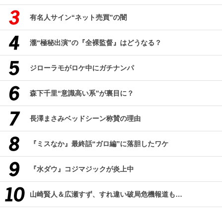
有名人サイン“ネット売買”の闇
瀧“極秘出演”の『全裸監督』はどうなる？
ジローラモがロケ中にガチナンパ
森下千里“意識高い系”が裏目に？
長澤まさみベッドシーン称賛の理由
『ミスなか』最終話“ガロ編”に落胆したワケ
『水ダウ』コジマジックが炎上中
山崎賢人＆広瀬すず、すれ違い破局危機報道も…