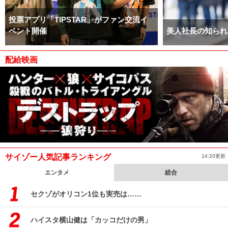
投票アプリ「TIPSTAR」がファン交流イ
ベント開催
美人社長の知られ
配給映画
サイゾー人気記事ランキング
14:20更新
エンタメ
総合
セクゾがオリコン1位も実売は……
ハイスタ横山健は「カッコだけの男」