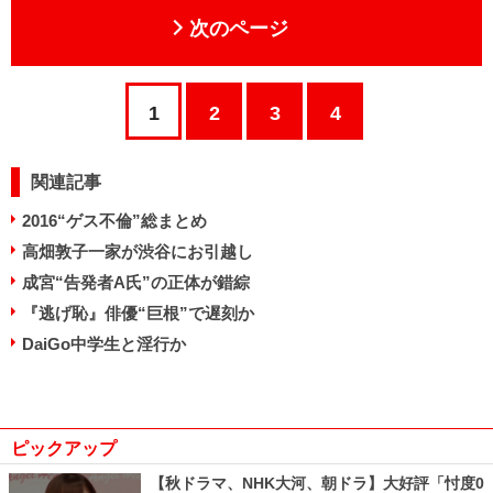
次のページ
1
2
3
4
関連記事
2016“ゲス不倫”総まとめ
高畑敦子一家が渋谷にお引越し
成宮“告発者A氏”の正体が錯綜
『逃げ恥』俳優“巨根”で遅刻か
DaiGo中学生と淫行か
ピックアップ
【秋ドラマ、NHK大河、朝ドラ】大好評「忖度0