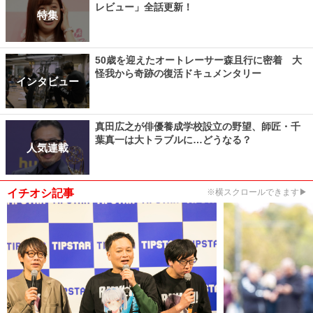
レビュー」全話更新！
特集
50歳を迎えたオートレーサー森且行に密着 大
怪我から奇跡の復活ドキュメンタリー
インタビュー
真田広之が俳優養成学校設立の野望、師匠・千
葉真一は大トラブルに…どうなる？
人気連載
イチオシ記事
※横スクロールできます▶