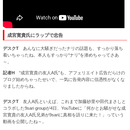
成宮寛貴氏にラップで忠告
デスクT
あんなに大騒ぎだったナリの話題も、すっかり落ち
着いちゃったね。本人もすっかり“ナリ”を潜めちゃってさあ
～。
記者H
“成宮寛貴の友人A氏”も、アフェリエイト広告だらけの
ブログ始めちゃったせいで、一気に告発内容に信憑性がなくな
りましたからね。
デスクT
友人A氏といえば、これまで加藤紗里や田代まさしと
コラボした9sari groupが4日、YouTubeに「何かとお騒がせな成
宮寛貴の友人A氏兄弟が9sariに真相を語りに来た！」っていう
動画を公開したね～。