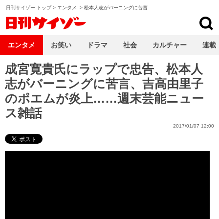
日刊サイゾー トップ
>
エンタメ
>
松本人志がバーニングに苦言
日刊サイゾー
エンタメ
お笑い
ドラマ
社会
カルチャー
連載
成宮寛貴氏にラップで忠告、松本人
志がバーニングに苦言、吉高由里子
のポエムが炎上……週末芸能ニュー
ス雑話
2017/01/07 12:00