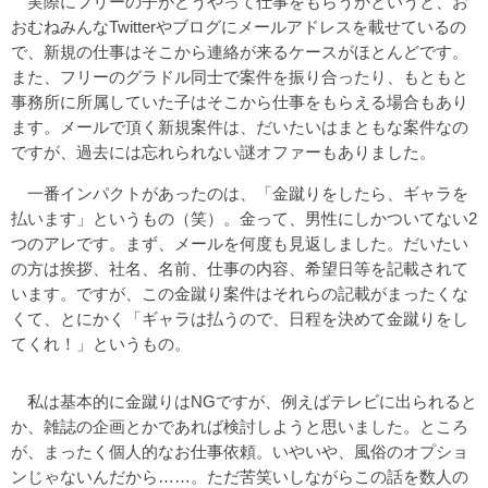
実際にフリーの子がどうやって仕事をもらうかというと、お
おむねみんなTwitterやブログにメールアドレスを載せているの
で、新規の仕事はそこから連絡が来るケースがほとんどです。
また、フリーのグラドル同士で案件を振り合ったり、もともと
事務所に所属していた子はそこから仕事をもらえる場合もあり
ます。メールで頂く新規案件は、だいたいはまともな案件なの
ですが、過去には忘れられない謎オファーもありました。
一番インパクトがあったのは、「金蹴りをしたら、ギャラを
払います」というもの（笑）。金って、男性にしかついてない2
つのアレです。まず、メールを何度も見返しました。だいたい
の方は挨拶、社名、名前、仕事の内容、希望日等を記載されて
います。ですが、この金蹴り案件はそれらの記載がまったくな
くて、とにかく「ギャラは払うので、日程を決めて金蹴りをし
てくれ！」というもの。
私は基本的に金蹴りはNGですが、例えばテレビに出られると
か、雑誌の企画とかであれば検討しようと思いました。ところ
が、まったく個人的なお仕事依頼。いやいや、風俗のオプショ
ンじゃないんだから……。ただ苦笑いしながらこの話を数人の