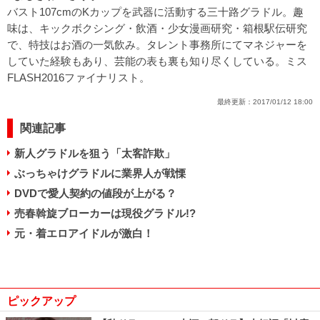
バスト107cmのKカップを武器に活動する三十路グラドル。趣
味は、キックボクシング・飲酒・少女漫画研究・箱根駅伝研究
で、特技はお酒の一気飲み。タレント事務所にてマネジャーを
していた経験もあり、芸能の表も裏も知り尽くしている。ミス
FLASH2016ファイナリスト。
最終更新：
2017/01/12 18:00
関連記事
新人グラドルを狙う「太客詐欺」
ぶっちゃけグラドルに業界人が戦慄
DVDで愛人契約の値段が上がる？
売春斡旋ブローカーは現役グラドル!?
元・着エロアイドルが激白！
ピックアップ