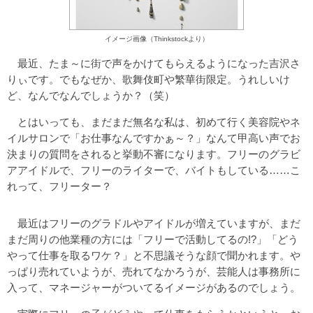
イメージ画像（Thinkstockより）
最近、たま～に街で声をかけてもらえるようになった吉沢さ
りぃです。でもなぜか、歌舞伎町や繁華街限定。うれしいけ
ど、なんでなんでしょうか？（笑）
とはいっても、まだまだ無名な私は、初めて行く美容院やネ
イルサロンで「お仕事なんですかぁ～？」なんて甲高い声でお
決まりの質問をされると挙動不審になります。フリーのグラビ
アアイドルで、フリーのライターで、バイトもしている……こ
れって、フリーター？
最近はフリーのグラドルやアイドルが増えていますが、まだ
まだ周りの他業種の方には「フリーで活動してるの!?」「どう
やって仕事を取るワケ？」と不思議そうな顔で聞かれます。や
っぱり売れていようが、売れてなかろうが、芸能人は事務所に
入って、マネージャーがついてるイメージがあるのでしょう。