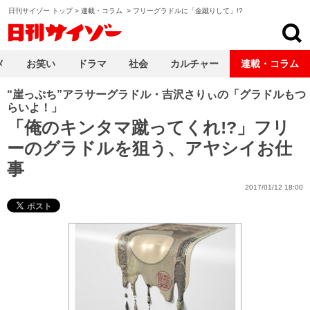
日刊サイゾー トップ
>
連載・コラム
>
フリーグラドルに「金蹴りして」!?
日刊サイゾー
メ
お笑い
ドラマ
社会
カルチャー
連載・コラム
“崖っぷち”アラサーグラドル・吉沢さりぃの「グラドルもつ
らいよ！」
「俺のキンタマ蹴ってくれ!?」フリ
ーのグラドルを狙う、アヤシイお仕
事
2017/01/12 18:00