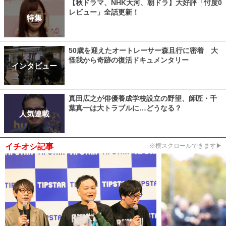
【秋ドラマ、NHK大河、朝ドラ】大好評「忖度0
レビュー」全話更新！
特集
50歳を迎えたオートレーサー森且行に密着 大
怪我から奇跡の復活ドキュメンタリー
インタビュー
真田広之が俳優養成学校設立の野望、師匠・千
葉真一は大トラブルに…どうなる？
人気連載
イチオシ記事
※横スクロールできます▶