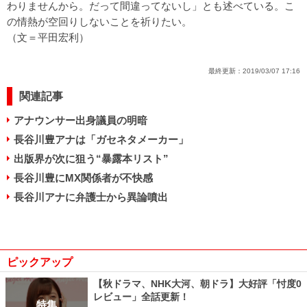
わりませんから。だって間違ってないし」とも述べている。こ
の情熱が空回りしないことを祈りたい。
（文＝平田宏利）
最終更新：
2019/03/07 17:16
関連記事
アナウンサー出身議員の明暗
長谷川豊アナは「ガセネタメーカー」
出版界が次に狙う“暴露本リスト”
長谷川豊にMX関係者が不快感
長谷川アナに弁護士から異論噴出
ピックアップ
【秋ドラマ、NHK大河、朝ドラ】大好評「忖度0
レビュー」全話更新！
特集