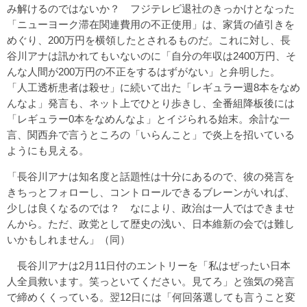
み解けるのではないか？ フジテレビ退社のきっかけとなった
「ニューヨーク滞在関連費用の不正使用」は、家賃の値引きを
めぐり、200万円を横領したとされるものだ。これに対し、長
谷川アナは訊かれてもいないのに「自分の年収は2400万円、そ
んな人間が200万円の不正をするはずがない」と弁明した。
「人工透析患者は殺せ」に続いて出た「レギュラー週8本をなめ
んなよ」発言も、ネット上でひとり歩きし、全番組降板後には
「レギュラー0本をなめんなよ」とイジられる始末。余計な一
言、関西弁で言うところの「いらんこと」で炎上を招いている
ようにも見える。
「長谷川アナは知名度と話題性は十分にあるので、彼の発言を
きちっとフォローし、コントロールできるブレーンがいれば、
少しは良くなるのでは？ なにより、政治は一人ではできませ
んから。ただ、政党として歴史の浅い、日本維新の会では難し
いかもしれません」（同）
長谷川アナは2月11日付のエントリーを「私はぜったい日本
人全員救います。笑っといてください。見てろ」と強気の発言
で締めくくっている。翌12日には「何回落選しても言うこと変