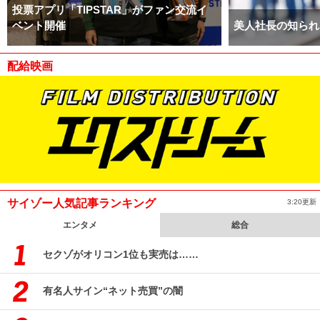
投票アプリ「TIPSTAR」がファン交流イ
ベント開催
美人社長の知られ
配給映画
サイゾー人気記事ランキング
3:20更新
エンタメ
総合
セクゾがオリコン1位も実売は……
有名人サイン“ネット売買”の闇