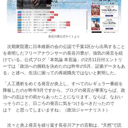
長谷川豊公式サイトより
次期衆院選に日本維新の会の公認で千葉1区から出馬すること
を表明したフリーアナウンサーの長谷川豊が、強気の発言を続
けている。公式ブログ「本気論 本音論」の2月11日付エントリ
ーでは「政治への挑戦を決めたのは昨年の5月、証拠データもあ
る」と述べ、生活に困っての再就職先ではないと釈明した。
「人工透析をめぐる発言が炎上し、すべてのレギュラー番組を
降板したのが昨年9月ですから、ブログの発言が事実ならば、政
治への志はその前からあったことになります。ならば、なおい
っそうのこと、日ごろの発言に気をつけるべきだったので
は？ と思ってしまいますね」（政治ジャーナリスト）
次々と炎上発言を繰り返す長谷川アナの言動は、“天然”で読