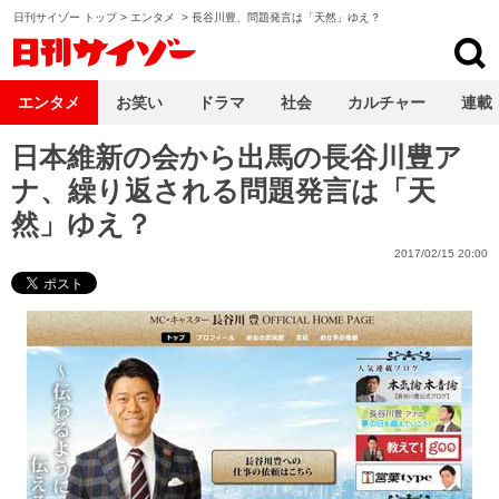
日刊サイゾー トップ
>
エンタメ
>
長谷川豊、問題発言は「天然」ゆえ？
日刊サイゾー
エンタメ
お笑い
ドラマ
社会
カルチャー
連載
日本維新の会から出馬の長谷川豊ア
ナ、繰り返される問題発言は「天
然」ゆえ？
2017/02/15 20:00