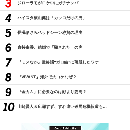
ジローラモがロケ中にガチナンパ
ハイスタ横山健は「カッコだけの男」
長澤まさみベッドシーン称賛の理由
倉持由香、結婚で「騙された」の声
『ミスなか』最終話“ガロ編”に落胆したワケ
『VIVANT』海外で大コケなぜ？
『金カム』に必要なのは顔より筋肉？
山崎賢人＆広瀬すず、すれ違い破局危機報道も…