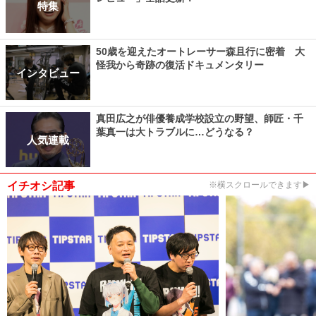
特集
50歳を迎えたオートレーサー森且行に密着 大
怪我から奇跡の復活ドキュメンタリー
インタビュー
真田広之が俳優養成学校設立の野望、師匠・千
葉真一は大トラブルに…どうなる？
人気連載
イチオシ記事
※横スクロールできます▶