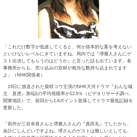
「これだけ数字が低迷してくると、何か抜本的な案を考えない
といけないレベルにきていますね。局内では『堺雅人さんにゲ
スト出演してもらうのはどうか』と言った話も出ています。各
事務所からも、売り込みの宣材が相当な数持ち込まれてます
よ」（NHK関係者）
19日に放送された柴咲コウ主演のNHK大河ドラマ『おんな城
主 直虎』第6話の平均視聴率が12.9％（ビデオリサーチ調べ、
関東地区）で、前回から1.6ポイント急落してドラマ最低記録を
更新した。
「前作が三谷幸喜さんと堺雅人さんの『真田丸』でしたから、
余計にしんどいですよね。堺さんのゲストは難しいとしても、