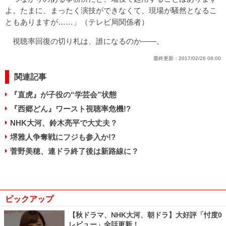
よ。たまに、まったく演技ができなくて、現場が騒然となるこ
ともありますが……」（テレビ局関係者）
視聴率回復の切り札は、誰になるのか――。
最終更新：
2017/02/26 08:00
関連記事
『直虎』が子役の“学芸会”状態
『西郷どん』ワースト視聴率危機!?
NHK大河、鈴木亮平で大丈夫？
堺雅人争奪戦にフジも参入か!?
菅野美穂、連ドラ終了後は新路線に？
ピックアップ
【秋ドラマ、NHK大河、朝ドラ】大好評「忖度0
レビュー」全話更新！