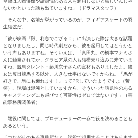
今後は大物俳優や話題性のある人を起用しないと厳しいんじゃ
ないかといった話も出ていますね」（ドラマスタッフ）
そんな中、名前が挙がっているのが、フィギアスケートの羽
生結弦だ。
「彼が映画『殿、利息でござる！』に出演した際は大きな話題
となりましたし、同じ時代劇だから、彼を起用してはどうかと
いう声もありますね。そういえば、『真田丸』の橋本マナミさ
んに触発されてか、グラビア系の人も結構売り込みに来ていま
すね。競馬タレント・藤川京子さんの宣材もありましたよ。彼
女は毎日競馬する以外、大きな仕事はないですからね。『馬が
好きで、馬にも乗れます！』ってPRしていたようですよ（苦
笑）。現場は混沌としていますから、そういった話題性のある
キャスティングにも飛びつく可能性はゼロではないです」（芸
能事務所関係者）
端役に関しては、プロデューサーの一存で役を決めることも
あるという。
「つながりのある事務所だと、端役で起用することはあります