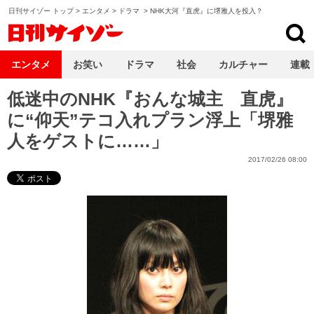
日刊サイゾー トップ
>
エンタメ
>
ドラマ
>
NHK大河『直虎』に堺雅人を投入？
日刊サイゾー
エンタメ
お笑い
ドラマ
社会
カルチャー
連載
低迷中のNHK『おんな城主 直虎』
に“仰天”テコ入れプラン浮上「堺雅
人をゲストに……」
2017/02/26 08:00