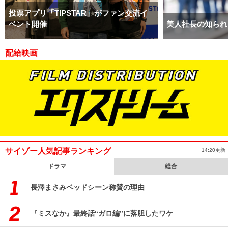
投票アプリ「TIPSTAR」がファン交流イ
ベント開催
美人社長の知られ
配給映画
サイゾー人気記事ランキング
14:20更新
ドラマ
総合
長澤まさみベッドシーン称賛の理由
『ミスなか』最終話“ガロ編”に落胆したワケ