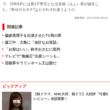
で、15年6月には第1子男児となる笑福（えふ）君が誕生し
た。“幸せのカタチ”は人それぞれ違うようだ。
最終更新：
2017/03/30 06:00
関連記事
脇坂英理子を出演させたTV局の罪
森三中・大島に「余計なお世話」
「お前はいい」鈴木おさむに批判
テレビで“無修正”出産シーンも…
芸能界キラリンネーム王は誰だ
ピックアップ
【秋ドラマ、NHK大河、朝ドラ】大好評「忖度0
レビュー」全話更新！
特集