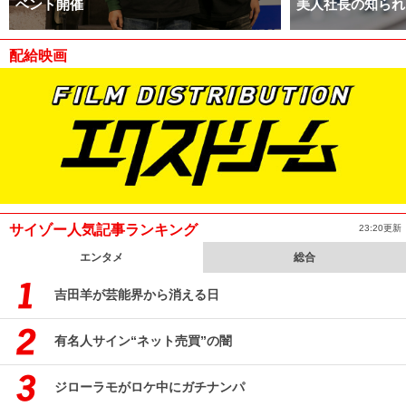
ベント開催
美人社長の知られ
配給映画
サイゾー人気記事ランキング
23:20更新
エンタメ
総合
吉田羊が芸能界から消える日
有名人サイン“ネット売買”の闇
ジローラモがロケ中にガチナンパ