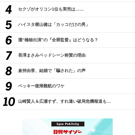
セクゾがオリコン1位も実売は……
ハイスタ横山健は「カッコだけの男」
瀧“極秘出演”の『全裸監督』はどうなる？
長澤まさみベッドシーン称賛の理由
倉持由香、結婚で「騙された」の声
ベッキー復帰難航のワケ
山崎賢人＆広瀬すず、すれ違い破局危機報道も…