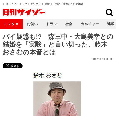
日刊サイゾー トップ
>
エンタメ
>
結婚は「実験」鈴木おさむの本音
日刊サイゾー
エンタメ
お笑い
ドラマ
社会
カルチャー
連載
バイ疑惑も!? 森三中・大島美幸との
結婚を「実験」と言い切った、鈴木
おさむの本音とは
2017/03/30 06:00