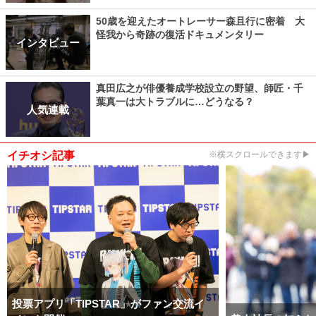
50歳を迎えたオートレーサー森且行に密着 大
怪我から奇跡の復活ドキュメンタリー
インタビュー
真田広之が俳優養成学校設立の野望、師匠・千
葉真一は大トラブルに…どうなる？
人気連載
イチオシ記事
※横スクロールできます▶
投票アプリ「TIPSTAR」がファン交流イ