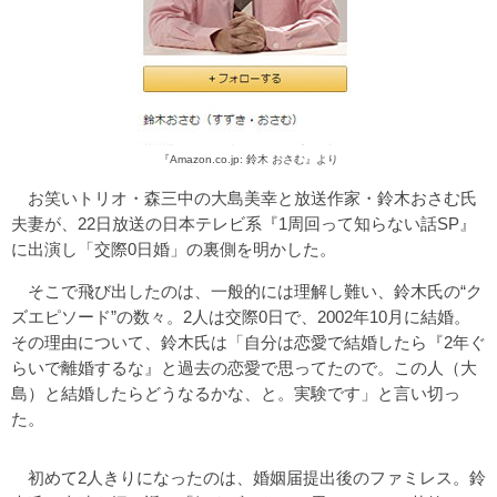
『Amazon.co.jp: 鈴木 おさむ』より
お笑いトリオ・森三中の大島美幸と放送作家・鈴木おさむ氏
夫妻が、22日放送の日本テレビ系『1周回って知らない話SP』
に出演し「交際0日婚」の裏側を明かした。
そこで飛び出したのは、一般的には理解し難い、鈴木氏の“ク
ズエピソード”の数々。2人は交際0日で、2002年10月に結婚。
その理由について、鈴木氏は「自分は恋愛で結婚したら『2年ぐ
らいで離婚するな』と過去の恋愛で思ってたので。この人（大
島）と結婚したらどうなるかな、と。実験です」と言い切っ
た。
初めて2人きりになったのは、婚姻届提出後のファミレス。鈴