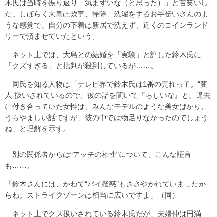
木氏は当時を振り返り「気まずいな（と思った）」と苦笑いし
た。しばらく大島は炊事、掃除、洗濯をするお手伝いさんのよ
うな感覚で、自分の下着は新居で洗えず、近くのコインランド
リーで済ませていたという。
ネット上では、大島との結婚を「実験」と評した鈴木氏に
「クズすぎる」と批判が殺到しているが……。
同氏を知る人物は「テレビ界で鈴木氏は1番の売れっ子。“変
人”扱いされているので、彼の話を聞いて『らしいな』と。過去
に付き合っていた女性は、みんなモデルのような美女ばかり。
うらやましい話ですが、彼の中では物足りなかったのでしょう
ね」と理解を示す。
別の関係者からは“アッチの相性”について、こんな証言
も……。
「鈴木さんには、かねて“バイ疑惑”もささやかれていましたか
らね。ストライクゾーンは相当に広いですよ」（同）
ネット上でクズ扱いされている鈴木氏だが、夫婦仲は円満