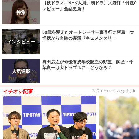
【秋ドラマ、NHK大河、朝ドラ】大好評「忖度0
レビュー」全話更新！
特集
50歳を迎えたオートレーサー森且行に密着 大
怪我から奇跡の復活ドキュメンタリー
インタビュー
真田広之が俳優養成学校設立の野望、師匠・千
葉真一は大トラブルに…どうなる？
人気連載
イチオシ記事
※横スクロールできます▶