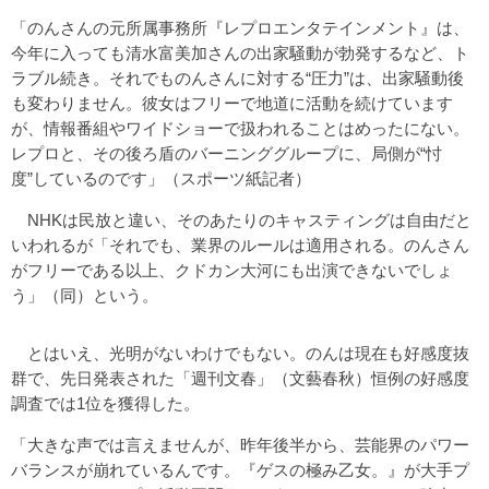
「のんさんの元所属事務所『レプロエンタテインメント』は、
今年に入っても清水富美加さんの出家騒動が勃発するなど、ト
ラブル続き。それでものんさんに対する“圧力”は、出家騒動後
も変わりません。彼女はフリーで地道に活動を続けています
が、情報番組やワイドショーで扱われることはめったにない。
レプロと、その後ろ盾のバーニンググループに、局側が“忖
度”しているのです」（スポーツ紙記者）
NHKは民放と違い、そのあたりのキャスティングは自由だと
いわれるが「それでも、業界のルールは適用される。のんさん
がフリーである以上、クドカン大河にも出演できないでしょ
う」（同）という。
とはいえ、光明がないわけでもない。のんは現在も好感度抜
群で、先日発表された「週刊文春」（文藝春秋）恒例の好感度
調査では1位を獲得した。
「大きな声では言えませんが、昨年後半から、芸能界のパワー
バランスが崩れているんです。『ゲスの極み乙女。』が大手プ