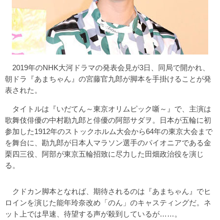
2019年のNHK大河ドラマの発表会見が3日、同局で開かれ、
朝ドラ『あまちゃん』の宮藤官九郎が脚本を手掛けることが発
表された。
タイトルは『いだてん～東京オリムピック噺～』で、主演は
歌舞伎俳優の中村勘九郎と俳優の阿部サダヲ。日本が五輪に初
参加した1912年のストックホルム大会から64年の東京大会まで
を舞台に、勘九郎が日本人マラソン選手のパイオニアである金
栗四三役、阿部が東京五輪招致に尽力した田畑政治役を演じ
る。
クドカン脚本となれば、期待されるのは『あまちゃん』でヒ
ロインを演じた能年玲奈改め「のん」のキャスティングだ。ネ
ット上では早速、待望する声が殺到しているが……。