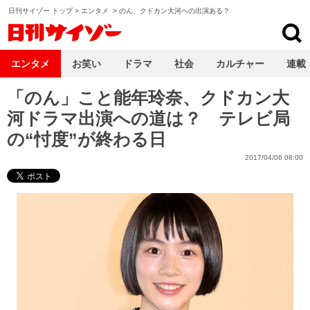
日刊サイゾー トップ
>
エンタメ
>
のん、クドカン大河への出演ある？
日刊サイゾー
エンタメ
お笑い
ドラマ
社会
カルチャー
連載
「のん」こと能年玲奈、クドカン大
河ドラマ出演への道は？ テレビ局
の“忖度”が終わる日
2017/04/06 08:00