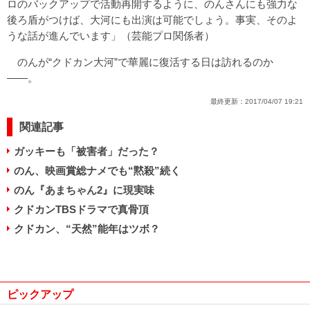
ロのバックアップで活動再開するように、のんさんにも強力な
後ろ盾がつけば、大河にも出演は可能でしょう。事実、そのよ
うな話が進んでいます」（芸能プロ関係者）
のんが“クドカン大河”で華麗に復活する日は訪れるのか
――。
最終更新：
2017/04/07 19:21
関連記事
ガッキーも「被害者」だった？
のん、映画賞総ナメでも“黙殺”続く
のん『あまちゃん2』に現実味
クドカンTBSドラマで真骨頂
クドカン、“天然”能年はツボ？
ピックアップ