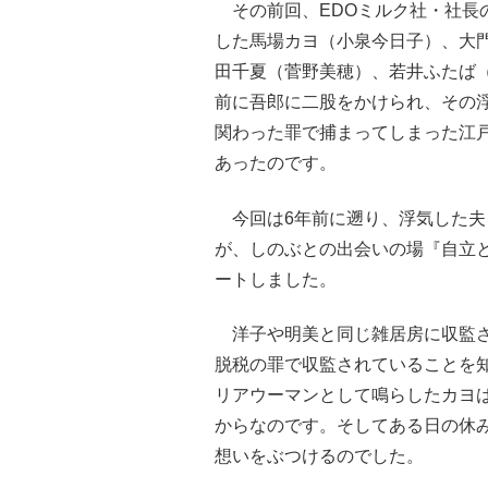
その前回、EDOミルク社・社長
した馬場カヨ（小泉今日子）、大
田千夏（菅野美穂）、若井ふたば（
前に吾郎に二股をかけられ、その
関わった罪で捕まってしまった江
あったのです。
今回は6年前に遡り、浮気した夫
が、しのぶとの出会いの場『自立
ートしました。
洋子や明美と同じ雑居房に収監さ
脱税の罪で収監されていることを
リアウーマンとして鳴らしたカヨ
からなのです。そしてある日の休
想いをぶつけるのでした。