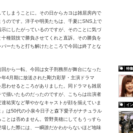
てしまうことに。その日からカヨは雑居房内で
うのです。洋子や明美たちは、千夏にSNS上で
指示にしたがっているのですが、そのことに気づ
と十種競技で勝負させてくれと直訴。その勝負を
ンバーたちと打ち解けたところで今回は終了とな
特
回から一転、今回は女子刑務所が舞台になった
今年4月期に放送された剛力彩芽・主演ドラマ
を思わせるところがありました。同ドラマも雑居
チで描いたものだったのですが、こちらは出演者
安達祐実など華やかなキャストが顔を揃えていま
イ
』は50代の小泉今日子と森下愛子がナチュラル
ることは否めません。菅野美穂にしてもうっすら
登場した際には、一瞬誰だかわからないほど地味