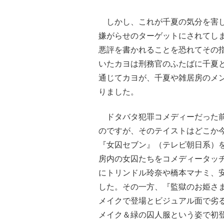
しかし、これが千夏の気分を害し
嫌がらせのターゲットにされてしま
悪評を書かれることを恐れてその
いたカヨは刑務官のふたばに千夏
通じてカヨが、千夏や雑居房のメ
りました。
ドタバタ犯罪コメディーだった前
のですが、そのテイストはどこか
『女囚セブン』（テレビ朝日系）
房内の女囚たちをコメディータッ
にトリンドル玲奈や橋本マナミ、
した。その一方、『監獄のお姫さま
メイクで登場とビジュアル面で劣
メイク＆緑の囚人服という姿で初