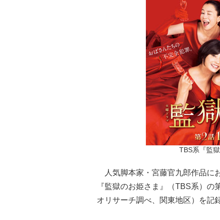
TBS系『監
人気脚本家・宮藤官九郎作品にお
『監獄のお姫さま』（TBS系）の第
オリサーチ調べ、関東地区）を記