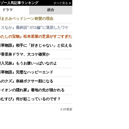
イゾー人気記事ランキング
すべて見る
ドラマ
総合
澤まさみベッドシーン称賛の理由
ミスなか』最終話“ガロ編”に落胆したワケ
わたしの宝物』松本若菜の芝居がすごすぎた
若草物語』相手に「好きじゃない」と伝える
ジ香里奈ドラマ、大コケ確実か
潜入兄妹』もうお腹いっぱいなのよ
若草物語』完璧なハッピーエンド
あのクズ』奈緒ボクサー顔になる
ライオンの隠れ家』着地の先が描かれる
おむすび』何が起こっているのです？
2:20更新