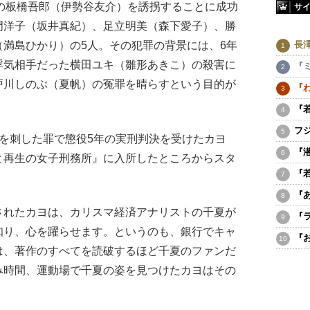
の板橋吾郎（伊勢谷友介）を誘拐することに成功
サ
門洋子（坂井真紀）、足立明美（森下愛子）、勝
長
満島ひかり）の5人。その犯罪の背景には、6年
浮気相手だった横田ユキ（雛形あきこ）の殺害に
『
戸川しのぶ（夏帆）の冤罪を晴らすという目的が
『
『
フ
を刺した罪で懲役5年の実刑判決を受けたカヨ
『
と再生の女子刑務所』に入所したところからスタ
『
『
れたカヨは、カリスマ経済アナリストの千夏が
『
知り、心を躍らせます。というのも、銀行でキャ
『
は、著作のすべてを読破するほど千夏のファンだ
み時間、運動場で千夏の姿を見つけたカヨはその