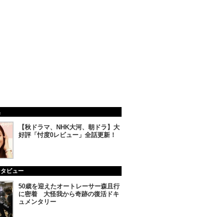
集
【秋ドラマ、NHK大河、朝ドラ】大
好評「忖度0レビュー」全話更新！
ンタビュー
50歳を迎えたオートレーサー森且行
に密着 大怪我から奇跡の復活ドキ
ュメンタリー