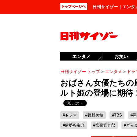
日刊サイゾー｜エンタ
エンタメ
お笑い
日刊サイゾー トップ
>
エンタメ
>
ドラ
おばさん女優たちの
ルト姫の登場に期待
#ドラマ
#菅野美穂
#TBS
#
#伊勢谷友介
#宮藤官九郎
#どら