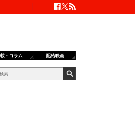
載・コラム
配給映画