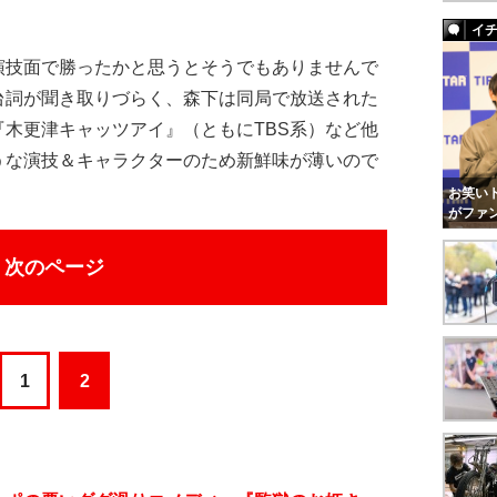
イ
技面で勝ったかと思うとそうでもありませんで
台詞が聞き取りづらく、森下は同局で放送された
木更津キャッツアイ』（ともにTBS系）など他
うな演技＆キャラクターのため新鮮味が薄いので
お笑いト
がファ
次のページ
1
2