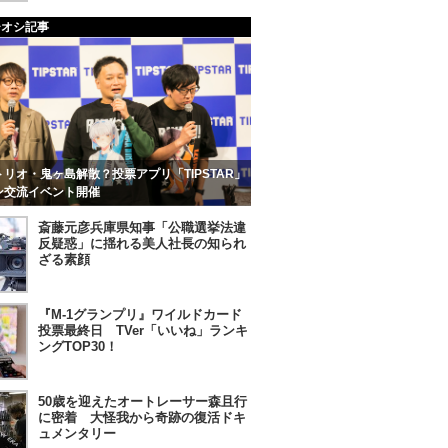
チオシ記事
リオ・鬼ヶ島解散？投票アプリ「TIPSTAR」
ン交流イベント開催
斎藤元彦兵庫県知事「公職選挙法違
反疑惑」に揺れる美人社長の知られ
ざる素顔
『M-1グランプリ』ワイルドカード
投票最終日 TVer「いいね」ランキ
ングTOP30！
50歳を迎えたオートレーサー森且行
に密着 大怪我から奇跡の復活ドキ
ュメンタリー