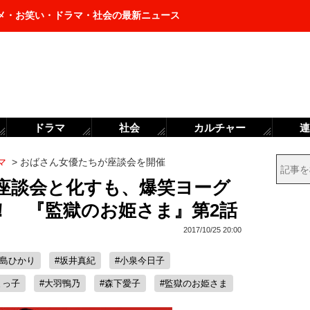
メ・お笑い・ドラマ・社会の最新ニュース
ドラマ
社会
カルチャー
連
マ
>
おばさん女優たちが座談会を開催
座談会と化すも、爆笑ヨーグ
！ 『監獄のお姫さま』第2話
2017/10/25 20:00
満島ひかり
#坂井真紀
#小泉今日子
まっ子
#大羽鴨乃
#森下愛子
#監獄のお姫さま