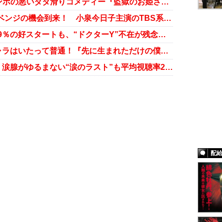
宮藤官九郎の脚本にキレなく、テンポの悪いダダ滑りコメディー『監獄のお姫さま』第1話
2019年大河に向け、クドカンにリベンジの機会到来！ 小泉今日子主演のTBS系ドラマで脚本を担当
“失敗しないドラマ”平均視聴率20.9％の好スタートも、“ドクターY”不在が残念！『ドクターX ～外科医・大門未知子～』第1話
櫻井翔が校長に!? 斬新設定もキャラはいたって普通！『先に生まれただけの僕』第1話
カンナが土木作業員に!? まったく涙腺がゆるまない“涙のラスト”も平均視聴率2ケタ記録『カンナさーん！』最終話
配