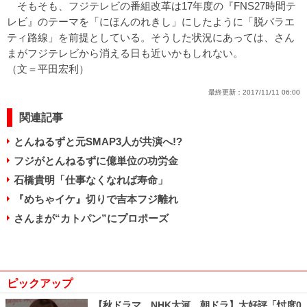
そもそも、フジテレビの番組改革は17年度の『FNS27時間テ
レビ』のテーマを「にほんのれきし」にしたように「脱バラエ
ティ路線」を前提としている。そうした状況にあっては、さん
まがフジテレビから消える日も近いかもしれない。
（文＝平田宏利）
最終更新：
2017/11/11 06:00
関連記事
とんねるずと元SMAP3人が共演へ!?
フジがとんねるずに億単位の功労金
石橋貴明「仕事なくなれば寿命」
『めちゃイケ』切りで吉本フジ離れ
さんまが“カトパン”にプロポーズ
ピックアップ
【秋ドラマ、NHK大河、朝ドラ】大好評「忖度0