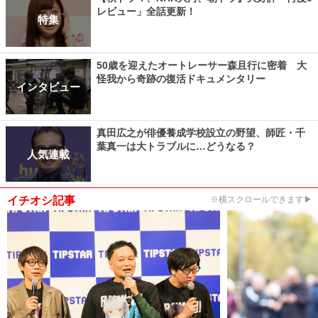
レビュー」全話更新！
特集
50歳を迎えたオートレーサー森且行に密着 大
怪我から奇跡の復活ドキュメンタリー
インタビュー
真田広之が俳優養成学校設立の野望、師匠・千
葉真一は大トラブルに…どうなる？
人気連載
イチオシ記事
※横スクロールできます▶