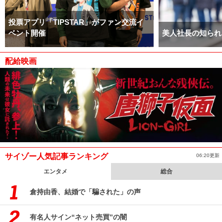
投票アプリ「TIPSTAR」がファン交流イ
ベント開催
美人社長の知られ
配給映画
サイゾー人気記事ランキング
06:20更新
エンタメ
総合
倉持由香、結婚で「騙された」の声
有名人サイン“ネット売買”の闇