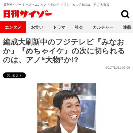
日刊サイゾー トップ
>
エンタメ
>
テレビ
>
フジ、次に切るのは、アノ“大物”!?
日刊サイゾー
エンタメ
お笑い
ドラマ
社会
カルチャー
連載
編成大刷新中のフジテレビ『みなお
か』『めちゃイケ』の次に切られる
のは、アノ“大物”か!?
2017/11/11 06:00