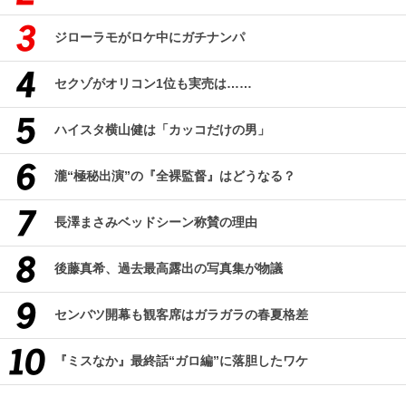
ジローラモがロケ中にガチナンパ
セクゾがオリコン1位も実売は……
ハイスタ横山健は「カッコだけの男」
瀧“極秘出演”の『全裸監督』はどうなる？
長澤まさみベッドシーン称賛の理由
後藤真希、過去最高露出の写真集が物議
センバツ開幕も観客席はガラガラの春夏格差
『ミスなか』最終話“ガロ編”に落胆したワケ