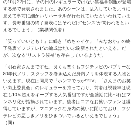
の10月22日に、その日のレギュラーではない笑福亭鶴瓶が登場
する形で発表されました。あのシーンは、乱入しているように
見えて事前に細かいリハーサルが行われていたといわれていま
す。長寿番組の終了発表にはそれだけ“センス”が問われるとい
えるでしょう」（業界関係者）
『笑っていいとも！』に続き『めちゃイケ』『みなおか』の終
了発表でフジテレビの編成はだいぶ刷新されたといえる。だ
が、次なる“リストラ候補”も存在しているようだ。
「明石家さんまですね。良くも悪くもフジテレビのバブリーな
80年代ノリ、スタッフを巻き込んだ身内ノリを体現する人物と
いえます。現在は同局で『ホンマでっか!?TV』『さんまのお笑
い向上委員会』のレギュラーを持っており、前者は視聴率は現
在も10％超えをキープする人気番組ですが全盛期に比べればマ
ンネリ化が指摘されています。後者はコアなお笑いファンは獲
得していますが、マニアックな身内の笑いに閉じており、フジ
テレビの悪しきノリをひきついでいるといえるでしょう」
（同）