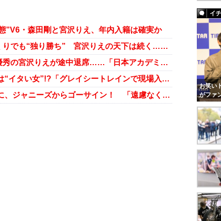
イ
状態”V6・森田剛と宮沢りえ、年内入籍は確実か
りでも“独り勝ち” 宮沢りえの天下は続く……
綾野剛の深すぎる“妻夫木愛”、最優秀の宮沢りえが途中退席……「日本アカデミー賞」テレビ放送されなかった舞台裏
V6・森田剛と熱愛報道の宮沢りえは“イタい女”!?「グレイシートレインで現場入り」
お笑いト
V6・森田剛と宮沢りえの熱愛報道に、ジャニーズからゴーサイン！ 「遠慮なくやって」方針の裏事情
がファ