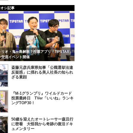
チオシ記事
リオ・鬼ヶ島解散？投票アプリ「TIPSTAR」
ン交流イベント開催
斎藤元彦兵庫県知事「公職選挙法違
反疑惑」に揺れる美人社長の知られ
ざる素顔
『M-1グランプリ』ワイルドカード
投票最終日 TVer「いいね」ランキ
ングTOP30！
50歳を迎えたオートレーサー森且行
に密着 大怪我から奇跡の復活ドキ
ュメンタリー