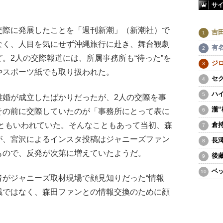
サ
際に発展したことを「週刊新潮」（新潮社）で
吉
なく、人目を気にせず沖縄旅行に赴き、舞台観劇
有
。2人の交際報道には、所属事務所も“待った”を
ジ
やスポーツ紙でも取り扱われた。
セ
ハ
婚が成立したばかりだったが、2人の交際を事
瀧
その前に交際していたのが「事務所にとって表に
だともいわれていた。そんなこともあって当初、森
倉
が、宮沢によるインスタ投稿はジャニーズファン
長
もので、反発が次第に増えていたようだ。
後
ベ
がジャニーズ取材現場で顔見知りだった“情報
議ではなく、森田ファンとの情報交換のために顔