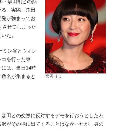
6・森田剛との熱
いる。実際、森田
反発が強まってお
をさせてしまった
ていた。
ーミン谷とウィン
レコを行った東
には、当日14時
十数名が集まると
宮沢りえ
森田との交際に反対するデモを行おうとしたわ
宮沢がその場に出てくることはなかったが、身の