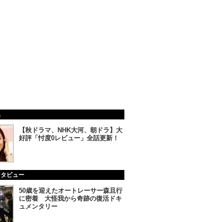
集
【秋ドラマ、NHK大河、朝ドラ】大
好評「忖度0レビュー」全話更新！
ンタビュー
50歳を迎えたオートレーサー森且行
に密着 大怪我から奇跡の復活ドキ
ュメンタリー