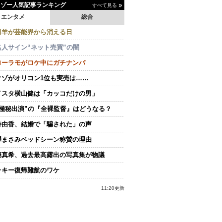
イゾー人気記事ランキング
すべて見る
エンタメ
総合
田羊が芸能界から消える日
名人サイン“ネット売買”の闇
ローラモがロケ中にガチナンパ
クゾがオリコン1位も実売は……
イスタ横山健は「カッコだけの男」
“極秘出演”の『全裸監督』はどうなる？
持由香、結婚で「騙された」の声
澤まさみベッドシーン称賛の理由
藤真希、過去最高露出の写真集が物議
ッキー復帰難航のワケ
11:20更新