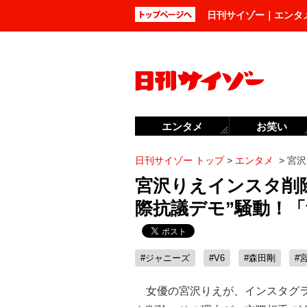
日刊サイゾー｜エンタ
エンタメ
お笑い
日刊サイゾー トップ
>
エンタメ
>
宮沢
宮沢りえインスタ削除
際抗議デモ”騒動！
#ジャニーズ
#V6
#森田剛
#
女優の宮沢りえが、インスタグラ