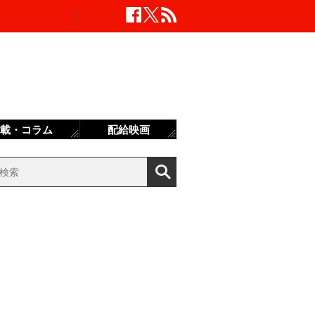
載・コラム
配給映画