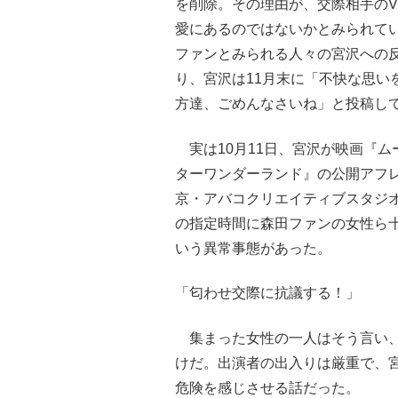
を削除。その理由が、交際相手のV
愛にあるのではないかとみられて
ファンとみられる人々の宮沢への
り、宮沢は11月末に「不快な思い
方達、ごめんなさいね」と投稿し
実は10月11日、宮沢が映画『ム
ターワンダーランド』の公開アフ
京・アバコクリエイティブスタジオ
の指定時間に森田ファンの女性ら
いう異常事態があった。
「匂わせ交際に抗議する！」
集まった女性の一人はそう言い、
けだ。出演者の出入りは厳重で、
危険を感じさせる話だった。