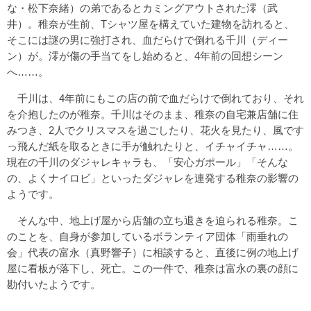
な・松下奈緒）の弟であるとカミングアウトされた澪（武
井）。稚奈が生前、Tシャツ屋を構えていた建物を訪れると、
そこには謎の男に強打され、血だらけで倒れる千川（ディー
ン）が。澪が傷の手当てをし始めると、4年前の回想シーン
へ……。
千川は、4年前にもこの店の前で血だらけで倒れており、それ
を介抱したのが稚奈。千川はそのまま、稚奈の自宅兼店舗に住
みつき、2人でクリスマスを過ごしたり、花火を見たり、風です
っ飛んだ紙を取るときに手が触れたりと、イチャイチャ……。
現在の千川のダジャレキャラも、「安心ガポール」「そんな
の、よくナイロビ」といったダジャレを連発する稚奈の影響の
ようです。
そんな中、地上げ屋から店舗の立ち退きを迫られる稚奈。こ
のことを、自身が参加しているボランティア団体「雨垂れの
会」代表の富永（真野響子）に相談すると、直後に例の地上げ
屋に看板が落下し、死亡。この一件で、稚奈は富永の裏の顔に
勘付いたようです。