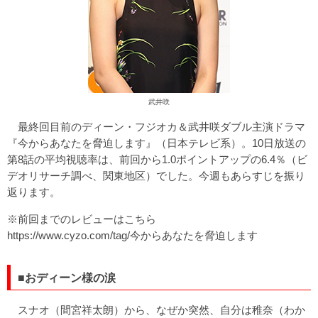
武井咲
最終回目前のディーン・フジオカ＆武井咲ダブル主演ドラマ
『今からあなたを脅迫します』（日本テレビ系）。10日放送の
第8話の平均視聴率は、前回から1.0ポイントアップの6.4％（ビ
デオリサーチ調べ、関東地区）でした。今週もあらすじを振り
返ります。
※前回までのレビューはこちら
https://www.cyzo.com/tag/今からあなたを脅迫します
■おディーン様の涙
スナオ（間宮祥太朗）から、なぜか突然、自分は稚奈（わか