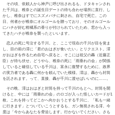
その頃、依頼人から神戸に呼び出されるも、ドタキャンされ
た千川は、稚奈との誕生日デートの待ち合わせ場所に直行。し
かし、稚奈はすでにスズメバチに刺され、自宅で死亡。この
日、何者かが稚奈にオルゴールを贈っており、そのオルゴール
にハチが好む柑橘系の香りが付けられていたため、窓から入っ
てきたハチが稚奈を襲ったといいます。
恋人の死に号泣する千川。と、ここで現在の千川が目を覚ま
し、目の前の澪に「君のおはぎが食いたい」とリクエスト。澪
がおはぎを作るため自宅へ戻ると、そこには祖父の轟（近藤正
臣）が待ち伏せ。どうやら、稚奈の死に「雨垂れの会」が関係
していると確信している千川は、富永に復讐するために、政界
の実力者である轟に何かを頼んでいた模様。澪は、轟から封筒
を託されます。って、直接、轟が千川に渡せばいいのに……。
その晩、澪はおはぎと封筒を持って千川のもとへ。封筒を開
けると、中には「雨垂れの会」のロゴが入った怪しいカードが1
枚。これを持ってどこかへ向かおうとする千川に、「私も一緒
に行きます」とついていこうとするも、ガン無視される澪。今
度は「今からあなたを脅迫します。行かないでください。さも