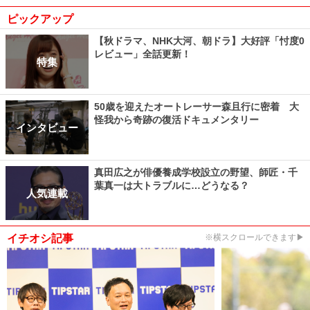
ピックアップ
【秋ドラマ、NHK大河、朝ドラ】大好評「忖度0
レビュー」全話更新！
特集
50歳を迎えたオートレーサー森且行に密着 大
怪我から奇跡の復活ドキュメンタリー
インタビュー
真田広之が俳優養成学校設立の野望、師匠・千
葉真一は大トラブルに…どうなる？
人気連載
イチオシ記事
※横スクロールできます▶