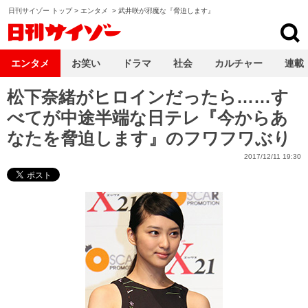
日刊サイゾー トップ
>
エンタメ
>
武井咲が邪魔な『脅迫します』
日刊サイゾー
エンタメ
お笑い
ドラマ
社会
カルチャー
連載
松下奈緒がヒロインだったら……す
べてが中途半端な日テレ『今からあ
なたを脅迫します』のフワフワぶり
2017/12/11 19:30