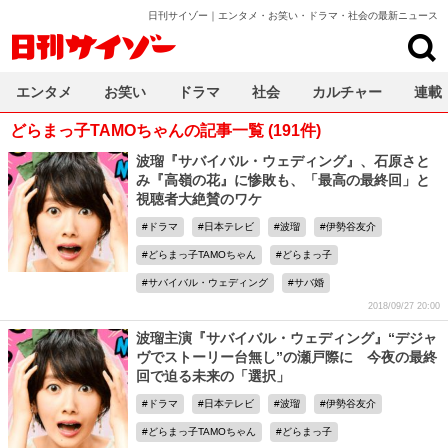
日刊サイゾー｜エンタメ・お笑い・ドラマ・社会の最新ニュース
日刊サイゾー
エンタメ
お笑い
ドラマ
社会
カルチャー
連載
どらまっ子TAMOちゃんの記事一覧 (191件)
波瑠『サバイバル・ウェディング』、石原さと
み『高嶺の花』に惨敗も、「最高の最終回」と
視聴者大絶賛のワケ
ドラマ
日本テレビ
波瑠
伊勢谷友介
どらまっ子TAMOちゃん
どらまっ子
サバイバル・ウェディング
サバ婚
2018/09/27 20:00
波瑠主演『サバイバル・ウェディング』“デジャ
ヴでストーリー台無し”の瀬戸際に 今夜の最終
回で迫る未来の「選択」
ドラマ
日本テレビ
波瑠
伊勢谷友介
どらまっ子TAMOちゃん
どらまっ子