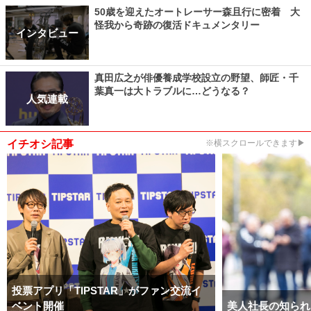
50歳を迎えたオートレーサー森且行に密着 大
怪我から奇跡の復活ドキュメンタリー
インタビュー
真田広之が俳優養成学校設立の野望、師匠・千
葉真一は大トラブルに…どうなる？
人気連載
イチオシ記事
※横スクロールできます▶
投票アプリ「TIPSTAR」がファン交流イ
ベント開催
美人社長の知られ