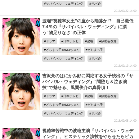
サバイバル・ウェディング
サバ婚
2018/09/22 14:00
波瑠“視聴率女王”の座から陥落か!? 自己最低
7.4％の『サバイバル・ウェディング』に漂
う“物足りなさ”の正体
ドラマ
日本テレビ
波瑠
伊勢谷友介
どらまっ子TAMOちゃん
どらまっ子
サバイバル・ウェディング
サバ婚
2018/09/15 14:00
吉沢亮のはにかみ顔に悶絶する女子続出の『サ
バイバル・ウェディング』“闇堕ち＆泣き演
技”で魅せる、風間俊介の真骨頂！
ドラマ
日本テレビ
波瑠
伊勢谷友介
どらまっ子TAMOちゃん
どらまっ子
サバイバル・ウェディング
サバ婚
2018/09/08 14:00
視聴率苦戦中の波瑠主演『サバイバル・ウェデ
ィング』、ヒステリック演技をやらせたらピカ