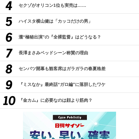
セクゾがオリコン1位も実売は……
ハイスタ横山健は「カッコだけの男」
瀧“極秘出演”の『全裸監督』はどうなる？
長澤まさみベッドシーン称賛の理由
センバツ開幕も観客席はガラガラの春夏格差
『ミスなか』最終話“ガロ編”に落胆したワケ
『金カム』に必要なのは顔より筋肉？