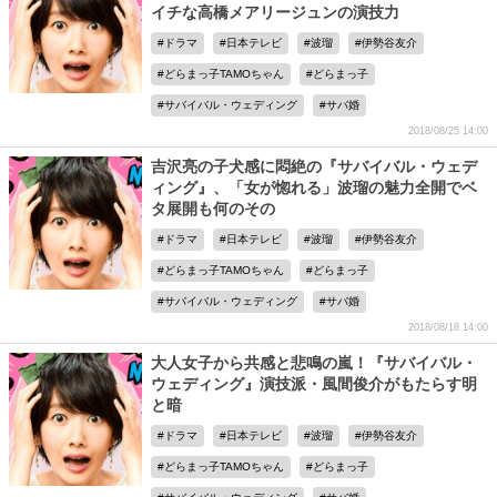
イチな高橋メアリージュンの演技力
ドラマ
日本テレビ
波瑠
伊勢谷友介
どらまっ子TAMOちゃん
どらまっ子
サバイバル・ウェディング
サバ婚
2018/08/25 14:00
吉沢亮の子犬感に悶絶の『サバイバル・ウェデ
ィング』、「女が惚れる」波瑠の魅力全開でベ
タ展開も何のその
ドラマ
日本テレビ
波瑠
伊勢谷友介
どらまっ子TAMOちゃん
どらまっ子
サバイバル・ウェディング
サバ婚
2018/08/18 14:00
大人女子から共感と悲鳴の嵐！『サバイバル・
ウェディング』演技派・風間俊介がもたらす明
と暗
ドラマ
日本テレビ
波瑠
伊勢谷友介
どらまっ子TAMOちゃん
どらまっ子