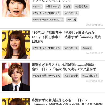
ドラマとして成立するワケ
ドラマ
日本テレビ
波瑠
伊勢谷友介
どらまっ子TAMOちゃん
どらまっ子
サバイバル・ウェディング
サバ婚
2018/07/21 14:00
“10年ぶり”深田恭子『学校じゃ教えられな
い！』下回る惨事！ 広瀬すず『anone』最終
回5.6％
どらまっ子TAMOちゃん
どらまっ子
anone
2018/03/22 19:30
衝撃すぎるラストに批判殺到も……続編決
定!? 日テレ『もみ消して冬』2ケタ届かず
どらまっ子TAMOちゃん
どらまっ子
もみ消して冬
2018/03/19 19:30
広瀬すずの名演技冴えるも……日テレ
『anone』深田恭子ドラマを下回る4.4％の衝撃