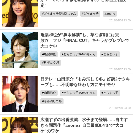
定”
どらまっ子TAMOちゃん
どらまっ子
anone
2018/02/08 23:00
亀梨和也が“鼻水解禁”も、草なぎ剛には完
敗!? フジ『FINAL CUT』キャラがブレブレで
大コケ中
亀梨和也
どらまっ子TAMOちゃん
どらまっ子
FINAL CUT
2018/02/07 23:00
日テレ・山田涼介『もみ消して冬』好調2ケタキ
ープも……不明瞭な終わり方にモヤモヤ
山田涼介
どらまっ子TAMOちゃん
どらまっ子
もみ消して冬
2018/02/05 23:00
広瀬すずの出番激減、水子まで登場……自由す
ぎる問題作『anone』自己最低6.4％で“大コ
ケ”のワケ