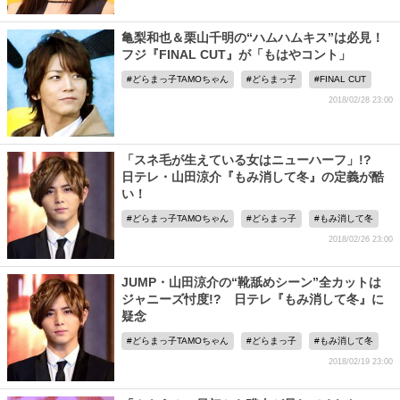
亀梨和也＆栗山千明の“ハムハムキス”は必見！
フジ『FINAL CUT』が「もはやコント」
どらまっ子TAMOちゃん
どらまっ子
FINAL CUT
2018/02/28 23:00
「スネ毛が生えている女はニューハーフ」!?
日テレ・山田涼介『もみ消して冬』の定義が酷
い！
どらまっ子TAMOちゃん
どらまっ子
もみ消して冬
2018/02/26 23:00
JUMP・山田涼介の“靴舐めシーン”全カットは
ジャニーズ忖度!? 日テレ『もみ消して冬』に
疑念
どらまっ子TAMOちゃん
どらまっ子
もみ消して冬
2018/02/19 23:00