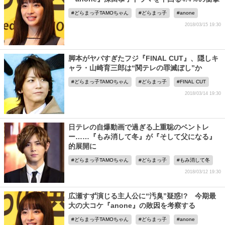
どらまっ子TAMOちゃん
どらまっ子
anone
2018/03/15 19:30
脚本がヤバすぎたフジ『FINAL CUT』、隠しキ
ャラ・山崎育三郎は“関テレの罪滅ぼし”か
どらまっ子TAMOちゃん
どらまっ子
FINAL CUT
2018/03/14 19:30
日テレの自爆動画で過ぎる上重聡のベントレ
ー……『もみ消して冬』が『そして父になる』
的展開に
どらまっ子TAMOちゃん
どらまっ子
もみ消して冬
2018/03/12 19:30
広瀬すず演じる主人公に“汚臭”疑惑!? 今期最
大の大コケ『anone』の敗因を考察する
どらまっ子TAMOちゃん
どらまっ子
anone