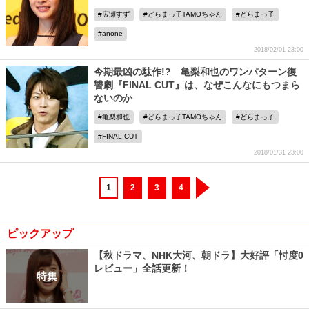
広瀬すず
どらまっ子TAMOちゃん
どらまっ子
anone
2018/02/01 23:00
今期最凶の駄作!? 亀梨和也のワンパターン復
讐劇『FINAL CUT』は、なぜこんなにもつまら
ないのか
亀梨和也
どらまっ子TAMOちゃん
どらまっ子
FINAL CUT
2018/01/31 23:00
1
2
3
4
ピックアップ
【秋ドラマ、NHK大河、朝ドラ】大好評「忖度0
レビュー」全話更新！
特集