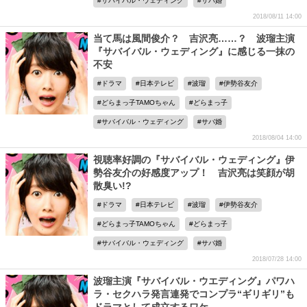
サバイバル・ウェディング
サバ婚
2018/08/11 14:00
当て馬は風間俊介？ 吉沢亮……？ 波瑠主演
『サバイバル・ウェディング』に感じる一抹の
不安
ドラマ
日本テレビ
波瑠
伊勢谷友介
どらまっ子TAMOちゃん
どらまっ子
サバイバル・ウェディング
サバ婚
2018/08/04 14:00
視聴率好調の『サバイバル・ウェディング』伊
勢谷友介の好感度アップ！ 吉沢亮は笑顔が胡
散臭い!?
ドラマ
日本テレビ
波瑠
伊勢谷友介
どらまっ子TAMOちゃん
どらまっ子
サバイバル・ウェディング
サバ婚
2018/07/28 14:00
波瑠主演『サバイバル・ウエディング』パワハ
ラ・セクハラ発言連発でコンプラ“ギリギリ”も