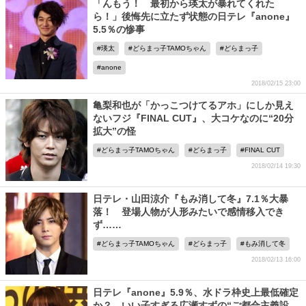
「んもう！ 最初から瑛太が暴れてくれた
ら！」後悔先に立たず状態の日テレ『anone』
5.5％の惨事
瑛太
どらまっ子TAMOちゃん
どらまっ子
anone
2018/02/15 23:00
亀梨和也が「かっこつけてるアホ」にしか見え
ないフジ『FINAL CUT』、大コケなのに“20分
拡大”の怪
どらまっ子TAMOちゃん
どらまっ子
FINAL CUT
2018/02/14 19:30
日テレ・山田涼介『もみ消して冬』7.1％大暴
落！ 登場人物が人形みたいで感情移入でき
ず……
どらまっ子TAMOちゃん
どらまっ子
もみ消して冬
2018/02/13 16:00
日テレ『anone』5.9％、水ドラ枠史上最低確定
か？ いい子すぎる広瀬すずの“ご都合主義設