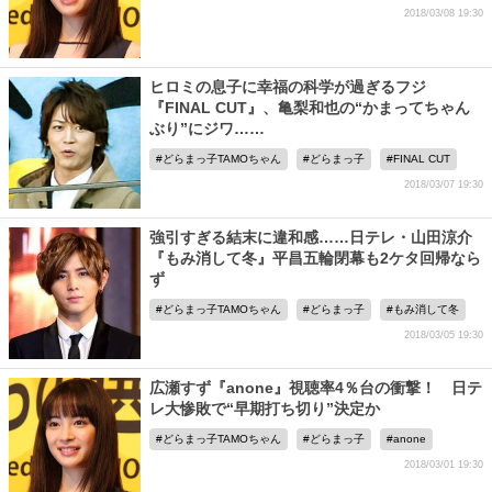
2018/03/08 19:30
ヒロミの息子に幸福の科学が過ぎるフジ
『FINAL CUT』、亀梨和也の“かまってちゃん
ぶり”にジワ……
どらまっ子TAMOちゃん
どらまっ子
FINAL CUT
2018/03/07 19:30
強引すぎる結末に違和感……日テレ・山田涼介
『もみ消して冬』平昌五輪閉幕も2ケタ回帰なら
ず
どらまっ子TAMOちゃん
どらまっ子
もみ消して冬
2018/03/05 19:30
広瀬すず『anone』視聴率4％台の衝撃！ 日テ
レ大惨敗で“早期打ち切り”決定か
どらまっ子TAMOちゃん
どらまっ子
anone
2018/03/01 19:30