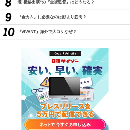
瀧“極秘出演”の『全裸監督』はどうなる？
『金カム』に必要なのは顔より筋肉？
『VIVANT』海外で大コケなぜ？