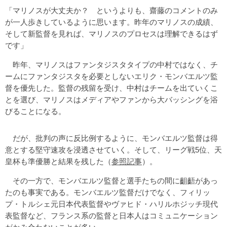
「マリノスが大丈夫か？ というよりも、齋藤のコメントのみ
が一人歩きしているように思います。昨年のマリノスの成績、
そして新監督を見れば、マリノスのプロセスは理解できるはず
です」
昨年、マリノスはファンタジスタタイプの中村ではなく、チ
ームにファンタジスタを必要としないエリク・モンバエルツ監
督を優先した。監督の残留を受け、中村はチームを出ていくこ
とを選び、マリノスはメディアやファンから大バッシングを浴
びることになる。
だが、批判の声に反比例するように、モンバエルツ監督は得
意とする堅守速攻を浸透させていく。そして、リーグ戦5位、天
皇杯も準優勝と結果を残した（
参照記事
）。
その一方で、モンバエルツ監督と選手たちの間に齟齬があっ
たのも事実である。モンバエルツ監督だけでなく、フィリッ
プ・トルシェ元日本代表監督やヴァヒド・ハリルホジッチ現代
表監督など、フランス系の監督と日本人はコミュニケーション