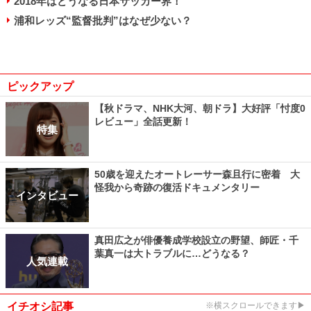
2018年はどうなる日本サッカー界！
浦和レッズ“監督批判”はなぜ少ない？
ピックアップ
【秋ドラマ、NHK大河、朝ドラ】大好評「忖度0
レビュー」全話更新！
特集
50歳を迎えたオートレーサー森且行に密着 大
怪我から奇跡の復活ドキュメンタリー
インタビュー
真田広之が俳優養成学校設立の野望、師匠・千
葉真一は大トラブルに…どうなる？
人気連載
イチオシ記事
※横スクロールできます▶