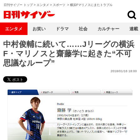
日刊サイゾー トップ
>
エンタメ
>
スポーツ
>
横浜Fマリノスにまたトラブル
日刊サイゾー
エンタメ
お笑い
ドラマ
社会
カルチャー
連載
中村俊輔に続いて……Jリーグの横浜
F・マリノスと齋藤学に起きた“不可
思議なループ”
2018/01/16 18:00