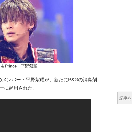
g & Prince・平野紫耀
nceのメンバー・平野紫耀が、新たにP&Gの消臭剤
ターに起用された。