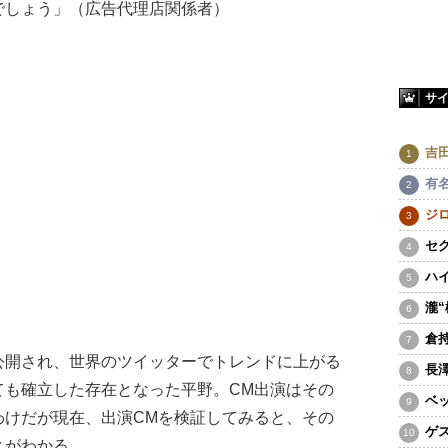
でしょう」（広告代理店関係者）
サ
吉
有
ジ
セ
ハ
瀧
倉
開され、世界のツイッターでトレンドに上がる
長
ても確立した存在となった平野。CM出演はその
ベ
わけだが現在、出演CMを検証してみると、その
ゲ
とがわかる。