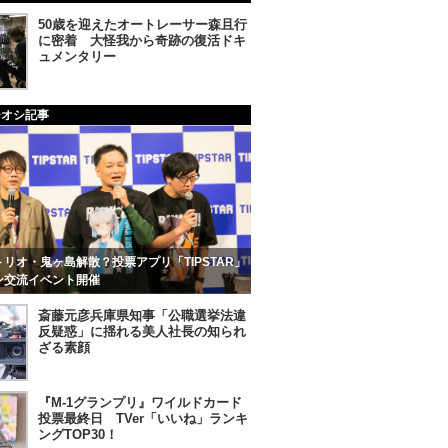
50歳を迎えたオートレーサー森且行
に密着 大怪我から奇跡の復活ドキ
ュメンタリー
チオシ記事
リオ・鬼ヶ島解散？投票アプリ「TIPSTAR」
ン交流イベント開催
斎藤元彦兵庫県知事「公職選挙法違
反疑惑」に揺れる美人社長の知られ
ざる素顔
『M-1グランプリ』ワイルドカード
投票最終日 TVer「いいね」ランキ
ングTOP30！