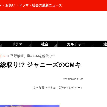
メ・お笑い・ドラマ・社会の最新ニュース
ドラマ
社会
カルチャー
連
ドル
>
平野紫耀、嵐のCMを総取り!?
総取り!? ジャニーズのCMキ
2022/08/06 21:00
文＝
加藤マサキヨ（CMディレクター）