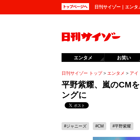
日刊サイゾー｜エンタ
エンタメ
お笑い
日刊サイゾー トップ
>
エンタメ
>
アイ
平野紫耀、嵐のCMを
ングに
#ジャニーズ
#CM
#平野紫耀