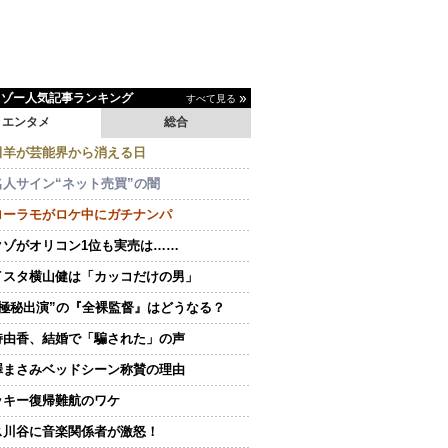
イゾー人気記事ランキング
すべて見る
エンタメ
総合
田羊が芸能界から消える日
名人サイン“ネット売買”の闇
ローラモがロケ中にガチナンパ
クゾがオリコン1位も実売は……
イスタ横山健は「カッコだけの男」
“極秘出演”の『全裸監督』はどうなる？
持由香、結婚で「騙された」の声
澤まさみベッドシーン称賛の理由
ッキー復帰難航のワケ
ス川谷に音楽関係者が激怒！