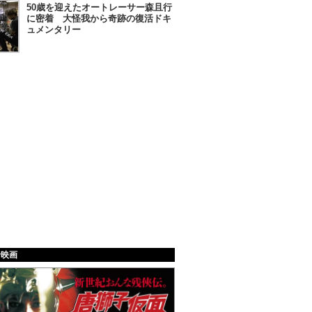
50歳を迎えたオートレーサー森且行
に密着 大怪我から奇跡の復活ドキ
ュメンタリー
給映画