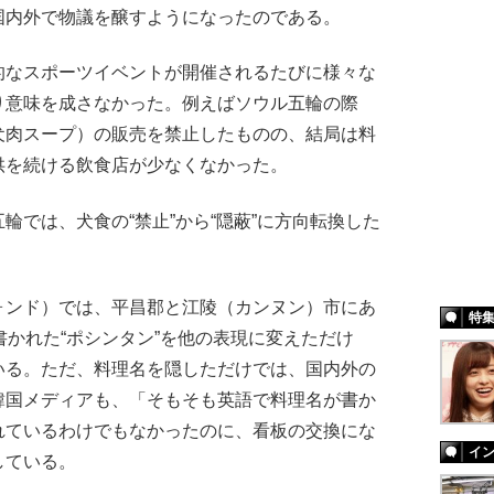
国内外で物議を醸すようになったのである。
なスポーツイベントが開催されるたびに様々な
り意味を成さなかった。例えばソウル五輪の際
犬肉スープ）の販売を禁止したものの、結局は料
供を続ける飲食店が少なくなかった。
では、犬食の“禁止”から“隠蔽”に方向転換した
ンド）では、平昌郡と江陵（カンヌン）市にあ
特
書かれた“ポシンタン”を他の表現に変えただけ
いる。ただ、料理名を隠しただけでは、国内外の
韓国メディアも、「そもそも英語で料理名が書か
れているわけでもなかったのに、看板の交換にな
イ
している。