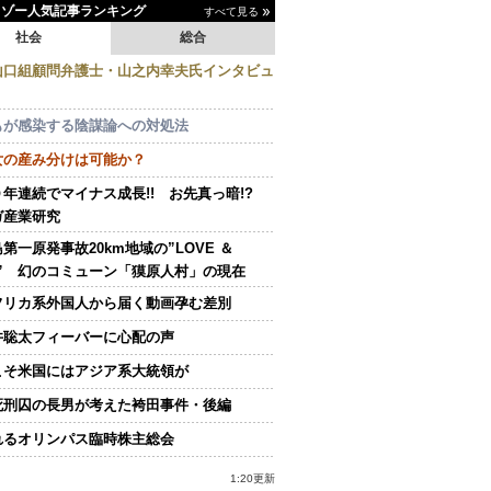
イゾー人気記事ランキング
すべて見る
社会
総合
山口組顧問弁護士・山之内幸夫氏インタビュ
もが感染する陰謀論への対処法
女の産み分けは可能か？
０年連続でマイナス成長!! お先真っ暗!?
ガ産業研究
第一原発事故20km地域の”LOVE ＆
E” 幻のコミューン「獏原人村」の現在
フリカ系外国人から届く動画孕む差別
井聡太フィーバーに心配の声
こそ米国にはアジア系大統領が
死刑囚の長男が考えた袴田事件・後編
れるオリンパス臨時株主総会
1:20更新