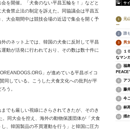
集会を開催。「犬食のない平昌五輪を！」などと
サ
に犬食禁止法の制定を訴えた。同協議会は平昌五
元
き、大会期間中は競技会場の近辺で集会を開く予
ー
誰
外のネット上では、韓国の犬食に反対して平昌
男
名運動が活発に行われており、その数は数十件に
１
なマン
福島
PEAC
EANDOGS.ORG」が進めている平昌ボイコ
ア
上が賛同している。こうした犬食文化への批判が平
だろう。
藤
今
林
までも厳しい視線にさらされてきたが、そのき
揺
った。同大会を控え、海外の動物保護団体が「犬食
トし、韓国製品の不買運動を行う」と韓国に圧力