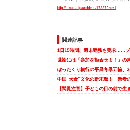
http://s-korea.jp/archives/17887?zo=1
関連記事