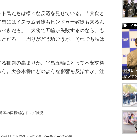
ト民たちは様々な反応を見せている。「犬食と
平昌にはイスラム教徒もヒンドゥー教徒も来るん
イ
るべきだろ」「犬食で五輪が失敗するのなら、も
ことだろ」「周りがどう騒ごうが、それでも私は
る批判の高まりが、平昌五輪にとって不安材料
お笑いト
ろう。大会本番にどのような影響を及ぼすか、注
がファ
…韓国の両極端なドッグ状況
を横目に近隣住人が“犬食パーティー”の恐怖