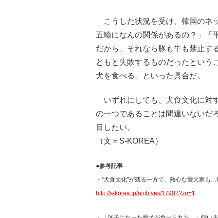
こうした状況を受け、韓国のネッ
五輪になんの関係があるの？」「
だから、それなら豚も牛も禁止す
ともと失敗するものだったという
犬を食べる」といった具合だ。
いずれにしても、犬食文化に対す
の一つであることは間違いないだ
目したい。
（文＝S-KOREA）
●参考記事
・“犬食文化”が残る一方で、熱心な愛犬家も
http://s-korea.jp/archives/17902?zo=1
・「迷子になった愛犬が食べられた…」飼い主