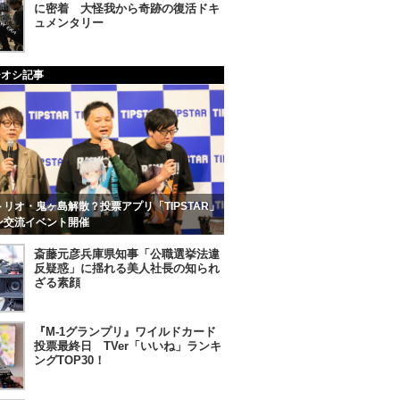
に密着 大怪我から奇跡の復活ドキ
ュメンタリー
チオシ記事
リオ・鬼ヶ島解散？投票アプリ「TIPSTAR」
ン交流イベント開催
斎藤元彦兵庫県知事「公職選挙法違
反疑惑」に揺れる美人社長の知られ
ざる素顔
『M-1グランプリ』ワイルドカード
投票最終日 TVer「いいね」ランキ
ングTOP30！