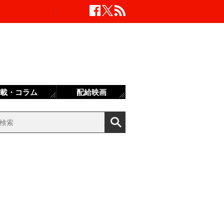
載・コラム
配給映画