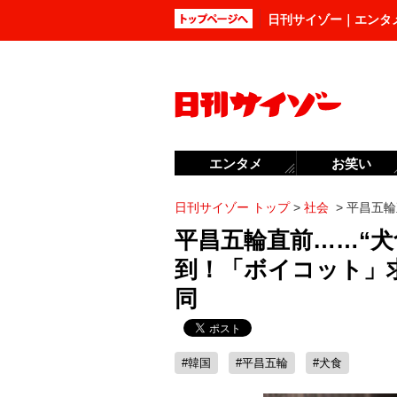
日刊サイゾー｜エンタ
エンタメ
お笑い
日刊サイゾー トップ
>
社会
>
平昌五輪
平昌五輪直前……“犬
到！「ボイコット」
同
#韓国
#平昌五輪
#犬食