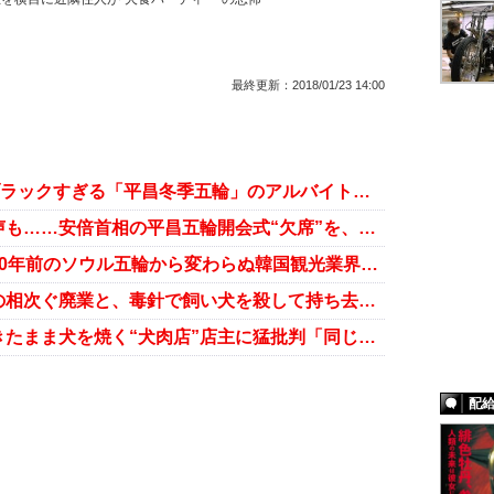
最終更新：
2018/01/23 14:00
1日15時間、週末勤務も要求……ブラックすぎる「平昌冬季五輪」のアルバイト事情
世論には「参加を拒否せよ！」の声も……安倍首相の平昌五輪開会式“欠席”を、韓国メディアはどう伝えたか
ぼったくり横行の平昌冬季五輪、30年前のソウル五輪から変わらぬ韓国観光業界の“インモラル体質”
中国“犬食”文化の断末魔！ 業者の相次ぐ廃業と、毒針で飼い犬を殺して持ち去る「闇ルート」の存在
【閲覧注意】子どもの目の前で生きたまま犬を焼く“犬肉店”店主に猛批判「同じ方法で殺してやりたい」
配